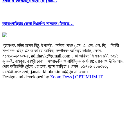
মসজিদে ফাতেমাতুয যাহরা (রা.) এর…
ব্রাহ্মণবাড়িয়ায় জেলা বিএনপির সম্মেলন ঠেকাতে…
প্রকাশক: মনির হুসেন হিটু,
উপদেষ্টা: সেলিনা বেগম (এম. এ. এল. এল. বি)
।
নির্বাহী
সম্পাদক: এইচ.এম জাকারিয়া জাকির,
সম্পাদক: আদিত্ব্য কামাল,
ফোন-
০১৭১৩-২০৯৩৮৫, adithayk@gmail.com
ঢাকা অফিস: সিলিকন রুমি, ৬৫/১,
ব্লক-ই, রামপুরা, বনশ্রী ঢাকা। সম্পাদকীয় ও বাণিজ্যিক কার্যালয়: লোকনাথ দীঘির পাড়,
পৌর কমিউনিটি সেন্টার ২য় তলা, ব্রাহ্মণবাড়িয়া।
ফোন- ০১৭১৩-২০৯৩৮৫,
০১৭১৪-০৩১৫৫৫, janatarkhobor.info@gmail.com
Design and developed by
Zoom Devs |
OPTIMUM IT