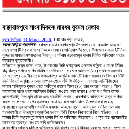
বাঞ্ছারামপুরে সাংবাদিককে মারধর যুবদল নেতার
ব্রাহ্মণবাড়িয়া
,
11 March 2026
,
100 বার পড়া হয়েছে,
ব্রাহ্মণবাড়িয়া প্রতিনিধি
: ব্রাহ্মণবাড়িয়ার বাঞ্ছারামপুর উপজেলায় মো. ফয়সাল আহমেদ
নামে বাংলা টিভির এক সাংবাদিককে মারধরের অভিযোগ উঠেছে। উপজেলার সদর ইউনিয়ন
যুবদলের সাধারণ সম্পাদকের বিরুদ্ধে এ ঘটনায় বাঞ্ছারামপুর থানায় লিখিত অভিযোগ দায়ের
করেছেন ভুক্তভোগী।
অভিযোগ সূত্রে জানা গেছে, উপজেলার ভিটি ঝগড়ারচর এলাকার বাসিন্দা ও বাংলা টিভির
বাঞ্ছারামপুর উপজেলা প্রতিনিধি সাংবাদিক মো. ফয়সাল আহমেদ (৩২) গতকাল মঙ্গলবার
১০ মার্চ দুপুর দেড়টার দিকে জগন্নাথপুর আধুনিক অডিটোরিয়ামে সরকার ঘোষিত ফ্যামিলি
কার্ড বিতরণ অনুষ্ঠানের তথ্য সংগ্রহ শেষে বাড়ি ফিরছিলেন। এ সময় অডিটরিয়ামের
সামনে অভিযুক্ত যুবদল নেতা আতিকুর রহমান লিটন (৪০) তার পথরোধ করেন। লিটন
ফয়সালের হাতে থাকা স্মার্টফোন ছিনিয়ে নেওয়ার চেষ্টা করেন। এতে বাধা দিলে তাকে
এলোপাতাড়ি কিল-ঘুষি মারেন এবং ভয়ভীতি দেখান। একপর্যায়ে ভবিষ্যতে তথ্য সংগ্রহ
করতে গেলে প্রাণনাশের হুমকিও দেওয়া হয় বলে অভিযোগে উল্লেখ করা হয়েছে।
এ ব্যাপারে ভুক্তভোগী সাংবাদিক ফয়সাল আহমেদ বলেন, অভিযুক্ত ব্যক্তি এলাকায়
প্রভাবশালী ও উচ্ছৃঙ্খল প্রকৃতির হওয়ায় তিনি নিজের নিরাপত্তা নিয়ে শঙ্কিত। এ
ঘটনায় তিনি বাঞ্ছারামপুর মডেল থানায় লিখিত অভিযোগ দিয়েছেন। এ ব্যাপারে প্রয়োজনীয়
আইনগত ব্যবস্থা নেওয়ার দাবি জানিয়েছেন।
এ ব্যাপারে জানতে চাইলে অভিযুক্ত বাঞ্ছারামপুর সদর ইউনিয়ন যুবদলের সাধারণ সম্পাদক