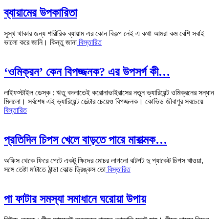
ব্যায়ামের উপকারিতা
সুস্থ থাকার জন্য শারীরিক ব্যায়াম এর কোন বিকল্প নেই এ কথা আমরা কম বেশি সবাই
ভালো করে জানি। কিন্তু জানা
বিস্তারিত
‘ওমিক্রন’ কেন বিপজ্জনক? এর উপসর্গ কী…
লাইফস্টাইল ডেস্ক : ঋতু বদলাতেই করোনাভাইরাসের নতুন ভ্যারিয়েন্ট ওমিক্রনের সন্ধান
মিললো। সর্বশেষ এই ভ্যারিয়েন্ট ডেল্টার চেয়েও বিপজ্জনক। কোভিড জীবাণুর সবচেয়ে
বিস্তারিত
প্রতিদিন চিপস খেলে বাড়তে পারে মারাত্মক…
অফিস থেকে ফিরে পেটে একটু ক্ষিদের মোচর লাগলো ঝটপট দু প্যাকেট চিপস খাওয়া,
সঙ্গে তেষ্টা মাটাতে ঠান্ডা কোল্ড ড্রিঙ্কস তো
বিস্তারিত
পা ফাটার সমস্যা সমাধানে ঘরোয়া উপায়