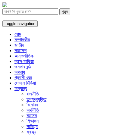
Toggle navigation
হোম
সম্পাদকীয়
জাতীয়
সারাদেশ
আন্তর্জাতিক
ব্রাহ্মণবাড়িয়া
জনতার কন্ঠ
অপরাধ
প্রবাসী খবর
সোসাল মিডিয়া
অন্যান্য
রাজনীতি
তথ্যপ্রযুক্তি
বিনোদন
অর্থনীতি
মতামত
শিক্ষাঙ্গন
সাহিত্য
স্বাস্থ্য