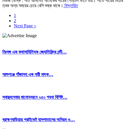
নিউজ ডেস্ক : শীত আসলেই অনেকের পায়ের গোড়ালি ফাটে যায়। শীতে পায়ের নিচের
ত্বক অন্য সময়ের চেয়ে বেশি শুষ্ক থাকে।
বিস্তারিত
1
2
Next Page »
নিঃসঙ্গ এক কথাসাহিত্যিক জ্যোতিরিন্দ্র নন্দী…
আশুগঞ্জে গাঁজাসহ এক নারী মাদক…
স্বাস্থ্যসেবার মানোন্নয়নে ২৫০ শয্যা বিশিষ্ট…
ব্রাহ্মণবাড়িয়ায় প্রাইভেট হাসপাতালের অনিয়ম ও…