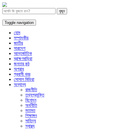
Toggle navigation
হোম
সম্পাদকীয়
জাতীয়
সারাদেশ
আন্তর্জাতিক
ব্রাহ্মণবাড়িয়া
জনতার কন্ঠ
অপরাধ
প্রবাসী খবর
সোসাল মিডিয়া
অন্যান্য
রাজনীতি
তথ্যপ্রযুক্তি
বিনোদন
অর্থনীতি
মতামত
শিক্ষাঙ্গন
সাহিত্য
স্বাস্থ্য