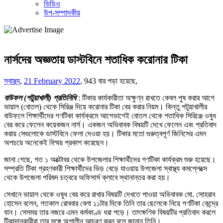
ভিডিও
উপ-সম্পাদকীয়
নার্সদের অজ্ঞতায় ডাস্টবিনে শতাধিক করোনার টিকা
স্বাস্থ্য
,
21 February 2022
,
943 বার পড়া হয়েছে,
বাউফল (পটুয়াখালী) প্রতিনিধি
: টিকার কার্যকারীতা অক্ষুণ্ন রাখতে কেবল পুষ করার আগে
ভায়াল (বোতল) থেকে সিরিঞ্জ দিয়ে করোনার টিকা বের করার নিয়ম। কিন্তু পটুয়াখালীর
বাউফলে শিক্ষার্থীদের গণটিকা কার্যক্রমে আগেভাগেই বোতল থেকে শতাধিক সিরিঞ্জে ওষুধ
বের করে ফেলেন কয়েকজন নার্স। একজন অভিবাবক বিষয়টি দেখে ফেলেন এবং প্রতিবাদ
করায় সেগুলোকে ডাস্টবিনে ফেলা দেওয়া হয়। টিকার মতো গুরুত্বপূর্ণ জিনিসের এমন
অপচয়ে অনেকেই বিস্ময় প্রকাশ করেছেন।
জানা গেছে, গত ১ অক্টোবর থেকে উপজেলার শিক্ষার্থীদের গণটিকা কার্যক্রম শুরু হয়েছে।
সম্প্রতি টিকা গ্রহণকারী শিক্ষার্থীদের ভিড় বেড়ে যাওয়ায় উপজেলা স্বাস্থ্য কমপ্লেক্সে
থেকে উপজেলা পরিষদ চত্বরে অফিসার্স ক্লাবে স্থানান্তর করা হয়।
সেখানে ভায়াল থেকে ওষুধ বের করে রাখার বিষয়টি দেখতে পাওয়া অভিবাবক মো. সোহরাব
হোসেন বলেন, গতকাল রোববার বেলা ১১টার দিকে তিনি তার ছেলেকে নিয়ে গণটিকা কেন্দ্রে
যান। সেসময় তার নজরে এমন কর্মকাণ্ড ধরা পড়ে। তাৎক্ষণিক বিষয়টির প্রতিবাদ করলে
টিকাদানকারীরা তার সঙ্গে অশালীন আচরণ করন বলে জানান তিনি।