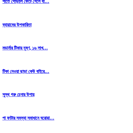
শীতে গোড়ালি ফেটে গেলে যা…
ব্যায়ামের উপকারিতা
মডার্নার টিকায় দূষণ, ১৬ লাখ…
টিকা নেওয়া ছাড়া কেউ বাইরে…
সুস্থ গরু চেনার উপায়
পা ফাটার সমস্যা সমাধানে ঘরোয়া…