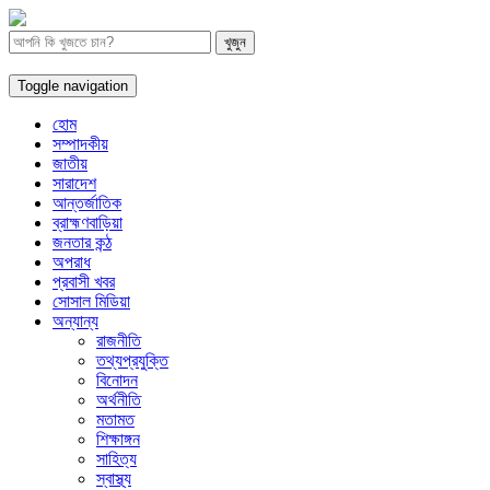
Toggle navigation
হোম
সম্পাদকীয়
জাতীয়
সারাদেশ
আন্তর্জাতিক
ব্রাহ্মণবাড়িয়া
জনতার কন্ঠ
অপরাধ
প্রবাসী খবর
সোসাল মিডিয়া
অন্যান্য
রাজনীতি
তথ্যপ্রযুক্তি
বিনোদন
অর্থনীতি
মতামত
শিক্ষাঙ্গন
সাহিত্য
স্বাস্থ্য