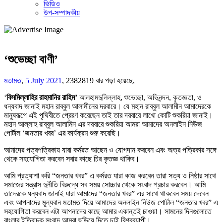
ভিডিও
উপ-সম্পাদকীয়
‘শুভেচ্ছা বাণী’
মতামত
,
5 July 2021
,
2382819 বার পড়া হয়েছে,
‘
বিসমিল্লাহির রাহমানির রাহিম’
আলহামদুলিল্লাহ, শুভেচ্ছা, অভিনন্দন, কৃতজ্ঞতা, ও
ধন্যবাদ জানাই মহান রাব্বুল আলামীনের দরবারে। যে মহান রাব্বুল আলামীন আমাদেরকে
মানুষরূপে এই পৃথিবীতে প্রেরণ করেছেন তাই তার দরবারে লাখো কোটি শুকরিয়া জানাই।
মহান আল্লাহ রাব্বুল আলামিন এর দরবারে শুকরিয়া আমরা আমাদের অনলাইন নিউজ
পোর্টাল ‘জনতার খবর’ এর কার্যক্রম শুরু করেছি।
আমাদের পত্রপত্রিকায় যারা কর্মরত আছেন ও যোগদান করবেন এবং অত্র পত্রিকার সঙ্গে
থেকে সহযোগিতা করবেন সবার কাছে চির কৃতজ্ঞ থাকিব।
আমি প্রত্যাশা করি “জনতার খবর” এ কর্মরত যারা কাজ করবেন তারা সত্য ও নিষ্ঠার সাথে
সমাজের সন্ত্রাস দুর্নীতি বিরুদ্ধে সব সময় সোচ্চার থেকে সংবাদ প্রচার করবেন। আমি
তাদেরকে ধন্যবাদ জানাই যারা আমাদের “জনতার খবর” এর সাথে থাকবেন সময় দেবেন
এবং আপনাদের মূল্যবান মতামত দিয়ে আমাদের অনলাইন নিউজ পোর্টাল “জনতার খবর” এ
সহযোগিতা করবেন এটা আপনাদের কাছে আমার একান্তই চাওয়া। সামনের দিনগুলোতে
বাংলার ইতিবাচক সংবাদ আমরা ছড়িয়ে দিতে চাই বিশ্বব্যাপী।