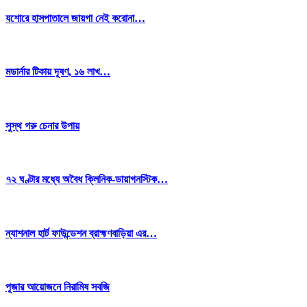
যশোরে হাসপাতালে জায়গা নেই করোনা…
মডার্নার টিকায় দূষণ, ১৬ লাখ…
সুস্থ গরু চেনার উপায়
৭২ ঘণ্টার মধ্যে অবৈধ ক্লিনিক-ডায়াগনস্টিক…
ন্যাশনাল হার্ট ফাউন্ডেশন ব্রাহ্মণবাড়িয়া এর…
পূজার আয়োজনে নিরামিষ সবজি