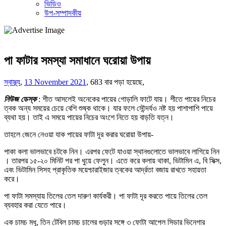
ভিডিও
উপ-সম্পাদকীয়
পা ফাটার সমস্যা সমাধানে ঘরোয়া উপায়
স্বাস্থ্য
,
13 November 2021
,
683 বার পড়া হয়েছে,
নিউজ ডেস্ক
: শীত আসলেই অনেকের পায়ের গোড়ালি ফাটে যায়। শীতে পায়ের নিচের
ত্বক অন্য সময়ের চেয়ে বেশি শুষ্ক থাকে। যার ফলে সৌন্দর্যও নষ্ট হয় পাশাপাশি পায়ে
ব্যথা হয়। তাই এ সময়ে পায়ের নিচের অংশে নিতে হয় বাড়তি যত্ন।
তাহলে জেনে নেওয়া যাক পায়ের ফাটা দূর করার ঘরোয়া উপায়-
পাকা কলা ভালভাবে চটকে নিন। এরপর ফেটে যাওয়া স্থানগুলোতে ভালভাবে লাগিয়ে নিন
। তারপর ১৫-২০ মিনিট পর পা ধুয়ে ফেলুন। এতে করে কলায় থাকা, ভিটামিন এ, বি সিক্স,
এবং ভিটামিন সিসহ প্রাকৃতিক ময়েশ্চারাইজার ত্বকের আর্দ্রতা বজায় রাখতে সহায়তা
করে।
পা ফাটা সমস্যায় তিলের তেল দারুণ কার্যকরী। পা ফাটা দূর করতে পায়ে তিলের তেল
ব্যবহার করা যেতে পারে।
এক চামচ মধু, তিন টেবিল চামচ চালের গুড়ার সঙ্গে ৩ ফোটা আপেল সিডার ভিনেগার