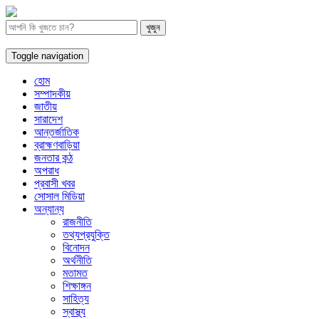
Toggle navigation
হোম
সম্পাদকীয়
জাতীয়
সারাদেশ
আন্তর্জাতিক
ব্রাহ্মণবাড়িয়া
জনতার কন্ঠ
অপরাধ
প্রবাসী খবর
সোসাল মিডিয়া
অন্যান্য
রাজনীতি
তথ্যপ্রযুক্তি
বিনোদন
অর্থনীতি
মতামত
শিক্ষাঙ্গন
সাহিত্য
স্বাস্থ্য