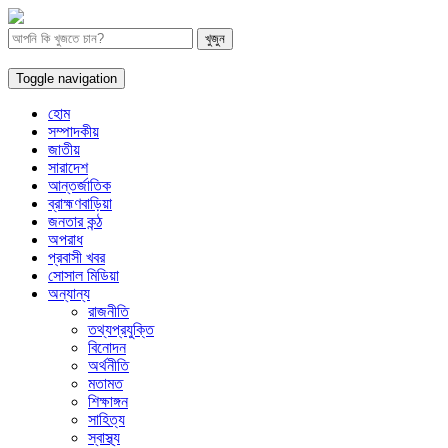
Toggle navigation
হোম
সম্পাদকীয়
জাতীয়
সারাদেশ
আন্তর্জাতিক
ব্রাহ্মণবাড়িয়া
জনতার কন্ঠ
অপরাধ
প্রবাসী খবর
সোসাল মিডিয়া
অন্যান্য
রাজনীতি
তথ্যপ্রযুক্তি
বিনোদন
অর্থনীতি
মতামত
শিক্ষাঙ্গন
সাহিত্য
স্বাস্থ্য