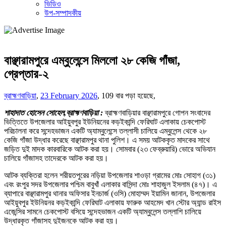
ভিডিও
উপ-সম্পাদকীয়
বাঞ্ছারামপুরে এম্বুলেন্সে মিললো ২৮ কেজি গাঁজা,
গ্রেপ্তার-২
ব্রাহ্মণবাড়িয়া
,
23 February 2026
,
109 বার পড়া হয়েছে,
শাহাদাত হোসেন সোহেল,ব্রাহ্মণবাড়িয়া :
ব্রাহ্মণবাড়িয়ার বাঞ্ছারামপুরে গোপন সংবাদের
ভিত্তিতে উপজেলার আইয়ুবপুর ইউনিয়নের কড়ইকান্দি ফেরিঘাট এলাকায় চেকপোস্ট
পরিচালনা করে সন্দেহভাজন একটি অ্যাম্বুলেন্সে তল্লাসী চালিয়ে এম্বুলেন্স থেকে ২৮
কেজি গাঁজা উদ্ধার করেছে বাঞ্ছারামপুর থানা পুলিশ। এ সময় আটককৃত মাদকের সাথে
জড়িত দুই মাদক কারবারিকে আটক করা হয়। সোমবার (২৩ ফেব্রুয়ারি) ভোরে অভিযান
চালিয়ে গাঁজাসহ তাদেরকে আটক করা হয়।
আটক ব্যক্তিরা হলেন শরীয়তপুরের নড়িয়া উপজেলার শাওড়া গ্রামের মোঃ সোহাগ (৩১)
এবং রংপুর সদর উপজেলার পশ্চিম বাবুখাঁ এলাকার বাসিন্দা মোঃ শাহাজুল ইসলাম (৪৭)। এ
ব্যাপারে বাঞ্ছারামপুর থানার অফিসার ইনচার্জ (ওসি) মোহাম্মদ ইয়ামিন জানান, উপজেলার
আইয়ুবপুর ইউনিয়নর কড়ইকান্দি ফেরিঘাট এলাকায় ফারুক আহমেদ খান স্টোর অ্যান্ড রাইস
এজেন্সির সামনে চেকপোস্ট বসিয়ে সন্দেহভাজন একটি অ্যাম্বুলেন্স তল্লাশি চালিয়ে
উদ্ধারকৃত গাঁজাসহ দুইজনকে আটক করা হয়।