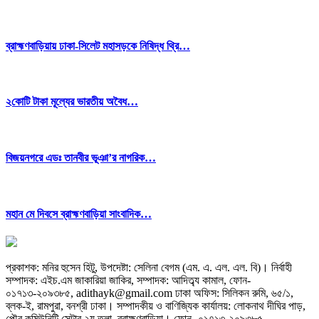
ব্রাহ্মণবাড়িয়ায় ঢাকা-সিলেট মহাসড়কে নিষিদ্ধ থ্রি…
২কোটি টাকা মূল্যের ভারতীয় অবৈধ…
বিজয়নগরে এডঃ তানবীর ভূঞা’র নাগরিক…
মহান মে দিবসে ব্রাহ্মণবাড়িয়া সাংবাদিক…
প্রকাশক: মনির হুসেন হিটু,
উপদেষ্টা: সেলিনা বেগম (এম. এ. এল. এল. বি)
।
নির্বাহী
সম্পাদক: এইচ.এম জাকারিয়া জাকির,
সম্পাদক: আদিত্ব্য কামাল,
ফোন-
০১৭১৩-২০৯৩৮৫, adithayk@gmail.com
ঢাকা অফিস: সিলিকন রুমি, ৬৫/১,
ব্লক-ই, রামপুরা, বনশ্রী ঢাকা। সম্পাদকীয় ও বাণিজ্যিক কার্যালয়: লোকনাথ দীঘির পাড়,
পৌর কমিউনিটি সেন্টার ২য় তলা, ব্রাহ্মণবাড়িয়া।
ফোন- ০১৭১৩-২০৯৩৮৫,