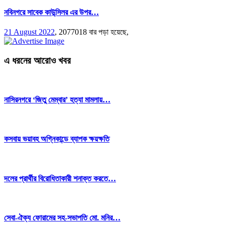
নবিনগরে সাবেক কাউন্সিলর এর উপর…
21 August 2022
,
2077018 বার পড়া হয়েছে,
এ ধরনের আরোও খবর
নাসিরনগরে ‘জিতু মেম্বার’ হত্যা মামলায়…
কসবায় ভয়াবহ অগ্নিকান্ডে ব্যাপক ক্ষয়ক্ষতি
দলের প্রার্থীর বিরোধিতাকারী শনাক্ত করতে…
সেবা-ঐক্য ফোরামের সহ-সভাপতি মো. মনির…