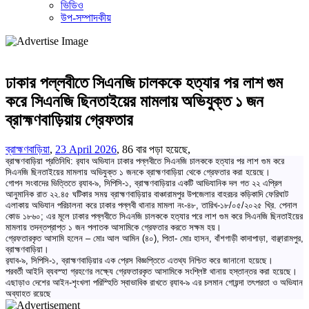
ভিডিও
উপ-সম্পাদকীয়
ঢাকার পল্লবীতে সিএনজি চালককে হত্যার পর লাশ গুম
করে সিএনজি ছিনতাইয়ের মামলায় অভিযুক্ত ১ জন
ব্রাহ্মণবাড়িয়ায় গ্রেফতার
ব্রাহ্মণবাড়িয়া
,
23 April 2026
,
86 বার পড়া হয়েছে,
ব্রাহ্মণবাড়িয়া প্রতিনিধি: র‌্যাব অভিযান ঢাকার পল্লবীতে সিএনজি চালককে হত্যার পর লাশ গুম করে
সিএনজি ছিনতাইয়ের মামলায় অভিযুক্ত ১ জনকে ব্রাহ্মণবাড়িয়া থেকে গ্রেফতার করা হয়েছে।
গোপন সংবাদের ভিত্তিতে র‌্যাব-৯, সিপিসি-১, ব্রাহ্মণবাড়িয়ার একটি আভিযানিক দল গত ২২ এপ্রিল
আনুমানিক রাত ২২.৪৫ ঘটিকার সময় ব্রাহ্মণবাড়িয়ার বাঞ্চারামপুর উপজেলার বাহরচর কড়িকাদি ফেরিঘাট
এলাকায় অভিযান পরিচালনা করে ঢাকার পল্লবী থানার মামলা নং-৪৮, তারিখ-১৮/০৫/২০২৫ খ্রি. পেনাল
কোড ১৮৬০; এর মূলে ঢাকার পল্লবীতে সিএনজি চালককে হত্যার পরে লাশ গুম করে সিএনজি ছিনতাইয়ের
মামলায় তদন্তপ্রাপ্ত ১ জন পলাতক আসামিকে গ্রেফতার করতে সক্ষম হয়।
গ্রেফতারকৃত আসামি হলেন – মোঃ আল আমিন (৪০), পিতা- মোঃ হাসন, বাঁশগাড়ী কাদাপাড়া, বাঞ্ছারামপুর,
ব্রাহ্মণবাড়িয়া।
র‌্যাব-৯, সিপিসি-১, ব্রাহ্মণবাড়িয়ার এক প্রেস বিজ্ঞপ্তিতে এতথ্য নিশ্চিত করে জানানো হয়েছে।
পরবর্তী আইনি ব্যবস্হা গ্রহণের লক্ষ্যে গ্রেফতারকৃত আসামিকে সংশ্লিষ্ট থানায় হস্তান্তর করা হয়েছে।
এছাড়াও দেশের আইন-শৃংখলা পরিস্হিতি স্বাভাবিক রাখতে র‌্যাব-৯ এর চলমান গোয়ন্দা তৎপরতা ও অভিযান
অব্যাহত রয়েছে