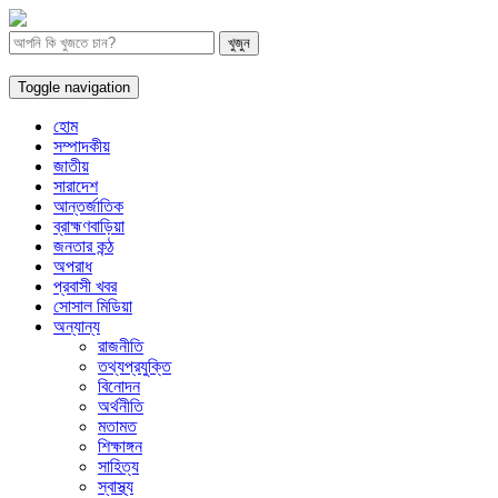
Toggle navigation
হোম
সম্পাদকীয়
জাতীয়
সারাদেশ
আন্তর্জাতিক
ব্রাহ্মণবাড়িয়া
জনতার কন্ঠ
অপরাধ
প্রবাসী খবর
সোসাল মিডিয়া
অন্যান্য
রাজনীতি
তথ্যপ্রযুক্তি
বিনোদন
অর্থনীতি
মতামত
শিক্ষাঙ্গন
সাহিত্য
স্বাস্থ্য