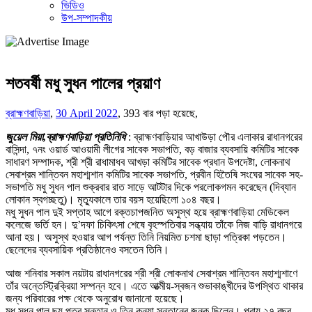
ভিডিও
উপ-সম্পাদকীয়
শতবর্ষী মধু সুধন পালের প্রয়াণ
ব্রাহ্মণবাড়িয়া
,
30 April 2022
,
393 বার পড়া হয়েছে,
জুয়েল মিয়া,ব্রাহ্মণবাড়িয়া প্রতিনিধি
: ব্রাহ্মণবাড়িয়ার আখাউড়া পৌর এলাকার রাধানগরের
বাসিন্দা, ৭নং ওয়ার্ড আওয়ামী লীগের সাবেক সভাপতি, বড় বাজার ব্যবসায়ি কমিটির সাবেক
সাধারণ সম্পাদক, শ্রী শ্রী রাধামাধব আখড়া কমিটির সাবেক প্রধান উপদেষ্টা, লোকনাথ
সেবাশ্রম শান্তিবন মহাশ্মশান কমিটির সাবেক সভাপতি, প্রবীন হিতৈষি সংঘের সাবেক সহ-
সভাপতি মধু সুধন পাল শুক্রবার রাত সাড়ে আটটার দিকে পরলোকগমন করেছেন (দিব্যান
লোকান স্বগচ্ছতু)। মৃত্যুকালে তার বয়স হয়েছিলো ১০৪ বছর।
মধু সুধন পাল দুই সপ্তাহ আগে রক্তচাপজনিত অসুস্থ হয়ে ব্রাহ্মণবাড়িয়া মেডিকেল
কলেজে ভর্তি হন। দু’দফা চিকিৎসা শেষে বৃহস্পতিবার সন্ধ্যায় তাঁকে নিজ বাড়ি রাধানগরে
আনা হয়। অসুস্থ হওয়ার আগ পর্যন্ত তিনি নিয়মিত চশমা ছাড়া পত্রিকা পড়তেন।
ছেলেদের ব্যবসায়িক প্রতিষ্ঠানেও বসতেন তিনি।
আজ শনিবার সকাল নয়টায় রাধানগরের শ্রী শ্রী লোকনাথ সেবাশ্রম শান্তিবন মহাশ্মশাণে
তাঁর অন্তেস্ট্রিক্রিয়া সম্পন্ন হবে। এতে আত্মীয়-স্বজন শুভাকাঙ্খীদের উপস্থিত থাকার
জন্য পরিবারের পক্ষ থেকে অনুরোধ জানানো হয়েছে।
মধু সুধন পাল ছয় পুত্র সন্তান ও তিন কন্যা সন্তানের জনক ছিলেন। প্রায় ২৭ বছর