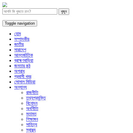
Toggle navigation
হোম
সম্পাদকীয়
জাতীয়
সারাদেশ
আন্তর্জাতিক
ব্রাহ্মণবাড়িয়া
জনতার কন্ঠ
অপরাধ
প্রবাসী খবর
সোসাল মিডিয়া
অন্যান্য
রাজনীতি
তথ্যপ্রযুক্তি
বিনোদন
অর্থনীতি
মতামত
শিক্ষাঙ্গন
সাহিত্য
স্বাস্থ্য