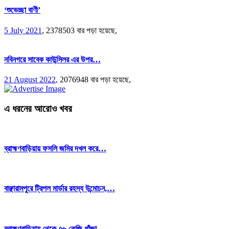
‘শুভেচ্ছা বাণী’
5 July 2021
,
2378503 বার পড়া হয়েছে,
নবিনগরে সাবেক কাউন্সিলর এর উপর…
21 August 2022
,
2076948 বার পড়া হয়েছে,
এ ধরনের আরোও খবর
ব্রাহ্মণবাড়িয়ায় ফসলি জমির দখল করে…
বাঞ্ছারামপুরে ট্রিপল মার্ডার রহস্য উন্মোচন,…
ব্রাহ্মণবাড়িয়ায় থেকে ৭৬ কেজি গাঁজা…