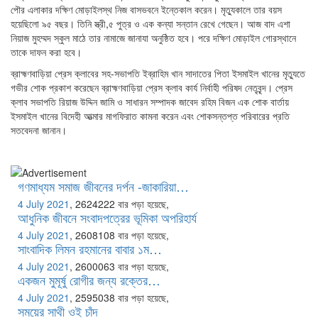
পৌর এলাকার দক্ষিণ মোড়াইলস্থ নিজ বাসভবনে ইন্তেকাল করেন। মৃত্যুকালে তার বয়স
হয়েছিলো ৯৫ বছর। তিনি স্ত্রী,৫ পুত্র ও এক কন্যা সন্তান রেখে গেছেন। আজ বাদ এশা
নিয়াজ মুহম্মদ স্কুল মাঠে তার নামাজে জানাযা অনুষ্ঠিত হবে। পরে দক্ষিণ মোড়াইল গোরস্থানে
তাকে দাফন করা হবে।
ব্রাহ্মণবাড়িয়া প্রেস ক্লাবের সহ-সভাপতি ইব্রাহিম খান সাদাতের পিতা ইসমাইল খানের মৃত্যুতে
গভীর শোক প্রকাশ করেছেন ব্রাহ্মণবাড়িয়া প্রেস ক্লাব কার্য নির্বাহী পরিষদ নেতৃবৃন্দ। প্রেস
ক্লাব সভাপতি রিয়াজ উদ্দিন জামি ও সাধারন সম্পাদক জাবেদ রহিম বিজন এক শোক বার্তায়
ইসমাইল খানের বিদেহী আত্মার মাগফিরাত কামনা করেন এবং শোকসন্তপ্ত পরিবারের প্রতি
সতবেদনা জানান।
গণমাধ্যম সমাজ জীবনের দর্পন -জাকারিয়া…
4 July 2021
,
2624222 বার পড়া হয়েছে,
আধুনিক জীবনে সংবাদপত্রের ভূমিকা অপরিহার্য
4 July 2021
,
2608108 বার পড়া হয়েছে,
সাংবাদিক লিমন রহমানের বাবার ১ম…
4 July 2021
,
2600063 বার পড়া হয়েছে,
একজন মুমূর্ষু রোগীর জন্য রক্তের…
4 July 2021
,
2595038 বার পড়া হয়েছে,
সময়ের সাথী ওই চাঁদ