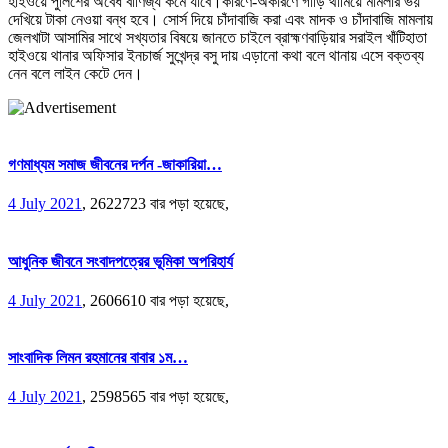
হাইওয়ে পুলিশের অবৈধ বাণিজ্য কমে যাবে।কারণে-অকারণে গাড়ি থামিয়ে মামলার ভয়
দেখিয়ে টাকা নেওয়া বন্ধ হবে। সোর্স দিয়ে চাঁদাবাজি করা এবং মাদক ও চাঁদাবাজি মামলায়
জেলখাটা আসামির সাথে সখ্যতার বিষয়ে জানতে চাইলে ব্রাহ্মণবাড়িয়ার সরাইল খাঁটিহাতা
হাইওয়ে থানার অফিসার ইনচার্জ সুখেন্দ্র বসু দায় এড়ানো কথা বলে থানায় এসে বক্তব্য
নেন বলে লাইন কেটে দেন।
গণমাধ্যম সমাজ জীবনের দর্পন -জাকারিয়া…
4 July 2021
,
2622723 বার পড়া হয়েছে,
আধুনিক জীবনে সংবাদপত্রের ভূমিকা অপরিহার্য
4 July 2021
,
2606610 বার পড়া হয়েছে,
সাংবাদিক লিমন রহমানের বাবার ১ম…
4 July 2021
,
2598565 বার পড়া হয়েছে,