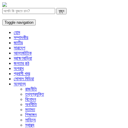
Toggle navigation
হোম
সম্পাদকীয়
জাতীয়
সারাদেশ
আন্তর্জাতিক
ব্রাহ্মণবাড়িয়া
জনতার কন্ঠ
অপরাধ
প্রবাসী খবর
সোসাল মিডিয়া
অন্যান্য
রাজনীতি
তথ্যপ্রযুক্তি
বিনোদন
অর্থনীতি
মতামত
শিক্ষাঙ্গন
সাহিত্য
স্বাস্থ্য