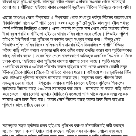
রাধিকা হতে কুটি-চৌমুহনী- কালামুড়া ব্রীজ পর্যন্ত এলাকার সিএনজি থেকে মাসোহারা
তোলা হয়। খাঁটিহাতা হাইওয়ে থানার বেসরকারি ড্রাইভার লিটনের নিয়ন্ত্রিত এলাকা এটা।
এছাড়া আশুগঞ্জ থেকে বিশ্বরোড ও বিশ্বরোড থেকে মাধবপুর পর্যন্ত লিটনের তত্ত্বাবধানে
‘বিসমিল্লাহ’ নামে ২০টি গাড়ি চলে। ধরখার হতে কুটি চৌমুহনী- কালামুড়া ব্রীজ পর্যন্ত
সোর্স শামীমের নিয়ন্ত্রিত এলাকা। এসব সোর্সের মাধ্যমে মাস শেষে মোটা অংকের চাঁদার
টাকা ব্রাহ্মণবাড়িয়া খাঁটিহাতা হাইওয়ে থানার ওসির হাতে এসে পৌঁছে। পিআইও পুলিশ
হাইওয়ে ইউনিফর্ম পড়া পুলিশের অপকর্মের তথ্য সংগ্রহ করার কথা। কিন্তু সেই
পিআইও পুলিশ নাসির নিজের মালিকানাধীন নাম্বারবিহীন সিএনজির পাশাপাশি বিভিন্ন
অবৈধ গাড়ি আটক করলে এলাকার দাবি করে ওসির কাছে তদবির করেন বলে প্রতিবেদকের
কাছে স্বীকার করেন। সরেজমিনে গেলে নামপ্রকাশে অনিচ্ছুক একাধিক সিএনজি ও ট্রাক
চালক বলেন, ‘হাইওয়ে থানা পুলিশের যায়গায় যায়গায় লোক আছে। প্রতি মাসের
১০তারিখের মধ্যে ৫০০টাকা পরিশোধ করলে হাইওয়ে থানা থেকে একমাস মেয়াদী নতুন
স্টিকার(টোকেন)দিবে।টোকেনটা গাড়িতে থাকলে ধরেনা। হাইওয়ে থানার ড্রাইভার লিটন
এবং হাইওয়ে পুলিশের মাধ্যমে মাসোহারা করতে হয়। নতুনদের জন্য পাঁচশত টাকা
এডভান্স দেওয়া লাগে। বিশ্বরোড এলাকায় গাড়ি চালালে হাইওয়ে পুলিশের পিকাপের
ড্রাইভার লিটনের কাছে ৫০০টাকা মাসোহারা করা লাগে। মাসোহারা না করলে গাড়ি আটক
করে ফেলে। যার (সোর্স) আন্ডারে (দায়িত্বে) যতগুলো গাড়ি থাকে একেক সময় একেক
দারোগা এসে টাকা নিয়ে যায়। আবার সোর্স লিটনের কাছে আমরা টাকা দিলে হাইওয়ে
পুলিশের কাছে পৌঁছে দেয় সে।
মহাসড়কে সড়ক দুর্ঘটনার জন্য হাইওয়ে পুলিশের ব্যাপক চাঁদাবাজিকেই দায়ী করছেন
সচেতন মহল। কারণ হিসাবে তারা বলছেন, অবৈধ এসব যানবাহন চলাচল বন্ধ হলে