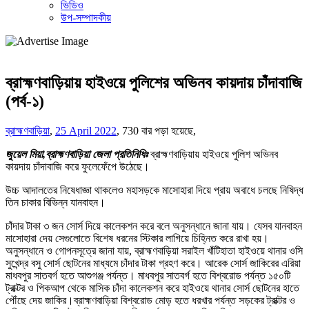
ভিডিও
উপ-সম্পাদকীয়
ব্রাহ্মণবাড়িয়ায় হাইওয়ে পুলিশের অভিনব কায়দায় চাঁদাবাজি
(পর্ব-১)
ব্রাহ্মণবাড়িয়া
,
25 April 2022
,
730 বার পড়া হয়েছে,
জুয়েল মিয়া,ব্রাহ্মণবাড়িয়া জেলা প্রতিনিধিঃ
ব্রাহ্মণবাড়িয়ায় হাইওয়ে পুলিশ অভিনব
কায়দায় চাঁদাবাজি করে ফুলেফেঁপে উঠেছে।
উচ্চ আদালতের নিষেধাজ্ঞা থাকলেও মহাসড়কে মাসোহারা দিয়ে প্রায় অবাধে চলছে নিষিদ্ধ
তিন চাকার বিভিন্ন যানবাহন।
চাঁদার টাকা ৩ জন সোর্স দিয়ে কালেকশন করে বলে অনুসন্ধানে জানা যায়। যেসব যানবাহন
মাসোহারা দেয় সেগুলোতে বিশেষ ধরনের স্টিকার লাগিয়ে চিহ্নিত করে রাখা হয়।
অনুসন্ধানে ও গোপনসূত্রে জানা যায়, ব্রাহ্মণবাড়িয়া সরাইল খাঁটিহাতা হাইওয়ে থানার ওসি
সুখেন্দ্র বসু সোর্স ছোটনের মাধ্যমে চাঁদার টাকা গ্রহণ করে। আরেক সোর্স জাকিরের এরিয়া
মাধবপুর সাতবর্গ হতে আশুগঞ্জ পর্যন্ত। মাধবপুর সাতবর্গ হতে বিশ্বরোড পর্যন্ত ১৫০টি
ট্রাক্টর ও পিকআপ থেকে মাসিক চাঁদা কালেকশন করে হাইওয়ে থানার সোর্স ছোটনের হাতে
পৌঁছে দেয় জাকির।ব্রাহ্মণবাড়িয়া বিশ্বরোড মোড় হতে ধরখার পর্যন্ত সড়কের ট্রাক্টর ও