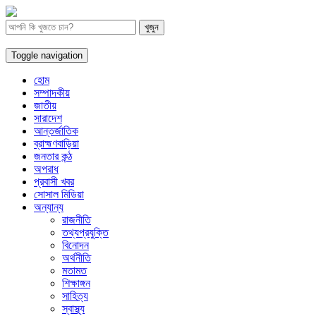
Toggle navigation
হোম
সম্পাদকীয়
জাতীয়
সারাদেশ
আন্তর্জাতিক
ব্রাহ্মণবাড়িয়া
জনতার কন্ঠ
অপরাধ
প্রবাসী খবর
সোসাল মিডিয়া
অন্যান্য
রাজনীতি
তথ্যপ্রযুক্তি
বিনোদন
অর্থনীতি
মতামত
শিক্ষাঙ্গন
সাহিত্য
স্বাস্থ্য