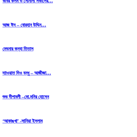
কবির কলম ও সোনালী সকালের…
আজ ঈদ – বোরহান উদ্দিন…
মেঘনার কন্যা তিতাস
দাাওয়াত দিও বন্ধু – আজীজা…
শুভ দীপাবলী –মো.মনির হোসেন
‘আকাঙ্খা’ -সানিয়া ইসলাম