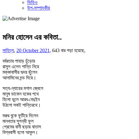
ভিডিও
উপ-সম্পাদকীয়
মনির হোসেন এর কবিতা..
সাহিত্য
,
20 October 2021
,
643 বার পড়া হয়েছে,
বর্বরতার পাহাড় চূঁড়োয়
রাসুল এলেন শান্তি নিয়ে
মক্কাবাসীর হৃদয় ছুঁলেন
আলামিনের দন্ড দিয়ে।
সত্য-ন্যায়ের মশাল জ্বেলে
মানুষ ডাকেন হকের পথে
হিংসা ভুলে আরব-বেদুইন
উঠলো সবাই শান্তিরথে।
মরুর বুকে ফুটিয়ে দিলেন
মানবতার সুগন্ধী ফুল
প্রেমের বানী ছড়ায় বাতাস
বিশ্ববাসী হলো আকুল।