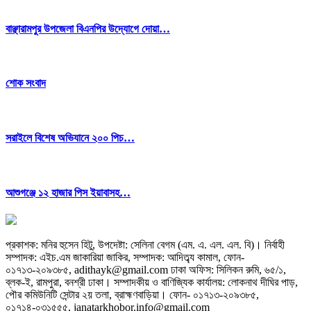
বাঞ্ছারামপুর উপজেলা বিএনপির উদ্যোগে দোয়া…
শোক সংবাদ
সরাইলে বিশেষ অভিযানে ২০০ পিচ…
আশুগঞ্জে ১২ হাজার পিস ইয়াবাসহ…
প্রকাশক: মনির হুসেন হিটু,
উপদেষ্টা: সেলিনা বেগম (এম. এ. এল. এল. বি)
।
নির্বাহী
সম্পাদক: এইচ.এম জাকারিয়া জাকির,
সম্পাদক: আদিত্ব্য কামাল,
ফোন-
০১৭১৩-২০৯৩৮৫, adithayk@gmail.com
ঢাকা অফিস: সিলিকন রুমি, ৬৫/১,
ব্লক-ই, রামপুরা, বনশ্রী ঢাকা। সম্পাদকীয় ও বাণিজ্যিক কার্যালয়: লোকনাথ দীঘির পাড়,
পৌর কমিউনিটি সেন্টার ২য় তলা, ব্রাহ্মণবাড়িয়া।
ফোন- ০১৭১৩-২০৯৩৮৫,
০১৭১৪-০৩১৫৫৫, janatarkhobor.info@gmail.com