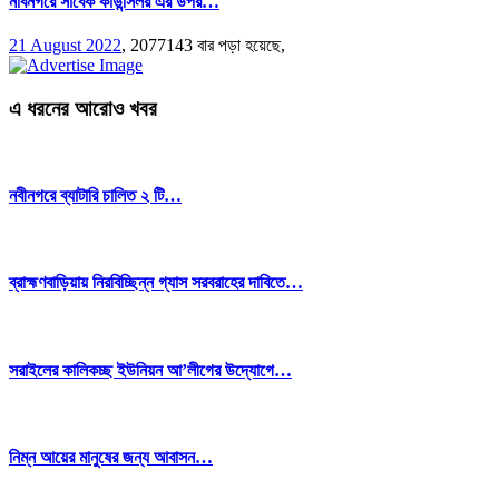
নবিনগরে সাবেক কাউন্সিলর এর উপর…
21 August 2022
,
2077143 বার পড়া হয়েছে,
এ ধরনের আরোও খবর
নবীনগরে ব্যাটারি চালিত ২ টি…
ব্রাহ্মণবাড়িয়ায় নিরবিচ্ছিন্ন গ্যাস সরবরাহের দাবিতে…
সরাইলের কালিকচ্ছ ইউনিয়ন আ’লীগের উদ্যোগে…
নিম্ন আয়ের মানুষের জন্য আবাসন…