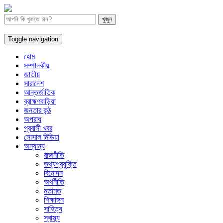
Toggle navigation
হোম
সম্পাদকীয়
জাতীয়
সারাদেশ
আন্তর্জাতিক
ব্রাহ্মণবাড়িয়া
জনতার কন্ঠ
অপরাধ
প্রবাসী খবর
সোসাল মিডিয়া
অন্যান্য
রাজনীতি
তথ্যপ্রযুক্তি
বিনোদন
অর্থনীতি
মতামত
শিক্ষাঙ্গন
সাহিত্য
স্বাস্থ্য