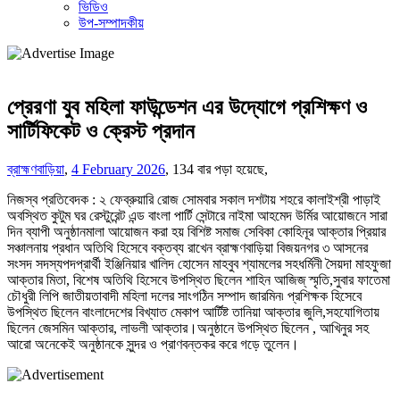
ভিডিও
উপ-সম্পাদকীয়
প্রেরণা যুব মহিলা ফাউন্ডেশন এর উদ্যোগে প্রশিক্ষণ ও
সার্টিফিকেট ও ক্রেস্ট প্রদান
ব্রাহ্মণবাড়িয়া
,
4 February 2026
,
134 বার পড়া হয়েছে,
নিজস্ব প্রতিবেদক : ২ ফেব্রুয়ারি রোজ সোমবার সকাল দশটায় শহরে কালাইশ্রী পাড়াই
অবস্থিত কুটুম ঘর রেস্টুরেন্ট এন্ড বাংলা পার্টি সেন্টারে নাইমা আহমেদ উর্মির আয়োজনে সারা
দিন ব্যাপী অনুষ্ঠানমালা আয়োজন করা হয় বিশিষ্ট সমাজ সেবিকা কোহিনূর আক্তার প্রিয়ার
সঞ্চালনায় প্রধান অতিথি হিসেবে বক্তব্য রাখেন ব্রাহ্মণবাড়িয়া বিজয়নগর ৩ আসনের
সংসদ সদস্যপদপ্রার্থী ইঞ্জিনিয়ার খালিদ হোসেন মাহবুব শ্যামলের সহধর্মিনী সৈয়দা মাহফুজা
আক্তার মিতা, বিশেষ অতিথি হিসেবে উপস্থিত ছিলেন শাহিন আজিজ্ স্মৃতি,সুবার ফাতেমা
চৌধুরী লিপি জাতীয়তাবাদী মহিলা দলের সাংগঠিন সম্পাদ জারমিন৷ প্রশিক্ষক হিসেবে
উপস্থিত ছিলেন বাংলাদেশের বিখ্যাত মেকাপ আর্টিষ্ট তানিয়া আক্তার জুলি,সহযোগিতায়
ছিলেন জেসমিন আক্তার, লাভলী আক্তার।অনুষ্ঠানে উপস্থিত ছিলেন , আখিনুর সহ
আরো অনেকেই অনুষ্ঠানকে সুন্দর ও প্রাণবন্তকর করে গড়ে তুলেন।