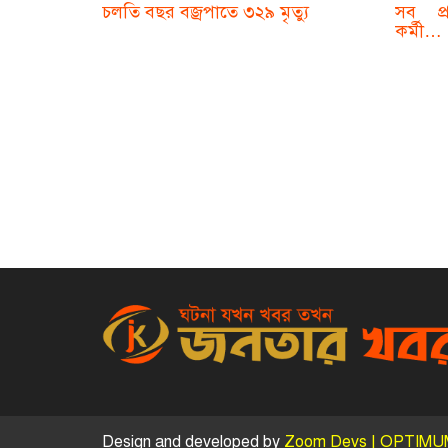
চলতি বছর বজ্রপাতে ৩২৯ মৃত্যু
সব প্
কর্মী…
Design and developed by
Zoom Devs |
OPTIMUM