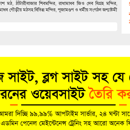
প্রকাশ মঠ, ঠাঁটারীবাজার শিবমন্দির, রাধামাধব জিও দেব বিগ্রহ মন্দির,
 মাধব গৌড়ীয় মঠসহ বিভিন্ন মন্দির, পূজামণ্ডপ ও ধর্মীয় সংগঠন জন্মাষ্টমী