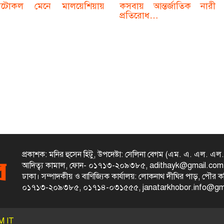
রটোকল মেনে মালয়েশিয়ায়
কসবায় আন্তর্জাতিক নারী ন
প্রতিরোধ…
প্রকাশক: মনির হুসেন হিটু,
উপদেষ্টা: সেলিনা বেগম (এম. এ. এল. এল.
আদিত্ব্য কামাল,
ফোন- ০১৭১৩-২০৯৩৮৫, adithayk@gmail.co
ঢাকা। সম্পাদকীয় ও বাণিজ্যিক কার্যালয়: লোকনাথ দীঘির পাড়, পৌর কমিউন
০১৭১৩-২০৯৩৮৫, ০১৭১৪-০৩১৫৫৫, janatarkhobor.info@gm
 IT