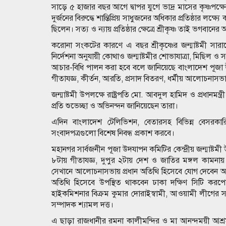
সাড়ে ৫ হাজার বছর আগে দ্বাপর যুগে ভাদ্র মাসের কৃষ্ণপক্ষে
দুর্জনের বিরুদ্ধে শান্তিপ্রিয় সাধুজনের অধিকার প্রতিষ্ঠার লক্ষ
ছিলেন। সত্য ও ন্যায় প্রতিষ্ঠার ক্ষেত্রে শ্রীকৃষ্ণ তাই ভগবানে
করোনা সংকটের কারণে এ বছর শ্রীকৃষ্ণের জন্মাষ্টমী সার
নির্দেশনা অনুযায়ী কোথাও জন্মাষ্টমীর শোভাযাত্রা, মিছিল ও সমাব
আচার-বিধি পালন করা হবে বলে জানিয়েছে বাংলাদেশ পূজা উদয
গীতাযজ্ঞ, কীর্তন, আরতি, প্রসাদ বিতরণ, ধর্মীয় আলোচনাসভ
জন্মাষ্টমী উপলক্ষে রাষ্ট্রপতি মো. আবদুল হামিদ ও প্রধানমন্ত
প্রতি শুভেচ্ছা ও অভিনন্দন জানিয়েছেন তারা।
এদিন বাংলাদেশ টেলিভিশন, বেতারসহ বিভিন্ন বেসরকারি
সংবাদপত্রগুলো বিশেষ নিবন্ধ প্রকাশ করবে।
মহানগর সার্বজনীন পূজা উদযাপন কমিটির কেন্দ্রীয় জন্মাষ্টমী উ
৮টায় গীতাযজ্ঞ, দুপুর ২টায় দেশ ও জাতির মঙ্গল কামনায় 
সেখানে আলোচনাসভায় প্রধান অতিথি হিসেবে যোগ দেবেন আও
অতিথি হিসেবে উপস্থিত থাকবেন ঢাকা দক্ষিণ সিটি করপ
হাইকমিশনার বিক্রম কুমার দোরাইস্বামী, আওয়ামী লীগের
সম্পাদক শ্যামল দত্ত।
এ ছাড়া রাজধানীর রমনা কালীমন্দির ও মা আনন্দময়ী আশ্রম, 