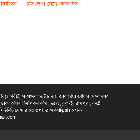
ির্যাতন
চাঁদ দেখা গেছে, কাল ঈদ
 বি)
।
নির্বাহী সম্পাদক: এইচ.এম জাকারিয়া জাকির,
সম্পাদক:
m
ঢাকা অফিস: সিলিকন রুমি, ৬৫/১, ব্লক-ই, রামপুরা, বনশ্রী
িটি সেন্টার ২য় তলা, ব্রাহ্মণবাড়িয়া।
ফোন-
ail.com