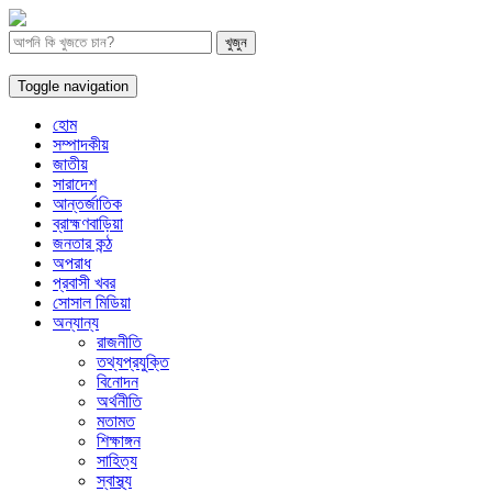
Toggle navigation
হোম
সম্পাদকীয়
জাতীয়
সারাদেশ
আন্তর্জাতিক
ব্রাহ্মণবাড়িয়া
জনতার কন্ঠ
অপরাধ
প্রবাসী খবর
সোসাল মিডিয়া
অন্যান্য
রাজনীতি
তথ্যপ্রযুক্তি
বিনোদন
অর্থনীতি
মতামত
শিক্ষাঙ্গন
সাহিত্য
স্বাস্থ্য