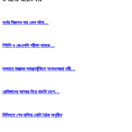
ধর্মের বিরুদ্ধে যায় এমন ঘটনা…
পিইসি ও জেএসসি পরীক্ষা থাকছে…
দাবদাহে মারাত্মক স্বাস্থ্যঝুঁকিতে অন্তঃসত্ত্বা নারী…
রোহিঙ্গাদের আশ্রয় দিয়ে বাড়তি চাপে…
দিল্লিতে শেখ হাসিনা-মোদি বৈঠক অনুষ্ঠিত