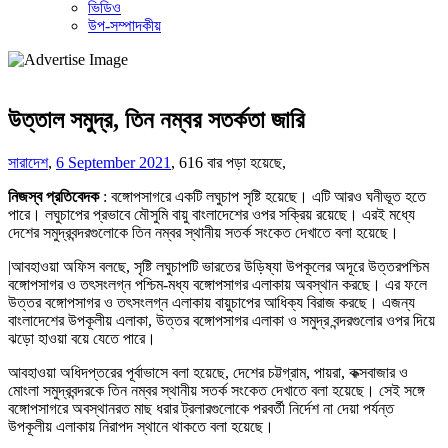
ভিডিও
উপ-সম্পাদকীয়
উত্তাল সমুদ্র, তিন নম্বর সতর্কতা জারি
সারাদেশ
,
6 September 2021
,
616 বার পড়া হয়েছে,
নিজস্ব প্রতিবেদক
: বঙ্গোপসাগরে একটি লঘুচাপ সৃষ্টি হয়েছে। এটি আরও ঘনীভূত হতে
পারে। লঘুচাপের প্রভাবে মৌসুমি বায়ু বাংলাদেশের ওপর সক্রিয় রয়েছে। এরই মধ্যে
দেশের সমুদ্রবন্দরগুলোকে তিন নম্বর স্থানীয় সতর্ক সংকেত দেখাতে বলা হয়েছে।
|আবহাওয়া অফিস বলছে, সৃষ্টি লঘুচাপটি ভারতের উড়িষ্যা উপকূলের অদূরে উত্তরপশ্চিম
বঙ্গোপসাগর ও তৎসংলগ্ন পশ্চিম-মধ্য বঙ্গোপসাগর এলাকায় অবস্থান করছে। এর ফলে
উত্তর বঙ্গোপসাগর ও তৎসংলগ্ন এলাকায় বায়ুচাপের আধিক্য বিরাজ করছে। এজন্য
বাংলাদেশের উপকূলীয় এলাকা, উত্তর বঙ্গোপসাগর এলাকা ও সমুদ্র বন্দরগুলোর ওপর দিয়ে
ঝড়ো হাওয়া বয়ে যেতে পারে।
আবহাওয়া অধিদপ্তরের পূর্বাভাসে বলা হয়েছে, দেশের চট্টগ্রাম, পায়রা, কক্সবাজার ও
মোংলা সমুদ্রবন্দরকে তিন নম্বর স্থানীয় সতর্ক সংকেত দেখাতে বলা হয়েছে। সেই সঙ্গে
বঙ্গোপসাগরে অবস্থানরত মাছ ধরার ট্রলারগুলোকে পরবর্তী নির্দেশ না দেয়া পর্যন্ত
উপকূলীয় এলাকায় নিরাপদ স্থানে থাকতে বলা হয়েছে।