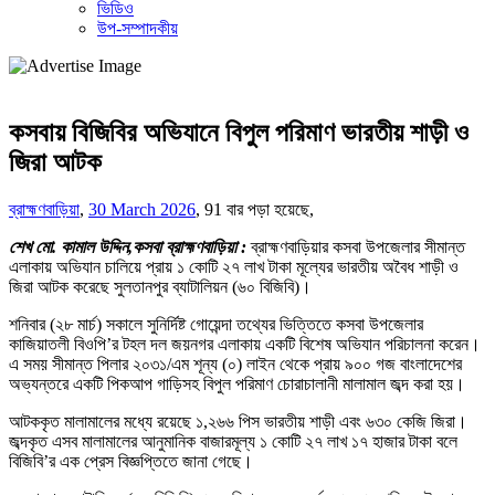
ভিডিও
উপ-সম্পাদকীয়
কসবায় বিজিবির অভিযানে বিপুল পরিমাণ ভারতীয় শাড়ী ও
জিরা আটক
ব্রাহ্মণবাড়িয়া
,
30 March 2026
,
91 বার পড়া হয়েছে,
শেখ মো. কামাল উদ্দিন,কসবা ব্রাহ্মণবাড়িয়া :
ব্রাহ্মণবাড়িয়ার কসবা উপজেলার সীমান্ত
এলাকায় অভিযান চালিয়ে প্রায় ১ কোটি ২৭ লাখ টাকা মূল্যের ভারতীয় অবৈধ শাড়ী ও
জিরা আটক করেছে সুলতানপুর ব্যাটালিয়ন (৬০ বিজিবি)।
শনিবার (২৮ মার্চ) সকালে সুনির্দিষ্ট গোয়েন্দা তথ্যের ভিত্তিতে কসবা উপজেলার
কাজিয়াতলী বিওপি’র টহল দল জয়নগর এলাকায় একটি বিশেষ অভিযান পরিচালনা করেন।
এ সময় সীমান্ত পিলার ২০৩১/এম শূন্য (০) লাইন থেকে প্রায় ৯০০ গজ বাংলাদেশের
অভ্যন্তরে একটি পিকআপ গাড়িসহ বিপুল পরিমাণ চোরাচালানী মালামাল জব্দ করা হয়।
আটককৃত মালামালের মধ্যে রয়েছে ১,২৬৬ পিস ভারতীয় শাড়ী এবং ৬৩০ কেজি জিরা।
জব্দকৃত এসব মালামালের আনুমানিক বাজারমূল্য ১ কোটি ২৭ লাখ ১৭ হাজার টাকা বলে
বিজিবি’র এক প্রেস বিজ্ঞপ্তিতে জানা গেছে।