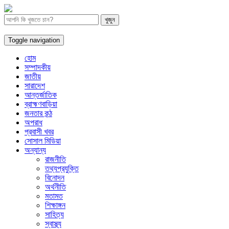
Toggle navigation
হোম
সম্পাদকীয়
জাতীয়
সারাদেশ
আন্তর্জাতিক
ব্রাহ্মণবাড়িয়া
জনতার কন্ঠ
অপরাধ
প্রবাসী খবর
সোসাল মিডিয়া
অন্যান্য
রাজনীতি
তথ্যপ্রযুক্তি
বিনোদন
অর্থনীতি
মতামত
শিক্ষাঙ্গন
সাহিত্য
স্বাস্থ্য