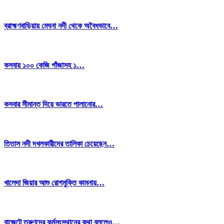
ব্রাহ্মণবাড়িয়ায় মেঘনা নদী থেকে অবৈধভাবে…
কসবায় ১০০ কেজি গাঁজাসহ ১…
কসবার সীমান্ত দিয়ে ভারতে পালানোর…
তিতাস নদী দখলকারীদের তালিকা চেয়েছেন…
খালেদা জিয়ার আশু রোগমুক্তি কামনায়…
বাজেটে তরুণদের কর্মসংস্থানের কথা বললেও…