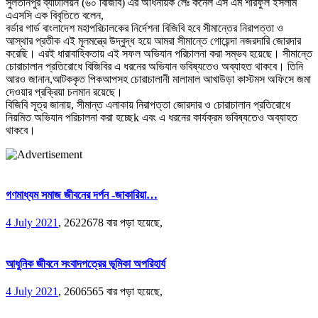
সুলতানপুর ব্যাটালিয়ন (৬০ বিজিবি) এর অধিনায়ক লেঃ কর্নেল এস এম শরিফুল ইসলাম
এএসসি এক বিবৃতিতে বলেন,
বর্ডার গার্ড বাংলাদেশ মহাপরিচালকের নির্দেশনা বিজিবি হবে সীমান্তের নিরাপত্তা ও
আস্থার প্রতীক এই মূলমন্ত্রে উদ্বুদ্ধ হয়ে আমরা সীমান্তে গোয়েন্দা নজরদারি জোরদার
করেছি। এরই ধারাবাহিকতায় এই সফল অভিযান পরিচালনা করা সম্ভব হয়েছে। সীমান্তে
চোরাচালান প্রতিরোধে বিজিবির এ ধরনের অভিযান ভবিষ্যতেও অব্যাহত থাকবে। তিনি
আরও জানান,আটককৃত পিকআপসহ চোরাচালানী মালামাল আখাউড়া কাস্টমস অফিসে জমা
দেওয়ার প্রক্রিয়া চলমান রয়েছে।
বিজিবি সূত্র জানায়, সীমান্ত এলাকায় নিরাপত্তা জোরদার ও চোরাচালান প্রতিরোধে
নিয়মিত অভিযান পরিচালনা করা হচ্ছেk এবং এ ধরনের কার্যক্রম ভবিষ্যতেও অব্যাহত
থাকবে।
গণমাধ্যম সমাজ জীবনের দর্পন -জাকারিয়া…
4 July 2021
,
2622678 বার পড়া হয়েছে,
আধুনিক জীবনে সংবাদপত্রের ভূমিকা অপরিহার্য
4 July 2021
,
2606565 বার পড়া হয়েছে,