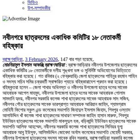
ভিডিও
উপ-সম্পাদকীয়
নবীনগরে ছাত্রদলের একাধিক কমিটির ১৮ নেতাকর্মী
বহিষ্কার
ব্রাহ্মণবাড়িয়া
,
3 February 2026
,
147 বার পড়া হয়েছে,
মোঃনিয়ামুল ইসলাম আকঞ্জি,ব্রাহ্মণবাড়িয়া
: ব্রাহ্মণবাড়িয়ার নবীনগর উপজেলার ছাত্রদলের
একাধিক কমিটির ১৮ নেতাকর্মীকে দলীয় শৃঙ্খলা ভঙ্গ ও সুনির্দিষ্ট অভিযোগের ভিত্তিতে
বহিষ্কার করা হয়েছে। গত রবিবার (২ ফেব্রুয়ারি) জেলা ছাত্রদলের শাহিনুর রহমান শাহিন
ও সদস্য সচিব সমির চক্রবর্তী স্বাক্ষরিত প্যাডে বহিষ্কারাদেশ প্রদান করা হয়েছে।
বহিষ্কৃতরা হলেন – জেলা শাখার অধিনস্ত ও নবীনগর উপজেলা ছাত্র দলের সাবেক
আহবায়ক আপেল মাহমুদ, নবীনগর উপজেলা ছাত্র দলের সাবেক আহবায়ক গোলাম
সামদানি হৃদয়, নবীনগর সরকারি কলেজ শাখা ছাত্রদলের সাবেক আহবায়ক সাদ সজিব,
নবীনগর পৌর ছাত্রদলের সাবেক ভারপ্রাপ্ত আহবায়ক আরিয়ান জাহিদ, শ্যামগ্রাম
মোহিনী কিশোর স্কুল এন্ড কলেজের সভাপতি জিহাদুল ইসলাম জিহাদ, শিবপুর ওস্তাদ
আলাউদ্দিন খাঁ কলেজ শাখা ছাত্রদলের সাধারণ সম্পাদক জাহিদ হাসান মারুফ, শিবপুর
ইউনিয়ন ছাত্রদলের সাবেক সভাপতি মাকসুদুল হক, বড়িকান্দি ইউনিয়ন ছাত্রদলের সাবেক
সভাপতি আলিফ আহম্মেদ, নবীনগর সরকারি কলেজ শাখা ছাত্রদলের সিনিয়র যুগ্ম
আহবায়ক আবু ইউসুফ, আলিমউদ্দিন জোবেদা অর্নাস কলেজের সভাপতি মেহেদী সরকার,
নবীনগর উপজেলা ছাত্রদলের সদস্য সাবেক রবিন সরকার, ব্রাহ্মণবাড়িয়া সরকারি কলেজ