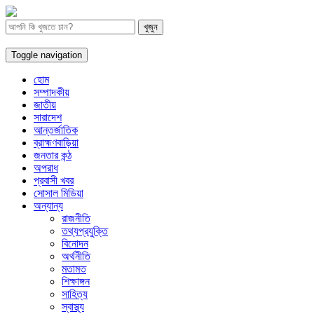
Toggle navigation
হোম
সম্পাদকীয়
জাতীয়
সারাদেশ
আন্তর্জাতিক
ব্রাহ্মণবাড়িয়া
জনতার কন্ঠ
অপরাধ
প্রবাসী খবর
সোসাল মিডিয়া
অন্যান্য
রাজনীতি
তথ্যপ্রযুক্তি
বিনোদন
অর্থনীতি
মতামত
শিক্ষাঙ্গন
সাহিত্য
স্বাস্থ্য