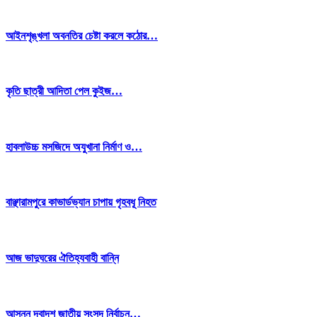
আইনশৃঙ্খলা অবনতির চেষ্টা করলে কঠোর…
কৃতি ছাত্রী আদিতা পেল কুইজ…
হাবলাউচ্চ মসজিদে অযুখানা নির্মাণ ও…
বাঞ্ছারামপুরে কাভার্ডভ্যান চাপায় গৃহবধূ নিহত
আজ ভাদুঘরের ঐতিহ্যবাহী বান্নি
আসন্ন দ্বাদশ জাতীয় সংসদ নির্বাচন…