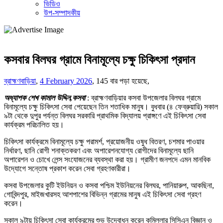
ভিডিও
উপ-সম্পাদকীয়
কসবার বিলঘর গ্রামে বিনামূল্যে চক্ষু চিকিৎসা প্রদান
ব্রাহ্মণবাড়িয়া
,
4 February 2026
,
145 বার পড়া হয়েছে,
অধ্যাপক শেখ কামাল উদ্দিন,কসবা
: ব্রাহ্মণবাড়িয়ার কসবা উপজেলার বিলঘর গ্রামে
বিনামূল্যে চক্ষু চিকিৎসা সেবা পেয়েছেন তিন শতাধিক মানুষ। বুধবার (৪ ফেব্রুয়ারি) সকাল
৯টা থেকে দুপুর পর্যন্ত বিলঘর সরকারি প্রাথমিক বিদ্যালয় প্রাঙ্গণে এই চিকিৎসা সেবা
কার্যক্রম পরিচালিত হয়।
চিকিৎসা কার্যক্রমে বিনামূল্যে চক্ষু পরামর্শ, প্রয়োজনীয় ওষুধ বিতরণ, চশমার পাওয়ার
নির্ধারণ, ছানি রোগী শনাক্তকরণ এবং অপারেশনযোগ্য রোগীদের বিনামূল্যে ছানি
অপারেশন ও চোখে লেন্স সংযোজনের ব্যবস্থা করা হয়। গ্রামীণ জনপদে এমন মানবিক
উদ্যোগে সন্তোষ প্রকাশ করেন সেবা গ্রহণকারীরা।
কসবা উপজেলার কুটি ইউনিয়ন ও কসবা পশ্চিম ইউনিয়নের বিলঘর, পানিয়ারুপ, আকছিনা,
গোবিন্দপুর, মাইজখারসহ আশপাশের বিভিন্ন গ্রামের মানুষ এই চিকিৎসা সেবা গ্রহণ
করেন।
সকাল ৯টায় চিকিৎসা সেবা কার্যক্রমের শুভ উদ্বোধন করেন কুমিল্লার সিসিএন বিজ্ঞান ও