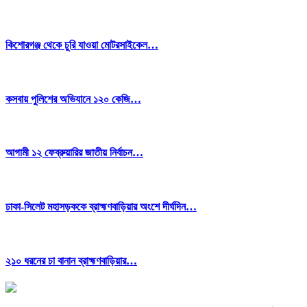
কিশোরগঞ্জ থেকে চুরি যাওয়া মোটরসাইকেল…
কসবায় পুলিশের অভিযানে ১২০ কেজি…
আগামী ১২ ফেব্রুয়ারির জাতীয় নির্বাচন…
ঢাকা-সিলেট মহাসড়ককে ব্রাহ্মণবাড়িয়ার অংশে দীর্ঘদিন…
২১০ ধরনের চা বানান ব্রাহ্মণবাড়িয়ার…