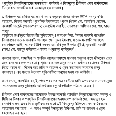
প্রযুক্তি বিশ্ববিদ্যালয়ের জনসংযোগ কর্মকর্তা ও বিনামূল্যে চিকিৎসা সেবা কার্যক্রমের
উদ্যোক্তা সাংবাদিক মো. এমদাদুল হক সোহাগ।
এ উপলক্ষে আয়োজিত আলোচনা সভায় বক্তব্য রাখেন সাবেক ইউপি সদস্য কবির
আহমেদ, বিলঘর সরকারি প্রাথমিক বিদ্যালয়ের প্রধান শিক্ষক মো. আলাউল হোসেন,
ব্যবসায়ী সার্জেন্ট (অবসরপ্রাপ্ত) ফেরদৌস ওয়াহিদ, প্রোগ্রাম অফিসার মো. শাহ জাহান
প্রমুখ।
অনুষ্ঠানে উপস্থিত ছিলেন বীর মুক্তিযোদ্ধা জমশেদ মিয়া, বিলঘর সরকারি প্রাথমিক
বিদ্যালয়ের সাবেক সভাপতি আলহাজ মো. নুরুল ইসলাম, সাবেক সভাপতি আলহাজ
তোফাজ্জল আলী, সাবেক ইউপি সদস্য মো. রফিকুল ইসলাম ভূঁইয়া, ব্যবসায়ী সার্জেন্ট
(অব:) মো. হুমায়ুন কবিরসহ এলাকার গণ্যমান্য ব্যক্তিবর্গ।
বক্তারা বলেন, সামাজিক ও মানবিক কাজের মাধ্যমে সাধারণ মানুষের পাশে দাঁড়ানোর চেয়ে
মহৎ কাজ আর হতে পারে না। গ্রামের অনেক মানুষ সময় ও অর্থাভাবে চোখের চিকিৎসা
নিতে পারেন না। বিশেষ করে ছানি অপারেশন ও লেন্স সংযোজন অনেকের জন্য
ব্যয়বহুল। এই ধরনের উদ্যোগ সুবিধাবঞ্চিত মানুষের জন্য বড় আশীর্বাদ।
জানা গেছে, প্রাথমিক বাছাই শেষে প্রায় ৩৫ জন রোগীকে ছানি অপারেশন ও চোখে লেন্স
সংযোজনের জন্য কুমিল্লার আলেখারচর চক্ষু হাসপাতালে পাঠানো হয়েছে।
চিকিৎসা সেবা কার্যক্রমের আয়োজক বিলঘর সরকারি প্রাথমিক বিদ্যালয়ের দাতা সদস্য ও
সিসিএন বিজ্ঞান ও প্রযুক্তি বিশ্ববিদ্যালয়ের জনসংযোগ কর্মকর্তা মো. এমদাদুল হক
সোহাগ বলেন, এবার নিয়ে তৃতীয়বারের মতো এই বিনামূল্যে চিকিৎসা সেবা কার্যক্রমের
আয়োজন করা হলো। এ বছরও সম্পূর্ণ বিনামূল্যে চিকিৎসা, ছানি অপারেশন ও লেন্স
সংযোজন করা হবে।