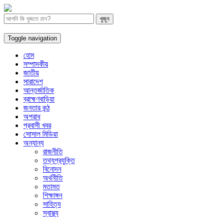
Toggle navigation
হোম
সম্পাদকীয়
জাতীয়
সারাদেশ
আন্তর্জাতিক
ব্রাহ্মণবাড়িয়া
জনতার কন্ঠ
অপরাধ
প্রবাসী খবর
সোসাল মিডিয়া
অন্যান্য
রাজনীতি
তথ্যপ্রযুক্তি
বিনোদন
অর্থনীতি
মতামত
শিক্ষাঙ্গন
সাহিত্য
স্বাস্থ্য