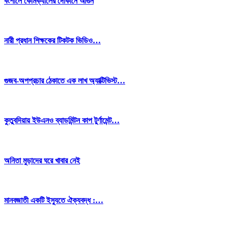
বংশালে কেমিক্যালের দোকানে আগুন
নারী প্রধান শিক্ষকের টিকটক ভিডিও…
গুজব-অপপ্রচার ঠেকাতে এক লাখ অ্যাক্টিভিস্ট…
কুতুবদিয়ায় ইউএনও ব্যাডমিন্টন কাপ টুর্ণামেন্ট…
অনিতা মুড়াদের ঘরে খাবার নেই
মানবজাতী একটি ইস্যুতে ঐক্যবদ্ধ :…