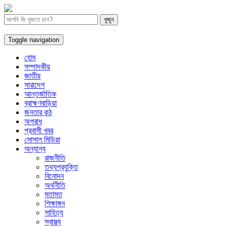
Toggle navigation
হোম
সম্পাদকীয়
জাতীয়
সারাদেশ
আন্তর্জাতিক
ব্রাহ্মণবাড়িয়া
জনতার কন্ঠ
অপরাধ
প্রবাসী খবর
সোসাল মিডিয়া
অন্যান্য
রাজনীতি
তথ্যপ্রযুক্তি
বিনোদন
অর্থনীতি
মতামত
শিক্ষাঙ্গন
সাহিত্য
স্বাস্থ্য