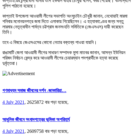
কাপ্তাইয়ের চন্দ্রঘোনা থানার ওসি ইকবাল বাহার চৌধুরী বলেন, খবর পেয়েছি। ঘটনাস্থলে
পুলিশ পাঠানো হয়েছে।
কাপ্তাই উপজেলা আওয়ামী লীগের সভাপতি অংসুচাইন চৌধুরী জানান, নেথোয়াই মারমা
শনিবার মনোনয়নপত্র জমা দিতে এলাকায় গিয়েছিলেন। এ হত্যাকাণ্ডের জন্য সন্তু
লারমার নেতৃত্বাধীন পার্বত্য চট্টগ্রাম জনসংহতি সমিতিকে (জেএসএস) দায়ী করেছেন
তিনি।
তবে এ বিষয়ে জেএসএসের কোনো নেতার বক্তব্য পাওয়া যায়নি।
রাঙামাটি জেলা আওয়ামী লীগের সাধারণ সম্পাদক মুসা মাতবর জানান, আসন্ন ইউনিয়ন
পরিষদ নির্বাচন কেন্দ্র করে আওয়ামী লীগের চেয়ারম্যান পদপ্রার্থীকে হত্যা করেছে
দুর্বৃত্তরা।
গণমাধ্যম সমাজ জীবনের দর্পন -জাকারিয়া…
4 July 2021
,
2625872 বার পড়া হয়েছে,
আধুনিক জীবনে সংবাদপত্রের ভূমিকা অপরিহার্য
4 July 2021
,
2609758 বার পড়া হয়েছে,