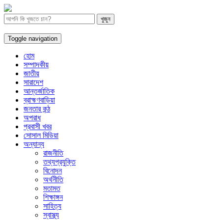
Toggle navigation
হোম
সম্পাদকীয়
জাতীয়
সারাদেশ
আন্তর্জাতিক
ব্রাহ্মণবাড়িয়া
জনতার কন্ঠ
অপরাধ
প্রবাসী খবর
সোসাল মিডিয়া
অন্যান্য
রাজনীতি
তথ্যপ্রযুক্তি
বিনোদন
অর্থনীতি
মতামত
শিক্ষাঙ্গন
সাহিত্য
স্বাস্থ্য