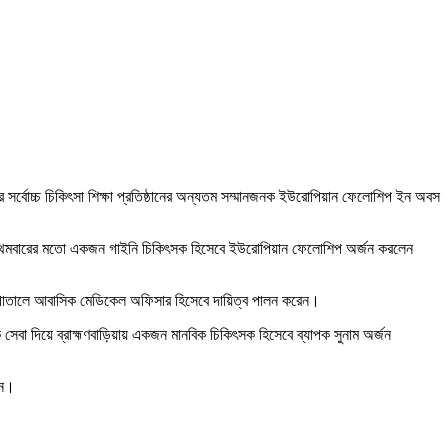
ের সর্বোচ্চ চিকিৎসা শিক্ষা প্রতিষ্ঠানের অন্যতম সম্মানজনক ইউরোপিয়ান ফেলোশিপ ইন অবস
য় এই প্রথমবারের মতো একজন গাইনি চিকিৎসক হিসেবে ইউরোপিয়ান ফেলোশিপ অর্জন করলেন
হাসপাতালে আবাসিক মেডিকেল অফিসার হিসেবে দায়িত্ব পালন করেন।
 সেবা দিয়ে ব্রাহ্মণবাড়িয়ায় একজন মানবিক চিকিৎসক হিসেবে ব্যাপক সুনাম অর্জন
েন।