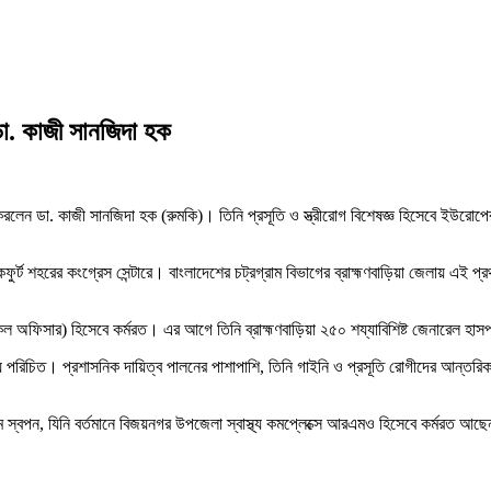
 ডা. কাজী সানজিদা হক
া করলেন ডা. কাজী সানজিদা হক (রুমকি)। তিনি প্রসূতি ও স্ত্রীরোগ বিশেষজ্ঞ হিসেবে ইউরোপ
াঙ্কফুর্ট শহরের কংগ্রেস সেন্টারে। বাংলাদেশের চট্রগ্রাম বিভাগের ব্রাহ্মণবাড়িয়া জেলা
িকেল অফিসার) হিসেবে কর্মরত। এর আগে তিনি ব্রাহ্মণবাড়িয়া ২৫০ শয্যাবিশিষ্ট জেনারেল 
ায় পরিচিত। প্রশাসনিক দায়িত্ব পালনের পাশাপাশি, তিনি গাইনি ও প্রসূতি রোগীদের আন্তরিক
বপন, যিনি বর্তমানে বিজয়নগর উপজেলা স্বাস্থ্য কমপ্লেক্সে আরএমও হিসেবে কর্মরত আছ