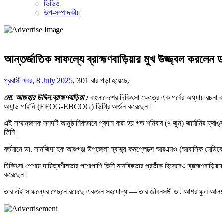
ভিডিও
উপ-সম্পাদকীয়
আন্তর্জাতিক সাফল্যে ব্রাহ্মণবাড়িয়ার মুখ উজ্জ্বল করলেন
প্রবাসী খবর
,
8 July 2025
,
301 বার পড়া হয়েছে,
মো. আজহার উদ্দিন,ব্রাহ্মণবাড়িয়া :
বাংলাদেশের চিকিৎসা ক্ষেত্রে এক গর্বের অধ্যায় রচন
অ্যান্ড গাইনি (EFOG-EBCOG) ডিগ্রি অর্জন করেছেন।
এই সম্মানজনক সনদটি আনুষ্ঠানিকভাবে প্রদান করা হয় গত শনিবার (৭ জুন) জার্মানির ফ্র
তিনি।
বর্তমানে ডা. সানজিদা হক আশুগঞ্জ উপজেলা স্বাস্থ্য কমপ্লেক্সে আরএমও (আবাসিক মেড
চিকিৎসা পেশায় দায়িত্বশীলতার পাশাপাশি তিনি মানবিকতার প্রতীক হিসেবেও ব্রাহ্মণবাড়িয়
করেছেন।
তার এই সাফল্যের পেছনে রয়েছে একজন সহযোদ্ধা— তার জীবনসঙ্গী ডা. আশরাফুল আলম স্