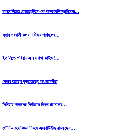
মালয়েশিয়ায় কোয়ারেন্টিনে এক বাংলাদেশি শ্রমিকের…
সুনাম প্রবাসী কল্যাণ ঐক্য পরিষদের…
ইতালিতে পরিবার আনার বাধা কাটছে!…
কেমন আছেন যুক্তরাজ্যে বাংলাদেশীরা
লিবিয়ায় দালালের নির্যাতনে নিহত রাসেলের…
সৌদিআরবে বিজয় দিবসে এক্সপাটাইজ বাংলাদেশ…