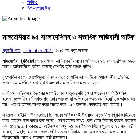
ভিডিও
উপ-সম্পাদকীয়
মালয়েশিয়ায় ৯৫ বাংলাদেশিসহ ৩ শতাধিক অভিবাসী আটক
প্রবাসী খবর
,
1 October 2021
,
669 বার পড়া হয়েছে,
মালয়েশিয়া প্রতিনিধি
:মালয়েশিয়ায় অভিবাসন বিভাগের অভিযানে ৯৫ বাংলাদেশিসহ ৩২৬
অবৈধ অভিবাসীকে আটক করেছে দেশটির ইমিগ্রেশন পুলিশ।
বৃহস্পতিবার (৩০ সেপ্টেম্বর) দিনগত রাতে দেশটির জালান ইকো ম্যাজেস্টিক ১/২ সি,
কাজাং -এ একটি শেয়ার্ড হাউস এলাকায় এ অভিযান চালানো হয়।
এ বিষয়ে অভিবাসন বিভাগের মহাপরিচালক দাতুক সেরি ইন্দেরা খায়রুল দাযাইমি দাউদ
বলেন, বৃহস্পতিবার দিনগত রাত ১টায় শুরু হওয়া অভিযানে ৩২৬ জন বিদেশিকে আটক করা
হয়। এরপর তাদের কাগজপত্র যাচাই করে ২৯৭ জনকে গ্রেফতার করা হয়েছে।
খায়রুল দাযাইমি দাউদ বলেন, বিদেশিদের অধিকাংশই উৎপাদন খাতে নির্মাণশ্রমিক হিসেবে
কাজ করছেন বলে ধারণা করা হচ্ছে। তবে তাদের মধ্যে কেউ কেউ নিজস্ব ব্যবসা করছেন
বলে মনে হচ্ছে। তারমতে, আটকদের মধ্যে ৯৪ জন ইন্দোনেশিয়ান পুরুষ ও ২৮ জন নারী
রয়েছে। এছাড়া ৯৫ জন বাংলাদেশি, ৬৬ জন মিয়ানমারের, একজন ঘানা এবং ৬ জন
ভিয়েতনামী পুরুষ ও সাতজন নারী রয়েছেন।