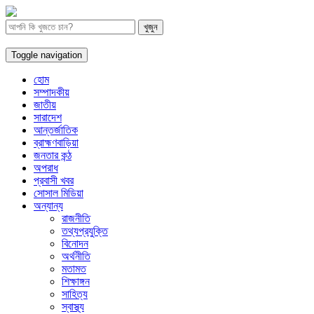
Toggle navigation
হোম
সম্পাদকীয়
জাতীয়
সারাদেশ
আন্তর্জাতিক
ব্রাহ্মণবাড়িয়া
জনতার কন্ঠ
অপরাধ
প্রবাসী খবর
সোসাল মিডিয়া
অন্যান্য
রাজনীতি
তথ্যপ্রযুক্তি
বিনোদন
অর্থনীতি
মতামত
শিক্ষাঙ্গন
সাহিত্য
স্বাস্থ্য