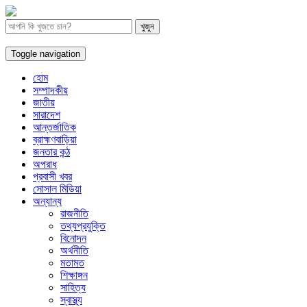
Toggle navigation
হোম
সম্পাদকীয়
জাতীয়
সারাদেশ
আন্তর্জাতিক
ব্রাহ্মণবাড়িয়া
জনতার কন্ঠ
অপরাধ
প্রবাসী খবর
সোসাল মিডিয়া
অন্যান্য
রাজনীতি
তথ্যপ্রযুক্তি
বিনোদন
অর্থনীতি
মতামত
শিক্ষাঙ্গন
সাহিত্য
স্বাস্থ্য