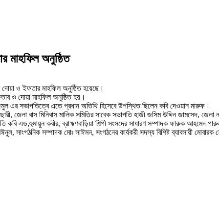
ার মাহফিল অনুষ্ঠিত
) এর দোয়া ও ইফতার মাহফিল অনুষ্ঠিত হয়েছে।
 ইফতার ও দোয়া মাহফিল অনুষ্ঠিত হয়।
জমুল এর সভাপতিত্বে এতে প্রধান অতিথি হিসেবে উপস্থিত ছিলেন কবি দেওয়ান মারুফ।
ছারী, জেলা বাস মিনিবাস মালিক সমিতির সাবেক সভাপতি হাজী জসিম উদ্দিন জামসেদ, জেলা না
 কবি এড,হুমায়ুন কবীর, ব্রাহ্মণবাড়িয়া শিল্পী সংসদের সাধারণ সম্পাদক ফারুক আহমেদ পার
 মঈনুল, সাংগঠনিক সম্পাদক মোঃ সাঈমন, সংগঠনের কার্যকরী সদস্য বিশিষ্ট ব্যাবসায়ী মোব