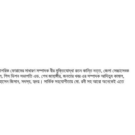
গরিক ফোরামের সাধারণ সম্পাদক বীর মুক্তিযোদ্ধা রতন কান্তি দত্ত, জেলা সেচ্চাসেবক
ুল, পিস ভিশন সভাপতি এড. শেখ জাহাঙ্গীর, জনতার খবর এর সম্পাদক আদিত্ব্য কামাল,
ারক হোসেন জিসান, সদস্য, হৃদয়। সার্ভিক সহযোগীতায় মো. রনী সহ আরো অনেকেই এতে