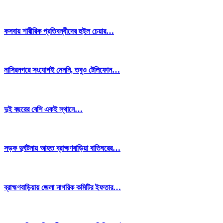
কসবায় শারীরিক প্রতিবন্ধীদের হুইল চেয়ার…
নাসিরনগরে সংযোগই নেননি, তবুও টেলিফোন…
দুই বছরের বেশি একই স্থানে…
সড়ক দুর্ঘটনায় আহত ব্রাহ্মণবাড়িয়া বাতিঘরের…
ব্রাহ্মণবাড়িয়ায় জেলা নাগরিক কমিটির ইফতার…