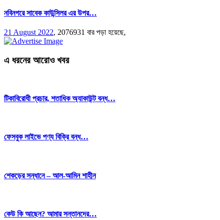
নবিনগরে সাবেক কাউন্সিলর এর উপর…
21 August 2022
,
2076931 বার পড়া হয়েছে,
এ ধরনের আরোও খবর
টিকাবিরোধী প্রচার, শতাধিক অ্যাকাউন্ট বন্ধ…
ফেসবুক লাইভে পণ্য বিক্রি বন্ধ…
শেকড়ের সন্ধানে – আল-আমিন শাহীন
কেউ কি আছেন? আমার সন্তানদের…