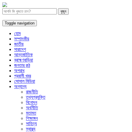
Toggle navigation
হোম
সম্পাদকীয়
জাতীয়
সারাদেশ
আন্তর্জাতিক
ব্রাহ্মণবাড়িয়া
জনতার কন্ঠ
অপরাধ
প্রবাসী খবর
সোসাল মিডিয়া
অন্যান্য
রাজনীতি
তথ্যপ্রযুক্তি
বিনোদন
অর্থনীতি
মতামত
শিক্ষাঙ্গন
সাহিত্য
স্বাস্থ্য