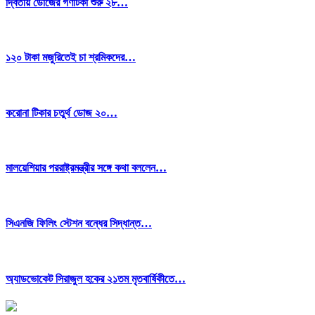
দ্বিতীয় ডোজের গণটিকা শুরু ২৮…
১২০ টাকা মজুরিতেই চা শ্রমিকদের…
করোনা টিকার চতুর্থ ডোজ ২০…
মালয়েশিয়ার পররাষ্ট্রমন্ত্রীর সঙ্গে কথা বললেন…
সিএনজি ফিলিং স্টেশন বন্ধের সিদ্ধান্ত…
অ্যাডভোকেট সিরাজুল হকের ২১তম মৃতবার্ষিকীতে…