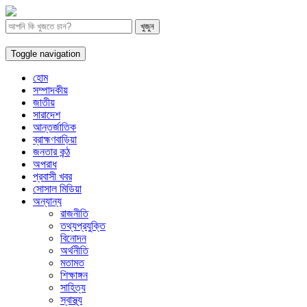
Toggle navigation
হোম
সম্পাদকীয়
জাতীয়
সারাদেশ
আন্তর্জাতিক
ব্রাহ্মণবাড়িয়া
জনতার কন্ঠ
অপরাধ
প্রবাসী খবর
সোসাল মিডিয়া
অন্যান্য
রাজনীতি
তথ্যপ্রযুক্তি
বিনোদন
অর্থনীতি
মতামত
শিক্ষাঙ্গন
সাহিত্য
স্বাস্থ্য