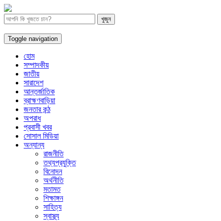
Toggle navigation
হোম
সম্পাদকীয়
জাতীয়
সারাদেশ
আন্তর্জাতিক
ব্রাহ্মণবাড়িয়া
জনতার কন্ঠ
অপরাধ
প্রবাসী খবর
সোসাল মিডিয়া
অন্যান্য
রাজনীতি
তথ্যপ্রযুক্তি
বিনোদন
অর্থনীতি
মতামত
শিক্ষাঙ্গন
সাহিত্য
স্বাস্থ্য