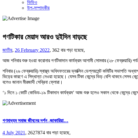
ভিডিও
উপ-সম্পাদকীয়
গণটিকার মেয়াদ আরও দুইদিন বাড়ছে
জাতীয়
,
26 February 2022
,
362 বার পড়া হয়েছে,
আজ শনিবার শুরু হওয়া করোনার গণটিকাদান কার্যক্রম আগামী সোমবার (২৮ ফেব্রুয়ারি) পর্
শনিবার (২৬ ফেব্রুয়ারি) স্বাস্থ্য অধিদফতরের ভ্যাক্সিন ডেপ্লয়মেন্ট কমিটির সভাপতি অ
ভিড়ের কারণে এ সিদ্ধান্ত নেওয়া হয়েছে। যেসব টিকা কেন্দ্রে ভিড় বেশি থাকবে সেসব কেন্
বলেও জানান মীরজাদী সেব্রিনা ফ্লোরা।
‘১ দিনে ১ কোটি কোভিড-১৯ টিকাদান কার্যক্রম’ আজ শুরু হলেও সকাল থেকে কেন্দ্রে কেন্দ
গণমাধ্যম সমাজ জীবনের দর্পন -জাকারিয়া…
4 July 2021
,
2627874 বার পড়া হয়েছে,