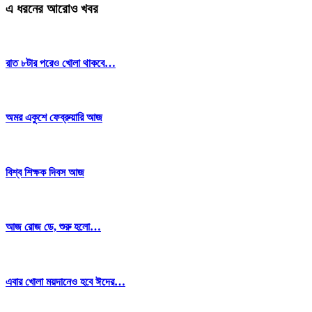
এ ধরনের আরোও খবর
রাত ৮টার পরেও খোলা থাকবে…
অমর একুশে ফেব্রুয়ারি আজ
বিশ্ব শিক্ষক দিবস আজ
আজ রোজ ডে, শুরু হলো…
এবার খোলা ময়দানেও হবে ঈদের…