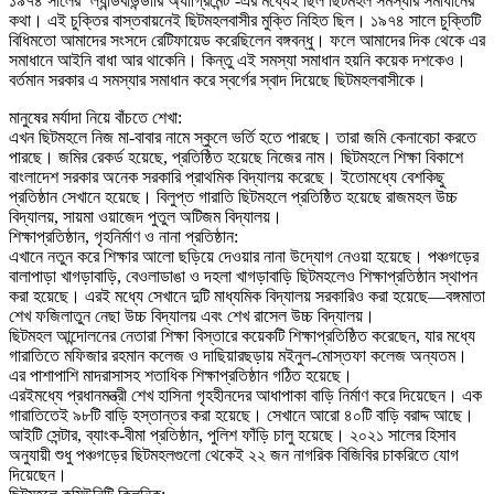
১৯৭৪ সালের ‘ল্যান্ডবাউন্ডারি অ্যাগ্রিমেন্ট’-এর মধ্যেই ছিল ছিটমহল সমস্যার সমাধানের
কথা। এই চুক্তির বাস্তবায়নেই ছিটমহলবাসীর মুক্তি নিহিত ছিল। ১৯৭৪ সালে চুক্তিটি
বিধিমতো আমাদের সংসদে রেটিফায়েড করেছিলেন বঙ্গবন্ধু। ফলে আমাদের দিক থেকে এর
সমাধানে আইনি বাধা আর থাকেনি। কিন্তু এই সমস্যা সমাধান হয়নি কয়েক দশকেও।
বর্তমান সরকার এ সমস্যার সমাধান করে স্বর্গের স্বাদ দিয়েছে ছিটমহলবাসীকে।
মানুষের মর্যাদা নিয়ে বাঁচতে শেখা:
এখন ছিটমহলে নিজ মা-বাবার নামে স্কুলে ভর্তি হতে পারছে। তারা জমি কেনাবেচা করতে
পারছে। জমির রেকর্ড হয়েছে, প্রতিষ্ঠিত হয়েছে নিজের নাম। ছিটমহলে শিক্ষা বিকাশে
বাংলাদেশ সরকার অনেক সরকারি প্রাথমিক বিদ্যালয় করেছে। ইতোমধ্যে বেশকিছু
প্রতিষ্ঠান সেখানে হয়েছে। বিলুপ্ত গারাতি ছিটমহলে প্রতিষ্ঠিত হয়েছে রাজমহল উচ্চ
বিদ্যালয়, সায়মা ওয়াজেদ পুতুল অটিজম বিদ্যালয়।
শিক্ষাপ্রতিষ্ঠান, গৃহনির্মাণ ও নানা প্রতিষ্ঠান:
এখানে নতুন করে শিক্ষার আলো ছড়িয়ে দেওয়ার নানা উদ্যোগ নেওয়া হয়েছে। পঞ্চগড়ের
বালাপাড়া খাগড়াবাড়ি, বেওলাডাঙা ও দহলা খাগড়াবাড়ি ছিটমহলেও শিক্ষাপ্রতিষ্ঠান স্থাপন
করা হয়েছে। এরই মধ্যে সেখানে দুটি মাধ্যমিক বিদ্যালয় সরকারিও করা হয়েছে—বঙ্গমাতা
শেখ ফজিলাতুন নেছা উচ্চ বিদ্যালয় এবং শেখ রাসেল উচ্চ বিদ্যালয়।
ছিটমহল আন্দোলনের নেতারা শিক্ষা বিস্তারে কয়েকটি শিক্ষাপ্রতিষ্ঠিত করেছেন, যার মধ্যে
গারাতিতে মফিজার রহমান কলেজ ও দাছিয়ারছড়ায় মইনুল-মোস্তফা কলেজ অন্যতম।
এর পাশাপাশি মাদরাসাসহ শতাধিক শিক্ষাপ্রতিষ্ঠান গঠিত হয়েছে।
এরইমধ্যে প্রধানমন্ত্রী শেখ হাসিনা গৃহহীনদের আধাপাকা বাড়ি নির্মাণ করে দিয়েছেন। এক
গারাতিতেই ৯৮টি বাড়ি হস্তান্তর করা হয়েছে। সেখানে আরো ৪০টি বাড়ি বরাদ্দ আছে।
আইটি সেন্টার, ব্যাংক-বীমা প্রতিষ্ঠান, পুলিশ ফাঁড়ি চালু হয়েছে। ২০২১ সালের হিসাব
অনুযায়ী শুধু পঞ্চগড়ের ছিটমহলগুলো থেকেই ২২ জন নাগরিক বিজিবির চাকরিতে যোগ
দিয়েছেন।