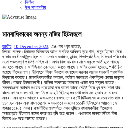
ভিডিও
উপ-সম্পাদকীয়
মানবাধিকারের অনন্য নজির ছিটমহলে
জাতীয়
,
10 December 2023
,
256 বার পড়া হয়েছে,
নিউজ ডেস্ক : ছিটমহল বিনিময়ের আগে নাগরিক অধিকার দূরে থাক, মানুষ হিসেবে বেঁচে
থাকার স্বাধীনতাটুকুও ছিল না। সেখানে মসজিদ, মন্দির, শিক্ষাপ্রতিষ্ঠান, চিকিৎসা পরিষেবার
মতো গুরুত্বপূর্ণ প্রতিষ্ঠান ছিল না। এখন নিজ মা-বাবার নামে স্কুলে ভর্তি হতে পারছে।
বড় হতে পারছে। জমিজিরাত কেনাবেচা করতে পারছে। জমির রেকর্ড হয়েছে, প্রতিষ্ঠিত
হয়েছে নিজের নাম। ছিটমহলে শিক্ষা বিকাশে বাংলাদেশ সরকার অনেক সরকারি প্রাথমিক
বিদ্যালয় করেছে। মানবাধিকারকর্মীরা বলছেন, বর্তমান সরকারের ঐকান্তিক চেষ্টায় মানুষের
জীবন পেয়েছে ছিটমহলবাসী। হাসিনা সরকারের আমলেই এইটা করা সম্ভব হয়েছে।
সমস্যাগুলো সমাধান হওয়ার পরে তারা কত ভালো আছে সেইটা নিয়ে খুব কম শোনা যায়।
বাংলাদেশ ও ভারত দুই দেশ মিলে ১৬২টি ছিটমহলের মোট জমি ২৪ হাজার ২৭০.৮৩
একর। এর মধ্যে ভারতের অভ্যন্তরে বাংলাদেশের ৫১টি ছিটমহলের আয়তন সাত হাজার
১১০.২০ একর এবং বাংলাদেশের অভ্যন্তরে ভারতের ১১১টি ছিটমহলের আয়তন ১৭
হাজার ১৫৮.৫ একর। রাজনীতির মারপ্যাঁচে এসব ভূমিতে বসবাসকারীরা নিজেদের
অজান্তেই ছিটমহল নামের কারাগারে বন্দি হয়ে পড়েন। এখানকার মানবগোষ্ঠীকে বিনা
বিচারে ৬৮ বছর কাটাতে হয়েছে।