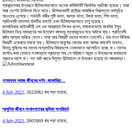
ছিটমহলে কমিউনিটি ক্লিনিক:
স্বাস্থ্যসেবার উন্নয়নে ছিটমহলগুলোতে অনেক কমিউনিটি ক্লিনিক প্রতিষ্ঠা হয়েছে। তারা
সারা দেশেই চিকিৎসা নিতে পারে। ছিটমহলবাসী রাষ্ট্রের সামাজিক নিরাপত্তা কর্মসূচির
আওতায় এসেছে। গর্ভবতী নারীর পুষ্টি ভাতা, বয়স্ক ভাতা, বিধবা ভাতা, শিশু ভাতা,
প্রতিবন্ধী ভাতাসহ যাবতীয় ভাতাই এখন ছিটমহলগুলোতে চালু হয়েছে।
মানবাধিকার আইনজীবী এস এম আব্রাহাম লিংকন বলেন, সমাধানযোগ্য মানবিক ইস্যু
ছিটমহল নিয়ে সমাধানের সব উদ্যোগ বঙ্গবন্ধু হত্যাকান্ডের পরে আটকে যায়। প্রতিবেশী
রাষ্ট্র আগ্রহ হারিয়ে ফেলে। তারা আর বিষয়টি তাদের সংসদে তোলেনি। যার ফলে বিনিময়
বিষয়টি একেবারে থমকে যায়। ছিটমহলে মানুষের বেদনার কথা আমরা কমবেশি অবগত,
কিন্তু মুক্তির পর তাদের অগ্রগতির বিষয়গুলো তেমনভাবে আলোচিত হচ্ছে না। তাদের
কস্টের কথা যেভাবে গণমাধ্যমে প্রাধান্য পায় সে পরিমাণে আনন্দ ও উন্নয়নের কথাগুলো
প্রচারে আসে না। গত আট বছরে বিলুপ্ত ছিটমহলে যে উন্নয়ন হয়েছে তা নজরকাড়া।
গণমাধ্যম সমাজ জীবনের দর্পন -জাকারিয়া…
4 July 2021
,
2622082 বার পড়া হয়েছে,
আধুনিক জীবনে সংবাদপত্রের ভূমিকা অপরিহার্য
4 July 2021
,
2605969 বার পড়া হয়েছে,