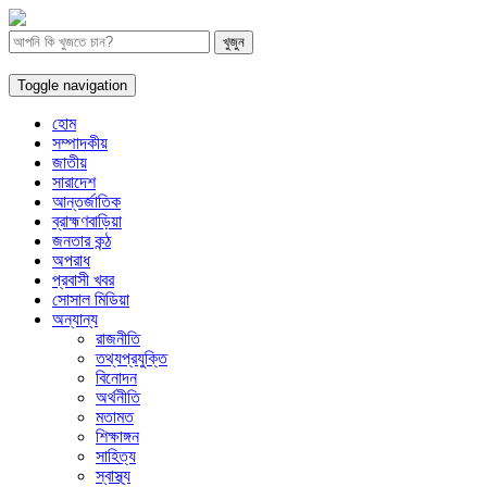
Toggle navigation
হোম
সম্পাদকীয়
জাতীয়
সারাদেশ
আন্তর্জাতিক
ব্রাহ্মণবাড়িয়া
জনতার কন্ঠ
অপরাধ
প্রবাসী খবর
সোসাল মিডিয়া
অন্যান্য
রাজনীতি
তথ্যপ্রযুক্তি
বিনোদন
অর্থনীতি
মতামত
শিক্ষাঙ্গন
সাহিত্য
স্বাস্থ্য