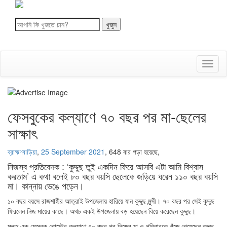
Toggl
naviga
ফেসবুকের কল্যাণে ৭০ বছর পর মা-ছেলের
সাক্ষাৎ
ব্রাহ্মণবাড়িয়া
,
25 September 2021
,
648 বার পড়া হয়েছে,
নিজস্ব প্রতিবেদক : ‘কুদ্দুছ তুই একদিন ফিরে আসবি এটা আমি বিশ্বাস
করতাম’ এ কথা বলেই ৮০ বছর বয়সি ছেলেকে জড়িয়ে ধরেন ১১০ বছর বয়সি
মা। কান্নায় ভেঙে পড়েন।
১০ বছর বয়সে রাজশাহীর আত্রাই উপজেলায় হারিয়ে যান কুদ্দুছ মুন্সী। ৭০ বছর পর সেই কুদ্দুছ
ফিরলেন নিজ মায়ের কাছে। অথচ একই উপজেলায় বড় হয়েছেন বিয়ে করেছেন কুদ্দুছ।
মূলত এক ফেসবুক পোস্টের কল্যাণে ৭০ বছর পর নিজের মা ও পরিবারকে খুঁজে পেয়েছেন কুদ্দুছ