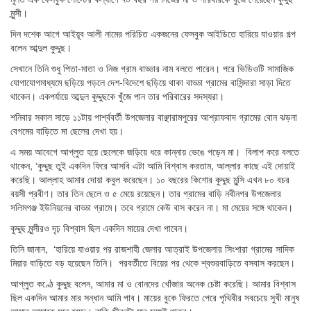
মুন্সী।
দিন দশেক আগে আইয়ূব আলী নামের পরিচিত একজনের ফেসবুক আইডিতে হারিয়ে যাওয়ার গল্প
বলেন আব্দুল কুদ্দুছ।
সেখানে তিনি শুধু পিতা-মাতা ও নিজ গ্রাম বাড্ডার নাম বলতে পারেন। পরে ভিডিওটি সামাজিক
যোগাযোগমাধ্যমে ছড়িয়ে পড়লে দেশ-বিদেশে ছড়িয়ে থাকা বাড্ডা গ্রামের বাসিন্দারা সাড়া দিতে
থাকেন। একপর্যায়ে আব্দুল কুদ্দুছকে খুঁজে পান তার পরিবারের সদস্যরা।
শনিবার সকাল সাড়ে ১১টায় পার্শ্ববর্তী উপজেলার বাঞ্ছারামপুরের আশ্রাফবাদ গ্রামের বোন ঝড়না
বেগমের বাড়িতে মা ছেলের দেখা হয়।
এ সময় আবেগে আপ্লুত হয়ে ছেলেকে জড়িয়ে ধরে কান্নায় ভেঙে পড়েন মা। বিলাপ করে বলতে
থাকেন, ‘কুদ্দুছ তুই একদিন ফিরে আসবি এটা আমি বিশ্বাস করতাম, আল্লার কাছে এই দোয়াই
করেছি। আল্লাহ আমার দোয়া কবুল করেছেন। ১০ বছরের কিশোর কুদ্দুছ মুন্সি এখন ৮০ বচর
বয়সী প্রবীণ। তার তিন ছেলে ও ৫ মেয়ে রয়েছেন। তার গ্রামের বাড়ি নবীনগর উপজেলার
সলিমগঞ্জ ইউনিয়নের বাড্ডা গ্রামে। তবে গ্রামে কেউ বাস করেন না। মা মেয়ের সঙ্গে থাকেন।
কুদ্দুছ মুন্সীরও দৃঢ় বিশ্বাস ছিল একদিন মায়ের দেখা পাবেন।
তিনি জানান, ‘হারিয়ে যাওয়ার পর রাজশাহী জেলার আত্রাই উপজেলার সিংশারা গ্রামের সাদিক
মিয়ার বাড়িতে বড় হয়েছেন তিনি। পরবর্তীতে বিয়ের পর থেকে শ্বশুরবাড়িতে বসবাস করছেন।
আপ্লুত কণ্ঠে কুদ্দুছ বলেন, আমার মা ও বোনদের খোঁজার অনেক চেষ্টা করেছি। আমার বিশ্বাস
ছিল একদিন আমার মার সন্ধান আমি পাব। মায়ের বুকে ফিরতে পেরে পৃথিবীর সবচেয়ে সুখী মানুষ