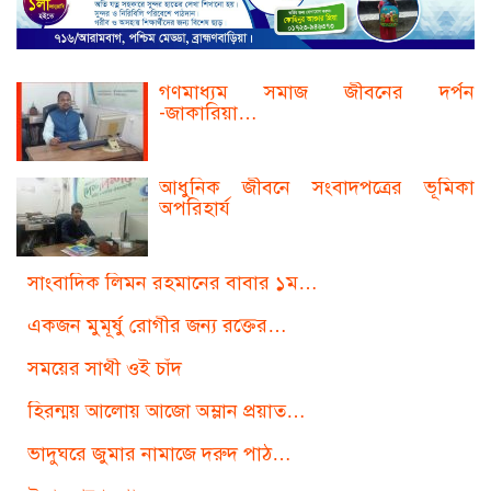
গণমাধ্যম সমাজ জীবনের দর্পন
-জাকারিয়া…
আধুনিক জীবনে সংবাদপত্রের ভূমিকা
অপরিহার্য
সাংবাদিক লিমন রহমানের বাবার ১ম…
একজন মুমূর্ষু রোগীর জন্য রক্তের…
সময়ের সাথী ওই চাঁদ
হিরন্ময় আলোয় আজো অম্লান প্রয়াত…
ভাদুঘরে জুমার নামাজে দরুদ পাঠ…