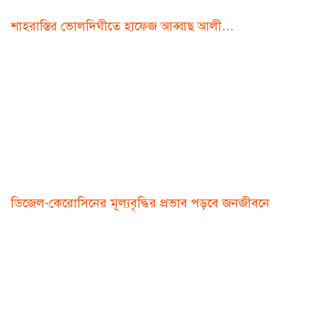
শাহরাস্তির ভোলদিঘীতে হাফেজ আব্বাছ আলী…
ডিজেল-কেরোসিনের মূল্যবৃদ্ধির প্রভাব পড়বে জনজীবনে