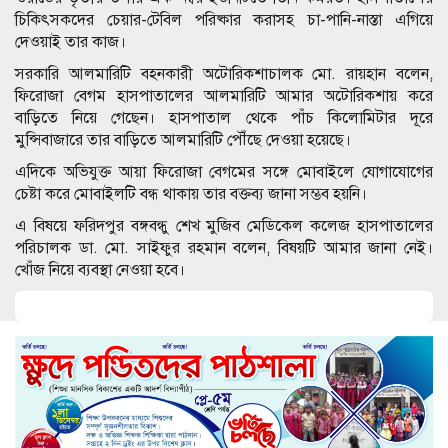
চিকিৎসকদের চেয়ার-টেবিল পরিষ্কার করাসহ চা-পানি-নাস্তা এগিয়ে
দেওয়াই তার কাজ।
সরকারি আলমারিটি বহনকারী অটোরিকশাচালক মো. রায়হান বলেন,
ফিরোজা বেগম হাসপাতালের আলমারিটি আমার অটোরিকশায় করে
বাড়িতে নিয়ে গেছেন। হাসপাতাল থেকে পাঁচ কিলোমিটার দূরে
মুন্সিবাজারে তার বাড়িতে আলমারিটি পৌঁছে দেওয়া হয়েছে।
এদিকে অভিযুক্ত আয়া ফিরোজা বেগমের সঙ্গে মোবাইলে যোগাযোগের
চেষ্টা করে মোবাইলটি বন্ধ থাকায় তার বক্তব্য জানা সম্ভব হয়নি।
এ বিষয়ে ফরিদপুর বঙ্গবন্ধু শেখ মুজিব মেডিকেল কলেজ হাসপাতালের
পরিচালক ডা. মো. সাইফুর রহমান বলেন, বিষয়টি আমার জানা নেই।
খোঁজ নিয়ে ব্যবস্থা নেওয়া হবে।