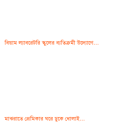
বিয়াম ল্যাবরেটরি স্কুলের ব্যতিক্রমী উদ্যোগে…
মাঝরাতে প্রেমিকার ঘরে ঢুকে ধোলাই…