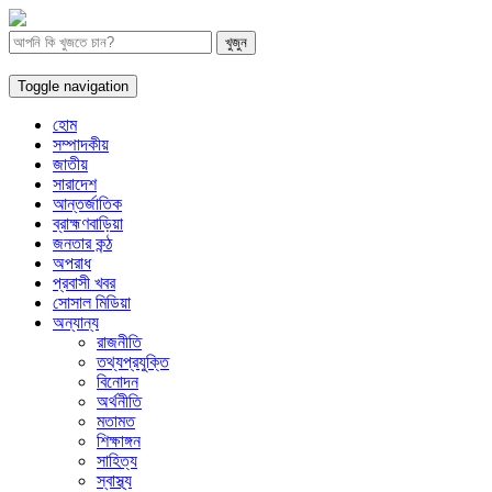
Toggle navigation
হোম
সম্পাদকীয়
জাতীয়
সারাদেশ
আন্তর্জাতিক
ব্রাহ্মণবাড়িয়া
জনতার কন্ঠ
অপরাধ
প্রবাসী খবর
সোসাল মিডিয়া
অন্যান্য
রাজনীতি
তথ্যপ্রযুক্তি
বিনোদন
অর্থনীতি
মতামত
শিক্ষাঙ্গন
সাহিত্য
স্বাস্থ্য