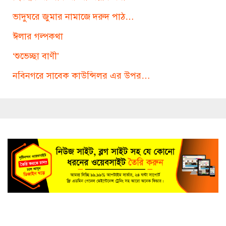
ভাদুঘরে জুমার নামাজে দরুদ পাঠ…
ঈলার গল্পকথা
‘শুভেচ্ছা বাণী’
নবিনগরে সাবেক কাউন্সিলর এর উপর…