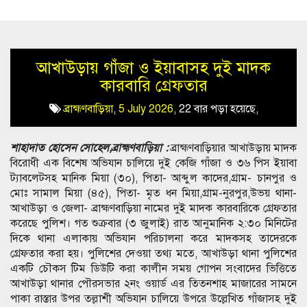
আখাউড়ায় গাঁজা ও ইয়াবাসহ দুই মাদক
কারবারি গ্রেফতার
ব্রাহ্মণবাড়িয়া
,
5 July 2026
,
22 বার পড়া হয়েছে,
শাহাদাত হোসেন সোহেল,ব্রাহ্মণবাড়িয়া :
ব্রাহ্মণবাড়িয়ার আখাউড়ায় মাদক
বিরোধী এক বিশেষ অভিযান চালিয়ে দুই কেজি গাঁজা ও ৩৬ পিস ইয়াবা
ট্যাবলেটসহ মানিক মিয়া (৩০), পিতা- আব্দুল কাদের,গ্রাম- চানপুর ও
মোঃ সামাল মিয়া (৪৫), পিতা- মৃত ধন মিয়া,গ্রাম-নুরপুর,উভয় থানা-
আখাউড়া ও জেলা- ব্রাহ্মণবাড়িয়া নামের দুই মাদক কারবারিকে গ্রেফতার
করেছে পুলিশ। গত শুক্রবার (৩ জুলাই) রাত আনুমানিক ২:৩০ মিনিটের
দিকে থানা এলাকায় অভিযান পরিচালনা করে মাদকসহ তাদেরকে
গ্রেফতার করা হয়। পুলিশের দেওয়া তথ্য মতে, আখাউড়া থানা পুলিশের
একটি চৌকস টিম ডিউটি করা কালীন সময় গোপন সংবাদের ভিত্তিতে
আখাউড়া থানার পৌরসভার ২নং ওয়ার্ড এর তিতনশাহ মাজারের সামনে
পাকা রাস্তার উপর তল্লাশী অভিযান চালিয়ে উপরে উল্লেখিত গাঁজাসহ দুই