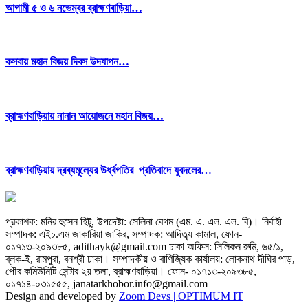
আগামী ৫ ও ৬ নভেম্বর ব্রাহ্মণবাড়িয়া…
কসবায় মহান বিজয় দিবস উদযাপন…
ব্রাহ্মণবাড়িয়ায় নানান আয়োজনে মহান বিজয়…
ব্রাহ্মণবাড়িয়ায় দ্রব্যমূল্যের উর্ধ্বগতির প্রতিবাদে যুবদলের…
প্রকাশক: মনির হুসেন হিটু,
উপদেষ্টা: সেলিনা বেগম (এম. এ. এল. এল. বি)
।
নির্বাহী
সম্পাদক: এইচ.এম জাকারিয়া জাকির,
সম্পাদক: আদিত্ব্য কামাল,
ফোন-
০১৭১৩-২০৯৩৮৫, adithayk@gmail.com
ঢাকা অফিস: সিলিকন রুমি, ৬৫/১,
ব্লক-ই, রামপুরা, বনশ্রী ঢাকা। সম্পাদকীয় ও বাণিজ্যিক কার্যালয়: লোকনাথ দীঘির পাড়,
পৌর কমিউনিটি সেন্টার ২য় তলা, ব্রাহ্মণবাড়িয়া।
ফোন- ০১৭১৩-২০৯৩৮৫,
০১৭১৪-০৩১৫৫৫, janatarkhobor.info@gmail.com
Design and developed by
Zoom Devs |
OPTIMUM IT