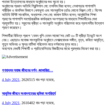
পতাকা উত্তোলনের মাধ্যমে অনুষ্ঠানের শুভ সূচনা হয়।
অনুষ্ঠানের প্রধান অতিথি প্রিন্সিপাল মো: তসলিম মিয়া বলেন; লেখাপড়ার পাশাপাশি
শারীরিক ও মানসিক বিকাশে খেলাধুলা এবং সাংস্কৃতিক চর্চার কোনো বিকল্প নেই। বিশেষ
অতিথি বিশিষ্ট সাংবাদিক, অধ্যাপক শেখ মো: কামাল উদ্দিন বলেন; আনুষ্ঠানিক শিক্ষা
গ্রহণের পাশাপাশি সহপাঠক্রমিক কার্যক্রমে অংশগ্রহণের মাধ্যমে শিক্ষার্থীদের মেধা
প্রস্ফুটিত হয়। স্কুলের ক্রীড়া ও সাংস্কৃতি অনুষ্ঠান পরিচালনা করে প্রশংসনীয় উদ্যোগ
গ্রহণ করেছেন।
শিক্ষার্থীরা বিভিন্ন গ্রুপে ‘যেমন খুশি তেমন সাজো’সহ মোট ৩০ টি ক্রীড়া ইভেন্টে অংশ
নেয়। এছাড়াও মনোজ্ঞ সাংস্কৃতিক অনুষ্ঠানে দেশাত্মবোধক সঙ্গীত, নৃত্য, কবিতা আবৃত্তি,
পুতুল অভিনয় ও ক্ষুদ্র নাটিকা পরিবেশন করে দর্শকদের মুগ্ধ করে।
অবশেষে মেধাবী শিক্ষার্থী ও প্রতিযোগিতায় বিজয়ীদের মাঝে পুরস্কার বিতরণ করা হয়।
গণমাধ্যম সমাজ জীবনের দর্পন -জাকারিয়া…
4 July 2021
,
2626515 বার পড়া হয়েছে,
আধুনিক জীবনে সংবাদপত্রের ভূমিকা অপরিহার্য
4 July 2021
,
2610402 বার পড়া হয়েছে,