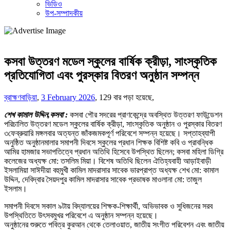
ভিডিও
উপ-সম্পাদকীয়
কসবা উত্তরণ মডেল স্কুলের বার্ষিক ক্রীড়া, সাংস্কৃতিক
প্রতিযোগিতা এবং পুরস্কার বিতরণ অনুষ্ঠান সম্পন্ন
ব্রাহ্মণবাড়িয়া
,
3 February 2026
,
129 বার পড়া হয়েছে,
শেখ কামাল উদ্দিন,কসবা :
কসবা পৌর সদরের প্রাণকেন্দ্রে অবস্থিত উত্তরণ ফাউন্ডেশন
পরিচালিত উত্তরণ মডেল স্কুলের বার্ষিক ক্রীড়া, সাংস্কৃতিক অনুষ্ঠান ও পুরস্কার বিতরণ
৩ফেব্রুয়ারি মঙ্গলবার অত্যন্ত জাঁকজমকপূর্ণ পরিবেশে সম্পন্ন হয়েছে। সপ্তাহব্যাপী
অনুষ্ঠিত অনুষ্ঠানমালার সমাপনী দিবসে স্কুলের প্রধান শিক্ষক বিশিষ্ট কবি ও প্রাবন্ধিক
আমির হামজার সভাপতিত্বে প্রধান অতিথি হিসেবে উপস্থিত ছিলেন; কসবা মহিলা ডিগ্রি
কলেজের অধ্যক্ষ মো: তসলিম মিয়া। বিশেষ অতিথি ছিলেন ঐতিহ্যবাহী আড়াইবাড়ী
ইসলামিয়া সাঈদীয়া বহুমুখী কামিল মাদরাসার সাবেক ভারপ্রাপ্ত অধ্যক্ষ শেখ মো: কামাল
উদ্দিন, দেবিদ্বার সৈয়দপুর কামিল মাদরাসার সাবেক প্রভাষক মাওলানা মো: তাজুল
ইসলাম।
সমাপনী দিবসে সকাল ৯টায় বিদ্যালয়ের শিক্ষক-শিক্ষার্থী, অভিভাবক ও সুধিজনের সরব
উপস্থিতিতে উৎসবমুখর পরিবেশে এ অনুষ্ঠান সম্পন্ন হয়েছে।
অনুষ্ঠানের শুরুতে পবিত্র কুরআন থেকে তেলাওয়াত, জাতীয় সংগীত পরিবেশন এবং জাতীয়