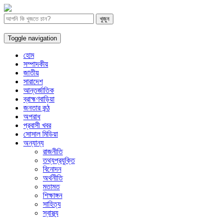
Toggle navigation
হোম
সম্পাদকীয়
জাতীয়
সারাদেশ
আন্তর্জাতিক
ব্রাহ্মণবাড়িয়া
জনতার কন্ঠ
অপরাধ
প্রবাসী খবর
সোসাল মিডিয়া
অন্যান্য
রাজনীতি
তথ্যপ্রযুক্তি
বিনোদন
অর্থনীতি
মতামত
শিক্ষাঙ্গন
সাহিত্য
স্বাস্থ্য