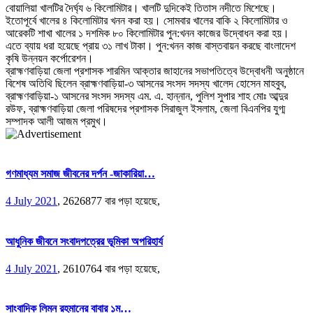
বোয়ালিয়া খালটির দৈর্ঘ্য ৬ কিলোমিটার। খালটি দুদিকেই তিতাস নদীতে মিশেছে।
ইতোপূর্বে খালের ৪ কিলোমিটার খনন করা হয়। সোমবার খালের বাকি ২ কিলোমিটার ও
আরেকটি শাখা খালের ১ দশমিক ৮০ কিলোমিটার পুন:খনন কাজের উদ্বোধন করা হয়।
এতে ব্যায় ধরা হয়েছে প্রায় ৩১ লাখ টাকা। পুন:খনন কাজ বাস্তবায়ন করছে বাংলাদেশ
কৃষি উন্নয়ন কর্পোরেশন।
ব্রাহ্মণবাড়িয়া জেলা প্রশাসক শারমিন আক্তার জাহানের সভাপতিত্বে উদ্বোধনী অনুষ্ঠানে
বিশেষ অতিথি ছিলেন ব্রাহ্মণবাড়িয়া-৩ আসনের সংসদ সদস্য খালেদ হোসেন মাহবুব,
ব্রাহ্মণবাড়িয়া-১ আসনের সংসদ সদস্য এম. এ. হান্নান, পুলিশ সুপার শাহ মোঃ আব্দুর
রউফ, ব্রাহ্মণবাড়িয়া জেলা পরিষদের প্রশাসক সিরাজুল ইসলাম, জেলা বিএনপির যুগ্ম
সম্পাদক আলী আজম প্রমুখ।
গণমাধ্যম সমাজ জীবনের দর্পন -জাকারিয়া…
4 July 2021
,
2626877 বার পড়া হয়েছে,
আধুনিক জীবনে সংবাদপত্রের ভূমিকা অপরিহার্য
4 July 2021
,
2610764 বার পড়া হয়েছে,
সাংবাদিক লিমন রহমানের বাবার ১ম…