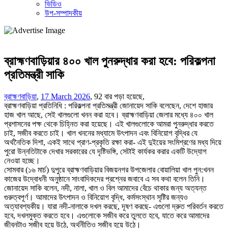
ভিডিও
উপ-সম্পাদকীয়
ব্রাহ্মণবাড়িয়ার ৪০০ খাল পুনরুদ্ধার করা হবে: পরিকল্পনা
প্রতিমন্ত্রী সাকি
ব্রাহ্মণবাড়িয়া
,
17 March 2026
,
92 বার পড়া হয়েছে,
ব্রাহ্মণবাড়িয়া প্রতিনিধি : পরিকল্পনা প্রতিমন্ত্রী জোনায়েদ সাকি বলেছেন, দেশে হাজার
হাজ খাল আছে, সেই খালগুলো খনন করা হবে। ব্রাহ্মণবাড়িয়া জেলার মধ্যে ৪০০ খাল
প্রশাসনের পক্ষ থেকে চিহ্নিত করা হয়েছে। এই খালগুলোকে আমরা পুনরুদ্ধার করতে
চাই, সজীব করতে চাই। খাল খননের মধ্যামে উৎপাদন এবং বিনিয়োগ বৃদ্ধির যে
অর্থনৈতিক দিশা, একই সাথে প্রাণ-প্রকৃতি রক্ষা করা- এই দুইয়ের সংমিশ্রণের মধ্য দিয়ে
পুরো উন্নতিটাকে দেখার সরকারের যে দৃষ্টিভঙ্গি, সেটাই কার্যকর করার একটি উদ্যোগ
নেওয়া হচ্ছে।
সোমবার (১৬ মার্চ) দুপুরে ব্রাহ্মণবাড়িয়ার বিজয়নগর উপজেলার বোয়ালিয়া খাল পুন:খনন
কাজের উদ্বোধনী অনুষ্ঠানে সাংবাদিকদের প্রশ্নের জবাবে এ সব কথা বলেন তিনি।
জোনায়েদ সাকি বলেন, নদী, নালা, খাল ও বিল আমাদের বেঁচে থাকার জন্য অত্যন্ত
গুরুত্বপূর্ণ। আমাদের উৎপাদন ও বিনিয়োগ বৃদ্ধি, কর্মসংস্থান সৃষ্টির জন্যও
অত্যাবশ্যকীয়। যারা নদী-নালাকে দখল করছে, দূষণ করছে- এগুলো দ্রুত পরিবর্তন করতে
হবে, দখলমুক্ত করতে হবে। এগুলোকে সজীব করে তুলতে হবে, যাতে করে আমাদের
জীবনটাও সজীব হয়ে উঠে, অর্থনীতিও সজীব হয়ে উঠে।