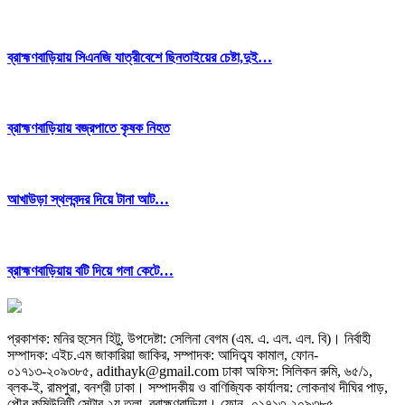
ব্রাহ্মণবাড়িয়ায় সিএনজি যাত্রীবেশে ছিনতাইয়ের চেষ্টা,দুই…
ব্রাহ্মণবাড়িয়ায় বজ্রপাতে কৃষক নিহত
আখাউড়া স্থলবন্দর দিয়ে টানা আট…
ব্রাহ্মণবাড়িয়ায় বটি দিয়ে গলা কেটে…
প্রকাশক: মনির হুসেন হিটু,
উপদেষ্টা: সেলিনা বেগম (এম. এ. এল. এল. বি)
।
নির্বাহী
সম্পাদক: এইচ.এম জাকারিয়া জাকির,
সম্পাদক: আদিত্ব্য কামাল,
ফোন-
০১৭১৩-২০৯৩৮৫, adithayk@gmail.com
ঢাকা অফিস: সিলিকন রুমি, ৬৫/১,
ব্লক-ই, রামপুরা, বনশ্রী ঢাকা। সম্পাদকীয় ও বাণিজ্যিক কার্যালয়: লোকনাথ দীঘির পাড়,
পৌর কমিউনিটি সেন্টার ২য় তলা, ব্রাহ্মণবাড়িয়া।
ফোন- ০১৭১৩-২০৯৩৮৫,