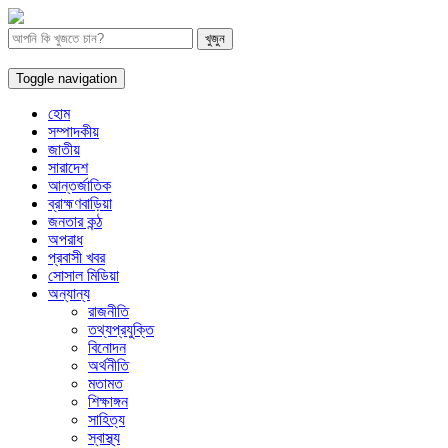
Toggle navigation
হোম
সম্পাদকীয়
জাতীয়
সারাদেশ
আন্তর্জাতিক
ব্রাহ্মণবাড়িয়া
জনতার কন্ঠ
অপরাধ
প্রবাসী খবর
সোসাল মিডিয়া
অন্যান্য
রাজনীতি
তথ্যপ্রযুক্তি
বিনোদন
অর্থনীতি
মতামত
শিক্ষাঙ্গন
সাহিত্য
স্বাস্থ্য