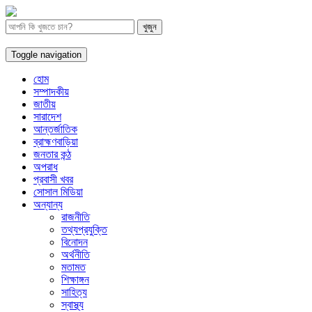
Toggle navigation
হোম
সম্পাদকীয়
জাতীয়
সারাদেশ
আন্তর্জাতিক
ব্রাহ্মণবাড়িয়া
জনতার কন্ঠ
অপরাধ
প্রবাসী খবর
সোসাল মিডিয়া
অন্যান্য
রাজনীতি
তথ্যপ্রযুক্তি
বিনোদন
অর্থনীতি
মতামত
শিক্ষাঙ্গন
সাহিত্য
স্বাস্থ্য