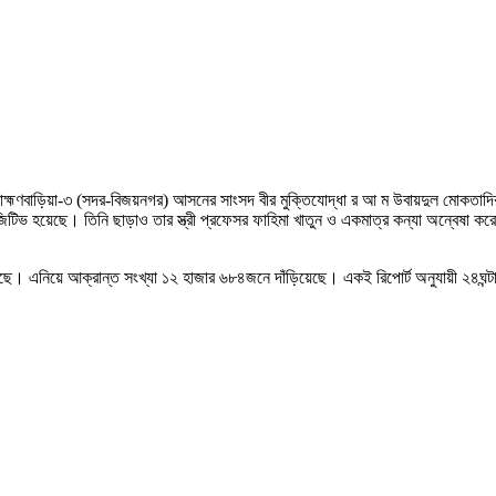
, ব্রাহ্মণবাড়িয়া-৩ (সদর-বিজয়নগর) আসনের সাংসদ বীর মুক্তিযোদ্ধা র আ ম উবায়দুল মোকতাদ
 পজিটিভ হয়েছে। তিনি ছাড়াও তার স্ত্রী প্রফেসর ফাহিমা খাতুন ও একমাত্র কন্যা অন্বেষা ক
েছে। এনিয়ে আক্রান্ত সংখ্যা ১২ হাজার ৬৮৪জনে দাঁড়িয়েছে। একই রিপোর্ট অনুযায়ী ২৪ঘন্