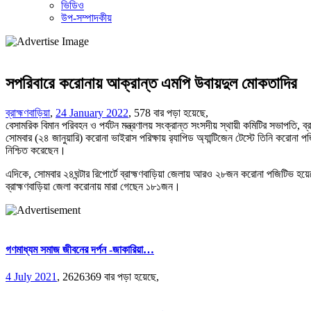
ভিডিও
উপ-সম্পাদকীয়
সপরিবারে করোনায় আক্রান্ত এমপি উবায়দুল মোকতাদির
ব্রাহ্মণবাড়িয়া
,
24 January 2022
,
578 বার পড়া হয়েছে,
বেসামরিক বিমান পরিবহন ও পর্যটন মন্ত্রণালয় সংক্রান্ত সংসদীয় স্থায়ী কমিটির সভাপতি
সোমবার (২৪ জানুয়ারি) করোনা ভাইরাস পরিক্ষায় র‍্যাপিড অ্যান্টিজেন টেস্টে তিনি করোনা
নিশ্চিত করেছেন।
এদিকে, সোমবার ২৪ঘন্টার রিপোর্টে ব্রাহ্মণবাড়িয়া জেলায় আরও ২৮জন করোনা পজিটিভ হয়
ব্রাহ্মণবাড়িয়া জেলা করোনায় মারা গেছেন ১৮১জন।
গণমাধ্যম সমাজ জীবনের দর্পন -জাকারিয়া…
4 July 2021
,
2626369 বার পড়া হয়েছে,