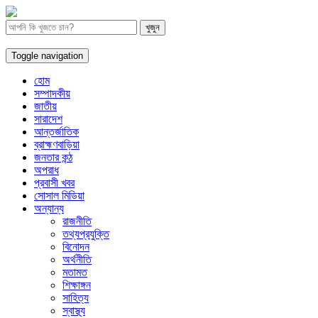
Toggle navigation
হোম
সম্পাদকীয়
জাতীয়
সারাদেশ
আন্তর্জাতিক
ব্রাহ্মণবাড়িয়া
জনতার কন্ঠ
অপরাধ
প্রবাসী খবর
সোসাল মিডিয়া
অন্যান্য
রাজনীতি
তথ্যপ্রযুক্তি
বিনোদন
অর্থনীতি
মতামত
শিক্ষাঙ্গন
সাহিত্য
স্বাস্থ্য