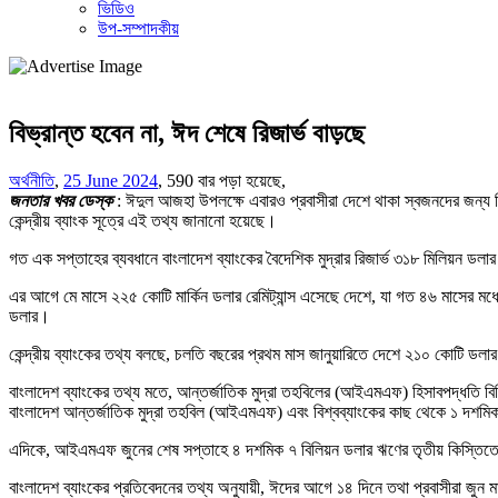
ভিডিও
উপ-সম্পাদকীয়
বিভ্রান্ত হবেন না, ঈদ শেষে রিজার্ভ বাড়ছে
অর্থনীতি
,
25 June 2024
,
590 বার পড়া হয়েছে,
জনতার খবর ডেস্ক
: ঈদুল আজহা উপলক্ষে এবারও প্রবাসীরা দেশে থাকা স্বজনদের জন্য বিপ
কেন্দ্রীয় ব্যাংক সূত্রে এই তথ্য জানানো হয়েছে।
গত এক সপ্তাহের ব্যবধানে বাংলাদেশ ব্যাংকের বৈদেশিক মুদ্রার রিজার্ভ ৩১৮ মিলিয়ন ডলার
এর আগে মে মাসে ২২৫ কোটি মার্কিন ডলার রেমিট্যান্স এসেছে দেশে, যা গত ৪৬ মাসের মধ্য
ডলার।
কেন্দ্রীয় ব্যাংকের তথ্য বলছে, চলতি বছরের প্রথম মাস জানুয়ারিতে দেশে ২১০ কোটি ডল
বাংলাদেশ ব্যাংকের তথ্য মতে, আন্তর্জাতিক মুদ্রা তহবিলের (আইএমএফ) হিসাবপদ্ধতি ব
বাংলাদেশ আন্তর্জাতিক মুদ্রা তহবিল (আইএমএফ) এবং বিশ্বব্যাংকের কাছ থেকে ১ দশমি
এদিকে, আইএমএফ জুনের শেষ সপ্তাহে ৪ দশমিক ৭ বিলিয়ন ডলার ঋণের তৃতীয় কিস্তিতে ১
বাংলাদেশ ব্যাংকের প্রতিবেদনের তথ্য অনুযায়ী, ঈদের আগে ১৪ দিনে তথা প্রবাসীরা জুন ম