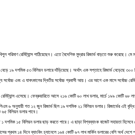
ুল পরিমাণ রেমিট্যান্স পাঠিয়েছেন। এতে বৈদেশিক মুদ্রার রিজার্ভ বাড়তে শুরু করেছে। মে 
 বেড়ে ১৯ দশমিক ৫৩ বিলিয়ন ডলারে দাঁড়িয়েছে। অর্থাৎ এক সপ্তাহে রিজার্ভ বেড়েছে ৩০০
ে সর্বোচ্চ এবং এ যাবৎকালের দ্বিতীয় সর্বোচ্চ প্রবাসী আয়। এর আগে এক মাসে সর্বোচ্চ রে
ার রেমিট্যান্স এসেছে। ফেব্রুয়ারিতে আসে ২১৬ কো‌টি ৬০ লাখ ডলার, মার্চে ১৯৯ কোটি ৬৮
িপিএম ৬ অনুযায়ী গত ১২ জুন রিজার্ভ ছিল ১৯ দশমিক ২১ বিলিয়ন ডলার। রিজার্ভের এই ব
ক ৬৫ বিলিয়ন ডলার পাবে।
 দশমিক ১৫ বিলিয়ন ডলার ছাড় করতে পারে। এ ছাড়া বিশ্বব্যাংক বাজেট সহায়তা হিসেবে ৫
াসের প্রথম ১৪ দিনে ব্যাংকিং চ্যানেলে ১৬৪ কোটি ৬৭ লাখ মার্কিন ডলারের বেশি অর্থ দেশে 