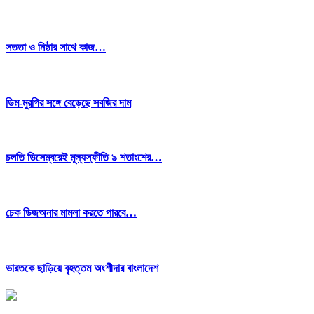
সততা ও নিষ্ঠার সাথে কাজ…
ডিম-মুরগির সঙ্গে বেড়েছে সবজির দাম
চলতি ডিসেম্বরেই মূল্যস্ফীতি ৯ শতাংশের…
চেক ডিজঅনার মামলা করতে পারবে…
ভারতকে ছাড়িয়ে বৃহত্তম অংশীদার বাংলাদেশ