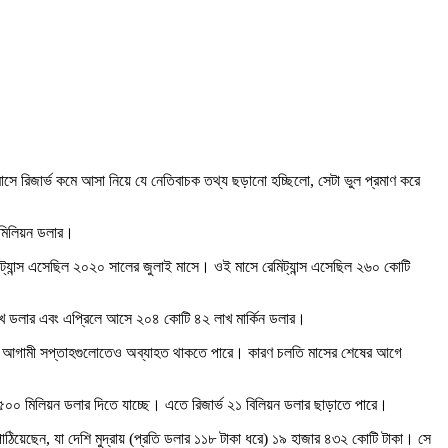
মাসে রিজার্ভ কমে আসা নিয়ে যে নেতিবাচক তথ্য ছড়ানো হচ্ছিলো, সেটা ভুল প্রমাণ করে
 মিলিয়ন ডলার।
মিট্যান্স এসেছিল ২০২০ সালের জুলাই মাসে। ওই মাসে রেমিট্যান্স এসেছিল ২৬০ কোটি
 লাখ ডলার এবং এপ্রিলে আসে ২০৪ কোটি ৪২ লাখ মার্কিন ডলার।
ৃদ্ধি আগামী সপ্তাহগুলোতেও অব্যাহত থাকতে পারে। কারণ চলতি মাসের শেষের আগে
০০ মিলিয়ন ডলার দিতে যাচ্ছে। এতে রিজার্ভ ২১ বিলিয়ন ডলার ছাড়াতে পারে।
পাঠিয়েছেন, যা দেশি মুদ্রায় (প্র‌তি ডলার ১১৮ টাকা ধরে) ১৯ হাজার ৪৩২ কোটি টাকা। সে