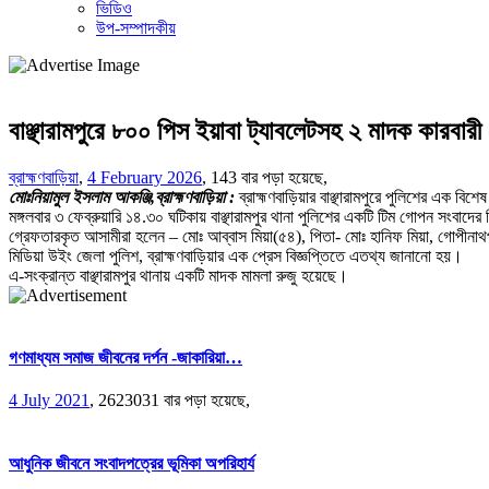
ভিডিও
উপ-সম্পাদকীয়
বাঞ্ছারামপুরে ৮০০ পিস ইয়াবা ট্যাবলেটসহ ২ মাদক কারবারী
ব্রাহ্মণবাড়িয়া
,
4 February 2026
,
143 বার পড়া হয়েছে,
মোঃনিয়ামুল ইসলাম আকঞ্জি,ব্রাহ্মণবাড়িয়া :
ব্রাহ্মণবাড়িয়ার বাঞ্ছারামপুরে পুলিশের এক 
মঙ্গলবার ৩ ফেব্রুয়ারি ১৪.৩০ ঘটিকায় বাঞ্ছারামপুর থানা পুলিশের একটি টিম গোপন সংবা
গ্রেফতারকৃত আসামীরা হলেন – মোঃ আব্বাস মিয়া(৫৪), পিতা- মোঃ হানিফ মিয়া, গোপীনাথপুর,
মিডিয়া উইং জেলা পুলিশ, ব্রাহ্মণবাড়িয়ার এক প্রেস বিজ্ঞপ্তিতে এতথ্য জানানো হয়।
এ-সংক্রান্ত বাঞ্ছারামপুর থানায় একটি মাদক মামলা রুজু হয়েছে।
গণমাধ্যম সমাজ জীবনের দর্পন -জাকারিয়া…
4 July 2021
,
2623031 বার পড়া হয়েছে,
আধুনিক জীবনে সংবাদপত্রের ভূমিকা অপরিহার্য