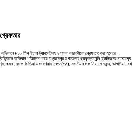
 গ্রেফতার
বিশেষ অভিযানে ৮০০ পিস ইয়াবা ট্যাবলেটসহ ২ মাদক কারবারীকে গ্রেফতার করা হয়েছে।
দের ভিত্তিতে অভিযান পরিচালনা করে বাঞ্ছারামপুর উপজেলার ছয়ফুল্লাকান্দি ইউনিয়নের ফতে
 কসবা, ব্রাহ্মণবাড়িয়া এবং পেয়ারা বেগম(৫০), স্বামী- রফিক মিয়া, মনিঅন্দ, আখাউড়া, ব্র