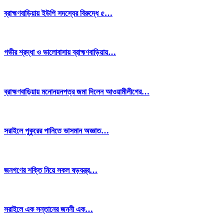
ব্রাহ্মণবাড়িয়ায় ইউপি সদস্যের বিরুদ্ধে ৫…
গভীর শ্রদ্ধা ও ভালোবাসায় ব্রাহ্মণবাড়িয়ায়…
ব্রাহ্মণবাড়িয়ায় মনোনয়নপত্র জমা দিলেন আওয়ামীলীগের…
সরাইলে পুকুরের পানিতে ভাসমান অজ্ঞাত…
জনগণের শক্তি নিয়ে সকল ষড়যন্ত্র…
সরাইলে এক সন্তানের জননী এক…