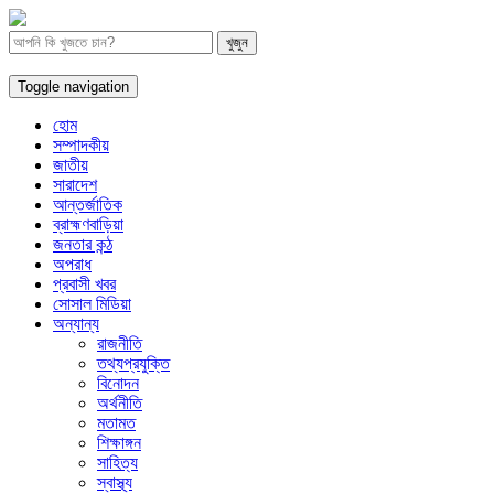
Toggle navigation
হোম
সম্পাদকীয়
জাতীয়
সারাদেশ
আন্তর্জাতিক
ব্রাহ্মণবাড়িয়া
জনতার কন্ঠ
অপরাধ
প্রবাসী খবর
সোসাল মিডিয়া
অন্যান্য
রাজনীতি
তথ্যপ্রযুক্তি
বিনোদন
অর্থনীতি
মতামত
শিক্ষাঙ্গন
সাহিত্য
স্বাস্থ্য