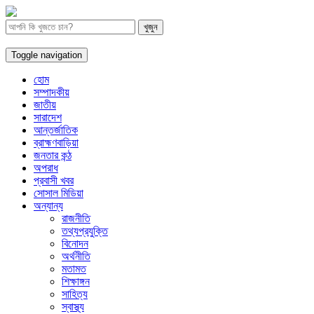
Toggle navigation
হোম
সম্পাদকীয়
জাতীয়
সারাদেশ
আন্তর্জাতিক
ব্রাহ্মণবাড়িয়া
জনতার কন্ঠ
অপরাধ
প্রবাসী খবর
সোসাল মিডিয়া
অন্যান্য
রাজনীতি
তথ্যপ্রযুক্তি
বিনোদন
অর্থনীতি
মতামত
শিক্ষাঙ্গন
সাহিত্য
স্বাস্থ্য