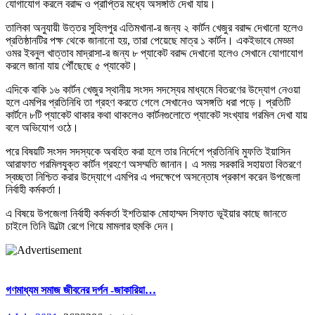
যোগাযোগ করলে বরাদ্দ ও প্রাপ্তির মধ্যে অসঙ্গতি দেখা যায়।
তালিকা অনুযায়ী উত্তর সুহিলপুর এতিমখানা-র জন্য ২ কার্টন খেজুর বরাদ্দ দেখানো হলেও
প্রতিষ্ঠানটির পক্ষ থেকে জানানো হয়, তারা পেয়েছে মাত্র ১ কার্টন। একইভাবে মেড্ডা
ওমর ইবনুল খাত্তাব মাদ্রাসা-র জন্য ৮ প্যাকেট বরাদ্দ দেখানো হলেও সেখানে যোগাযোগ
করলে জানা যায় পৌঁছেছে ৫ প্যাকেট।
এদিকে বাকি ১৬ কার্টন খেজুর স্থানীয় সংসদ সদস্যের মাধ্যমে বিতরণের উদ্যোগ নেওয়া
হলে এমপির প্রতিনিধি তা গ্রহণ করতে গেলে সেখানেও অসঙ্গতি ধরা পড়ে। প্রতিটি
কার্টনে ৮টি প্যাকেট থাকার কথা থাকলেও কার্টনগুলোতে প্যাকেট সংখ্যায় গরমিল দেখা যায়
বলে অভিযোগ ওঠে।
পরে বিষয়টি সংসদ সদস্যকে অবহিত করা হলে তার নির্দেশে প্রতিনিধি মুফতি ইয়াসিন
আরাফাত গরমিলযুক্ত কার্টন গ্রহণে অসম্মতি জানান। এ সময় সরকারি সহায়তা বিতরণে
স্বচ্ছতা নিশ্চিত করার উদ্যোগে এমপির এ পদক্ষেপে অসন্তোষ প্রকাশ করেন উপজেলা
নির্বাহী কর্মকর্তা।
এ বিষয়ে উপজেলা নির্বাহী কর্মকর্তা ইশতিয়াক মোহাম্মদ সিফাত ভূইয়ার কাছে জানতে
চাইলে তিনি উল্টো রেগে গিয়ে মামলার হুমকি দেন।
গণমাধ্যম সমাজ জীবনের দর্পন -জাকারিয়া…