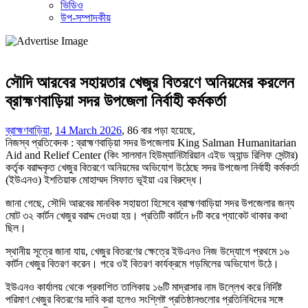
ভিডিও
উপ-সম্পাদকীয়
সৌদি আরবের সহায়তার খেজুর বিতরণে অনিয়মের করলেন
ব্রাহ্মণবাড়িয়া সদর উপজেলা নির্বাহী কর্মকর্তা
ব্রাহ্মণবাড়িয়া
,
14 March 2026
,
86 বার পড়া হয়েছে,
নিজস্ব প্রতিবেদক : ব্রাহ্মণবাড়িয়া সদর উপজেলায় King Salman Humanitarian
Aid and Relief Center (কিং সালমান হিউম্যানিটারিয়ান এইড অ্যান্ড রিলিফ সেন্টার)
কর্তৃক বরাদ্দকৃত খেজুর বিতরণে অনিয়মের অভিযোগ উঠেছে সদর উপজেলা নির্বাহী কর্মকর্তা
(ইউএনও) ইশতিয়াক মোহাম্মদ সিফাত ভূইয়া এর বিরুদ্ধে।
জানা গেছে, সৌদি আরবের মানবিক সহায়তা হিসেবে ব্রাহ্মণবাড়িয়া সদর উপজেলার জন্য
মোট ৩২ কার্টন খেজুর বরাদ্দ দেওয়া হয়। প্রতিটি কার্টনে ৮টি করে প্যাকেট থাকার কথা
ছিল।
স্থানীয় সূত্রে জানা যায়, খেজুর বিতরণের ক্ষেত্রে ইউএনও নিজ উদ্যোগে প্রথমে ১৬
কার্টন খেজুর বিতরণ করেন। পরে ওই বিতরণ কার্যক্রমে গড়মিলের অভিযোগ উঠে।
ইউএনও কার্যালয় থেকে প্রকাশিত তালিকায় ১৬টি মাদ্রাসার নাম উল্লেখ করে নির্দিষ্ট
পরিমাণ খেজুর বিতরণের দাবি করা হলেও সংশ্লিষ্ট প্রতিষ্ঠানগুলোর প্রতিনিধিদের সঙ্গে