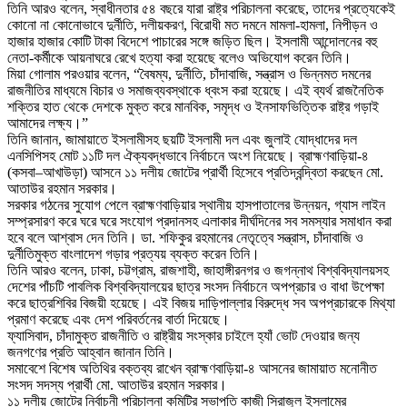
তিনি আরও বলেন, স্বাধীনতার ৫৪ বছরে যারা রাষ্ট্র পরিচালনা করেছে, তাদের প্রত্যেকেই
কোনো না কোনোভাবে দুর্নীতি, দলীয়করণ, বিরোধী মত দমনে মামলা-হামলা, নিপীড়ন ও
হাজার হাজার কোটি টাকা বিদেশে পাচারের সঙ্গে জড়িত ছিল। ইসলামী আন্দোলনের বহু
নেতা-কর্মীকে আয়নাঘরে রেখে হত্যা করা হয়েছে বলেও অভিযোগ করেন তিনি।
মিয়া গোলাম পরওয়ার বলেন, “বৈষম্য, দুর্নীতি, চাঁদাবাজি, সন্ত্রাস ও ভিন্নমত দমনের
রাজনীতির মাধ্যমে বিচার ও সমাজব্যবস্থাকে ধ্বংস করা হয়েছে। এই ব্যর্থ রাজনৈতিক
শক্তির হাত থেকে দেশকে মুক্ত করে মানবিক, সমৃদ্ধ ও ইনসাফভিত্তিক রাষ্ট্র গড়াই
আমাদের লক্ষ্য।”
তিনি জানান, জামায়াতে ইসলামীসহ ছয়টি ইসলামী দল এবং জুলাই যোদ্ধাদের দল
এনসিপিসহ মোট ১১টি দল ঐক্যবদ্ধভাবে নির্বাচনে অংশ নিয়েছে। ব্রাহ্মণবাড়িয়া-৪
(কসবা–আখাউড়া) আসনে ১১ দলীয় জোটের প্রার্থী হিসেবে প্রতিদ্বন্দ্বিতা করছেন মো.
আতাউর রহমান সরকার।
সরকার গঠনের সুযোগ পেলে ব্রাহ্মণবাড়িয়ার স্থানীয় হাসপাতালের উন্নয়ন, গ্যাস লাইন
সম্প্রসারণ করে ঘরে ঘরে সংযোগ প্রদানসহ এলাকার দীর্ঘদিনের সব সমস্যার সমাধান করা
হবে বলে আশ্বাস দেন তিনি। ডা. শফিকুর রহমানের নেতৃত্বে সন্ত্রাস, চাঁদাবাজি ও
দুর্নীতিমুক্ত বাংলাদেশ গড়ার প্রত্যয় ব্যক্ত করেন তিনি।
তিনি আরও বলেন, ঢাকা, চট্টগ্রাম, রাজশাহী, জাহাঙ্গীরনগর ও জগন্নাথ বিশ্ববিদ্যালয়সহ
দেশের পাঁচটি পাবলিক বিশ্ববিদ্যালয়ের ছাত্র সংসদ নির্বাচনে অপপ্রচার ও বাধা উপেক্ষা
করে ছাত্রশিবির বিজয়ী হয়েছে। এই বিজয় দাড়িপাল্লার বিরুদ্ধে সব অপপ্রচারকে মিথ্যা
প্রমাণ করেছে এবং দেশ পরিবর্তনের বার্তা দিয়েছে।
ফ্যাসিবাদ, চাঁদামুক্ত রাজনীতি ও রাষ্ট্রীয় সংস্কার চাইলে হ্যাঁ ভোট দেওয়ার জন্য
জনগণের প্রতি আহ্বান জানান তিনি।
সমাবেশে বিশেষ অতিথির বক্তব্য রাখেন ব্রাহ্মণবাড়িয়া-৪ আসনের জামায়াত মনোনীত
সংসদ সদস্য প্রার্থী মো. আতাউর রহমান সরকার।
১১ দলীয় জোটের নির্বাচনী পরিচালনা কমিটির সভাপতি কাজী সিরাজুল ইসলামের