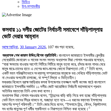
ভিডিও
উপ-সম্পাদকীয়
কসবায় ১১ দলীয় জোটের নির্বাচনী সমাবেশে দাঁড়িপাল্লায়
ভোট দেয়ার আহ্বান
ব্রাহ্মণবাড়িয়া
,
30 January 2026
,
107 বার পড়া হয়েছে,
অধ্যাপক শেখ কামাল উদ্দিন,বিশেষ প্রতিনিধি :
বাংলাদেশ জামায়াতে ইসলামীর কেন্দ্রীয়
সেক্রেটারি জেনারেল ও সাবেক সংসদ সদস্য অধ্যাপক মিয়া গোলাম পরওয়ার বলেছেন,
“যারা ক্ষমতায় যাওয়ার আগেই পিটিয়ে পিটিয়ে মানুষ হত্যা করে, চাঁদার জন্য পাথর মেরে
মানুষ মারে-তাদের হাতে এ দেশের জান-মালের কোনো নিরাপত্তা নেই।” তিনি বলেন,
একটি মহল পরিকল্পিতভাবে সংখ্যালঘু সম্প্রদায়ের মানুষকে ভয় দেখিয়ে দাঁড়িপাল্লায় ভোট
না দেওয়ার অপচেষ্টা চালাচ্ছে, যা সম্পূর্ণ মিথ্যা ও ভিত্তিহীন।
শুক্রবার বিকেলে ব্রাহ্মণবাড়িয়ার কসবা উপজেলার তফজ্জল আলী কলেজ মাঠে বাংলাদেশ
জামায়াতে ইসলামীর সমর্থিত ১১ দলীয় জোট আয়োজিত নির্বাচনী মহাসমাবেশে প্রধান
অতিথির বক্তব্যে তিনি এসব কথা বলেন।
অধ্যাপক মিয়া গোলাম পরওয়ার বলেন, “হিন্দুদের বাড়ি বাড়ি গিয়ে বলা হচ্ছে দাঁড়িপাল্লায়
ভোট দিলে তাদের সিঁদুর থাকবে না, ঘরছাড়া হতে হবে—এ ধরনের বক্তব্য ইসলামের
আদর্শের সম্পূর্ণ পরিপন্থী।” তিনি জোর দিয়ে বলেন, “ইসলামে হিন্দু, বৌদ্ধ, খ্রিস্টানসহ
সব ধর্মের মানুষের পূর্ণ ধর্মীয় স্বাধীনতা ও নিরাপত্তা নিশ্চিত করা হয়েছে।”