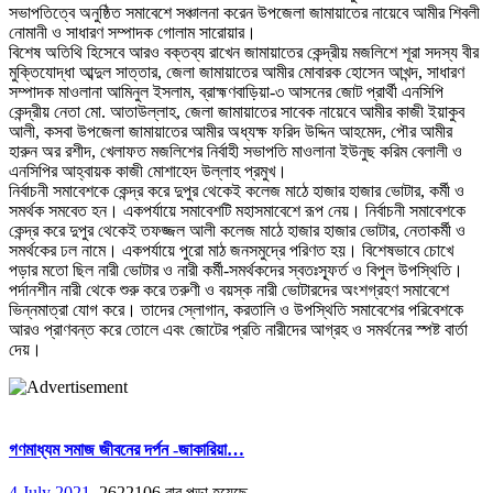
সভাপতিত্বে অনুষ্ঠিত সমাবেশে সঞ্চালনা করেন উপজেলা জামায়াতের নায়েবে আমীর শিবলী
নোমানী ও সাধারণ সম্পাদক গোলাম সারোয়ার।
বিশেষ অতিথি হিসেবে আরও বক্তব্য রাখেন জামায়াতের কেন্দ্রীয় মজলিশে শূরা সদস্য বীর
মুক্তিযোদ্ধা আব্দুল সাত্তার, জেলা জামায়াতের আমীর মোবারক হোসেন আখন্দ, সাধারণ
সম্পাদক মাওলানা আমিনুল ইসলাম, ব্রাহ্মণবাড়িয়া-৩ আসনের জোট প্রার্থী এনসিপি
কেন্দ্রীয় নেতা মো. আতাউল্লাহ, জেলা জামায়াতের সাবেক নায়েবে আমীর কাজী ইয়াকুব
আলী, কসবা উপজেলা জামায়াতের আমীর অধ্যক্ষ ফরিদ উদ্দিন আহমেদ, পৌর আমীর
হারুন অর রশীদ, খেলাফত মজলিশের নির্বাহী সভাপতি মাওলানা ইউনুছ করিম বেলালী ও
এনসিপির আহ্বায়ক কাজী মোশাহেদ উল্লাহ প্রমুখ।
নির্বাচনী সমাবেশকে কেন্দ্র করে দুপুর থেকেই কলেজ মাঠে হাজার হাজার ভোটার, কর্মী ও
সমর্থক সমবেত হন। একপর্যায়ে সমাবেশটি মহাসমাবেশে রূপ নেয়। নির্বাচনী সমাবেশকে
কেন্দ্র করে দুপুর থেকেই তফজ্জল আলী কলেজ মাঠে হাজার হাজার ভোটার, নেতাকর্মী ও
সমর্থকের ঢল নামে। একপর্যায়ে পুরো মাঠ জনসমুদ্রে পরিণত হয়। বিশেষভাবে চোখে
পড়ার মতো ছিল নারী ভোটার ও নারী কর্মী-সমর্থকদের স্বতঃস্ফূর্ত ও বিপুল উপস্থিতি।
পর্দানশীন নারী থেকে শুরু করে তরুণী ও বয়স্ক নারী ভোটারদের অংশগ্রহণ সমাবেশে
ভিন্নমাত্রা যোগ করে। তাদের স্লোগান, করতালি ও উপস্থিতি সমাবেশের পরিবেশকে
আরও প্রাণবন্ত করে তোলে এবং জোটের প্রতি নারীদের আগ্রহ ও সমর্থনের স্পষ্ট বার্তা
দেয়।
গণমাধ্যম সমাজ জীবনের দর্পন -জাকারিয়া…
4 July 2021
,
2622106 বার পড়া হয়েছে,