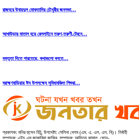
রাজঘরে উবায়দুল মোকতাদির চৌধুরীর জনসভা…
আখাউড়ায় মাতাল হয়ে রেললাইনে তরুণ-তরুণী,ট্রেনে…
বক্তৃতা দিতে পারতেছে, কথাগুলো বলতে…
ব্রাহ্মণবাড়িয়ায় ঈদ উপলক্ষ্যে সুবিধাবঞ্চিত শিশুরা…
প্রকাশক: মনির হুসেন হিটু,
উপদেষ্টা: সেলিনা বেগম (এম. এ. এল. এল. বি)
।
নির্বাহী
সম্পাদক: এইচ.এম জাকারিয়া জাকির,
সম্পাদক: আদিত্ব্য কামাল,
ফোন-