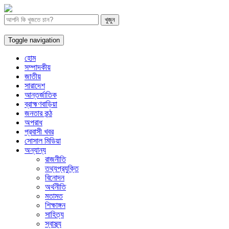
Toggle navigation
হোম
সম্পাদকীয়
জাতীয়
সারাদেশ
আন্তর্জাতিক
ব্রাহ্মণবাড়িয়া
জনতার কন্ঠ
অপরাধ
প্রবাসী খবর
সোসাল মিডিয়া
অন্যান্য
রাজনীতি
তথ্যপ্রযুক্তি
বিনোদন
অর্থনীতি
মতামত
শিক্ষাঙ্গন
সাহিত্য
স্বাস্থ্য