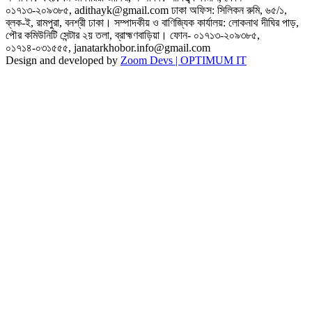
০১৭১৩-২০৯৩৮৫, adithayk@gmail.com
ঢাকা অফিস: সিলিকন রুমি, ৬৫/১,
ব্লক-ই, রামপুরা, বনশ্রী ঢাকা। সম্পাদকীয় ও বাণিজ্যিক কার্যালয়: লোকনাথ দীঘির পাড়,
পৌর কমিউনিটি সেন্টার ২য় তলা, ব্রাহ্মণবাড়িয়া।
ফোন- ০১৭১৩-২০৯৩৮৫,
০১৭১৪-০৩১৫৫৫, janatarkhobor.info@gmail.com
Design and developed by
Zoom Devs |
OPTIMUM IT