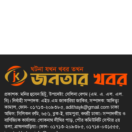
প্রকাশক: মনির হুসেন হিটু,
উপদেষ্টা: সেলিনা বেগম (এম. এ. এল. এল.
বি)
।
নির্বাহী সম্পাদক: এইচ.এম জাকারিয়া জাকির,
সম্পাদক: আদিত্ব্য
কামাল,
ফোন- ০১৭১৩-২০৯৩৮৫, adithayk@gmail.com
ঢাকা
অফিস: সিলিকন রুমি, ৬৫/১, ব্লক-ই, রামপুরা, বনশ্রী ঢাকা। সম্পাদকীয় ও
বাণিজ্যিক কার্যালয়: লোকনাথ দীঘির পাড়, পৌর কমিউনিটি সেন্টার ২য়
তলা, ব্রাহ্মণবাড়িয়া।
ফোন- ০১৭১৩-২০৯৩৮৫, ০১৭১৪-০৩১৫৫৫,