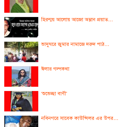
হিরন্ময় আলোয় আজো অম্লান প্রয়াত…
ভাদুঘরে জুমার নামাজে দরুদ পাঠ…
ঈলার গল্পকথা
‘শুভেচ্ছা বাণী’
নবিনগরে সাবেক কাউন্সিলর এর উপর…