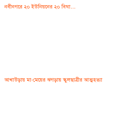
নবীনগরে ২০ ইউনিয়নের ২০ বিঘা…
আখাউড়ায় মা-মেয়ের ঝগড়ায় স্কুলছাত্রীর আত্মহত্যা