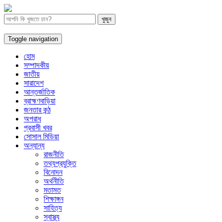
Toggle navigation
হোম
সম্পাদকীয়
জাতীয়
সারাদেশ
আন্তর্জাতিক
ব্রাহ্মণবাড়িয়া
জনতার কন্ঠ
অপরাধ
প্রবাসী খবর
সোসাল মিডিয়া
অন্যান্য
রাজনীতি
তথ্যপ্রযুক্তি
বিনোদন
অর্থনীতি
মতামত
শিক্ষাঙ্গন
সাহিত্য
স্বাস্থ্য