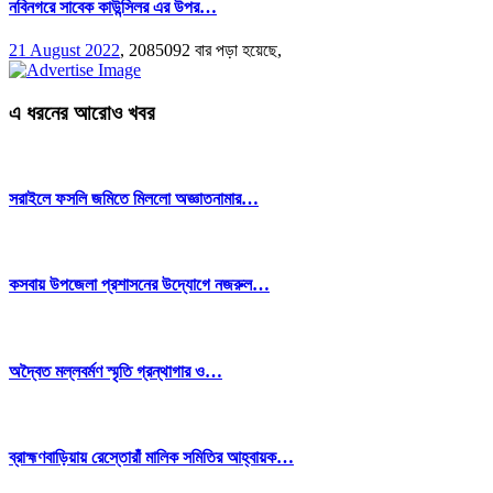
নবিনগরে সাবেক কাউন্সিলর এর উপর…
21 August 2022
,
2085092 বার পড়া হয়েছে,
এ ধরনের আরোও খবর
সরাইলে ফসলি জমিতে মিললো অজ্ঞাতনামার…
কসবায় উপজেলা প্রশাসনের উদ্যোগে নজরুল…
অদ্বৈত মল্লবর্মণ স্মৃতি গ্রন্থাগার ও…
ব্রাহ্মণবাড়িয়ায় রেস্তোরাঁ মালিক সমিতির আহ্বায়ক…