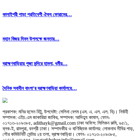
কালাইশ্রী পাড়া প্রতিবেশী ঐক্য ফোরামের…
মহান বিজয় দিবস উপলক্ষে জনতার…
ব্রাহ্মণবাড়িয়ায় পূজা মন্দিরে হামলা, ধর্মীয়…
দৈনিক স্বাধীন বাংলা’র ব্রাহ্মণবাড়িয়া কার্যালয়ে…
প্রকাশক: মনির হুসেন হিটু,
উপদেষ্টা: সেলিনা বেগম (এম. এ. এল. এল. বি)
।
নির্বাহী
সম্পাদক: এইচ.এম জাকারিয়া জাকির,
সম্পাদক: আদিত্ব্য কামাল,
ফোন-
০১৭১৩-২০৯৩৮৫, adithayk@gmail.com
ঢাকা অফিস: সিলিকন রুমি, ৬৫/১,
ব্লক-ই, রামপুরা, বনশ্রী ঢাকা। সম্পাদকীয় ও বাণিজ্যিক কার্যালয়: লোকনাথ দীঘির পাড়,
পৌর কমিউনিটি সেন্টার ২য় তলা, ব্রাহ্মণবাড়িয়া।
ফোন- ০১৭১৩-২০৯৩৮৫,
০১৭১৪-০৩১৫৫৫, janatarkhobor.info@gmail.com