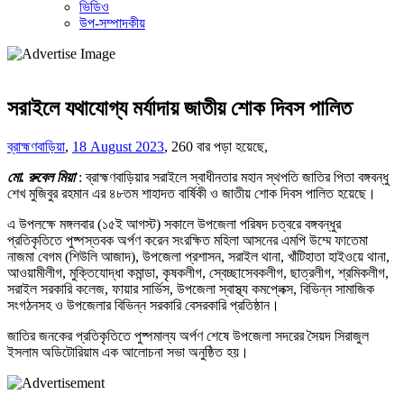
ভিডিও
উপ-সম্পাদকীয়
সরাইলে যথাযোগ্য মর্যাদায় জাতীয় শোক দিবস পালিত
ব্রাহ্মণবাড়িয়া
,
18 August 2023
,
260 বার পড়া হয়েছে,
মো. রুবেল মিয়া
: ব্রাহ্মণবাড়িয়ার সরাইলে স্বাধীনতার মহান স্থপতি জাতির পিতা বঙ্গবন্ধু
শেখ মুজিবুর রহমান এর ৪৮তম শাহাদত বার্ষিকী ও জাতীয় শোক দিবস পালিত হয়েছে।
এ উপলক্ষে মঙ্গলবার (১৫ই আগস্ট) সকালে উপজেলা পরিষদ চত্বরে বঙ্গবন্ধুর
প্রতিকৃতিতে পুষ্পস্তবক অর্পণ করেন সংরক্ষিত মহিলা আসনের এমপি উম্মে ফাতেমা
নাজমা বেগম (শিউলি আজাদ), উপজেলা প্রশাসন, সরাইল থানা, খাঁটিহাতা হাইওয়ে থানা,
আওয়ামীলীগ, মুক্তিযোদ্ধা কমান্ডা, কৃষকলীগ, স্বেচ্ছাসেবকলীগ, ছাত্রলীগ, শ্রমিকলীগ,
সরাইল সরকারি কলেজ, ফায়ার সার্ভিস, উপজেলা স্বাস্থ্য কমপ্লেক্স, বিভিন্ন সামাজিক
সংগঠনসহ ও উপজেলার বিভিন্ন সরকারি বেসরকারি প্রতিষ্ঠান।
জাতির জনকের প্রতিকৃতিতে পুষ্পমাল্য অর্পণ শেষে উপজেলা সদরের সৈয়দ সিরাজুল
ইসলাম অডিটোরিয়াম এক আলোচনা সভা অনুষ্ঠিত হয়।