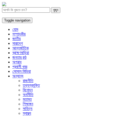
Toggle navigation
হোম
সম্পাদকীয়
জাতীয়
সারাদেশ
আন্তর্জাতিক
ব্রাহ্মণবাড়িয়া
জনতার কন্ঠ
অপরাধ
প্রবাসী খবর
সোসাল মিডিয়া
অন্যান্য
রাজনীতি
তথ্যপ্রযুক্তি
বিনোদন
অর্থনীতি
মতামত
শিক্ষাঙ্গন
সাহিত্য
স্বাস্থ্য