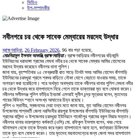
ভিডিও
উপ-সম্পাদকীয়
নবীনগরে চর থেকে সাবেক মেম্বারের মরদেহ উদ্ধার
ব্রাহ্মণবাড়িয়া
,
26 February 2026
,
96 বার পড়া হয়েছে,
মোঃনিয়ামুল ইসলাম আকঞ্জি,ব্রাহ্মণবাড়িয়া :
ব্রাহ্মণবাড়িয়ার নবীনগরের বড়িকান্দি
ইউনিয়নের ধরাভাঙ্গা গ্রামের মেঘনা নদীর চর থেকে সাবেক মেম্বার আমির হোসেনের
মরদেহ উদ্বার করেছেন নবীনগর থানা পুলিশ।
জানা যায়, বৃহস্পতিবার ২৫ ফেব্রুয়ারী রাত সাড়ে তিনটা সময় আমির হোসেন বাঁশগাড়ি
ইউনিয়নের চরমধুয়া গ্রামে শ্বশুর বাড়িতে নৌকা যোগে বেড়াতে যাওয়ার সময়, তাকে
অপহরণ করা হয়েছিলো। পরে অর্ধমৃত অবস্থায় তাকে নবীনগর থানার পুলিশ মেঘনা নদীর
চর থেকে উদ্ধার করে হাসপাতালে নিয়ে গেলে তাকে ডাক্তাররা মৃত বলে ঘোষনা করেন।
নবীনগর সলীমগঞ্জ পুলিশ ফাঁড়ির ইনচার্জ এসআই সুনীল চন্দ্র সূত্রধর বলেন, মৃতদেহর
গায়ের বিভিন্ন স্হানে অসংখ্য আঘাতের চিহ্ন রয়েছে।
পুলিশ ও স্থানীয়, স্বজনদের দেয়া তথ্য মতে জানা যায়, মৃত আমির হোসেন নবীনগর
উপজেলার পাশ্ববর্তী জেলা নরসিংদীর রায়পুরা উপজেলার বাঁশগাড়ি ইউনিয়নের বাঁশগাড়ি
গ্রামের বাসিন্দা ও উপজেলার চরমধুয়া ইউনিয়নে গাজৌপুর গ্রামের বকুল মিয়ার সন্তান।
নবীনগর থানার ভারপ্রাপ্ত কর্মকর্তা (ওসি) মো. রফিকুল ইসলাম বলেন, খবর পেয়ে
ঘটনাস্থল থেকে তাকে উদ্ধার করে দ্রুত হাসপাতালে আনা হলে, কর্তব্যরত চিকিৎসক
তাকে মৃত বলে ঘোষণা করেন। তার মৃতদেহ ময়নাতদন্তের জন্য জেলা সদর হাসপাতাল