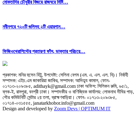
মোকতাদির চৌধুরীর বিজয়ে রাজঘরে মিষ্টি…
নবীনগরে ৭২০টি গুলিসহ ২টি এয়ারগান…
ফিজিওথেরাপিস্টের প্রতারণা ফাঁস, ডাক্তার পরিচয়ে…
প্রকাশক: মনির হুসেন হিটু,
উপদেষ্টা: সেলিনা বেগম (এম. এ. এল. এল. বি)
।
নির্বাহী
সম্পাদক: এইচ.এম জাকারিয়া জাকির,
সম্পাদক: আদিত্ব্য কামাল,
ফোন-
০১৭১৩-২০৯৩৮৫, adithayk@gmail.com
ঢাকা অফিস: সিলিকন রুমি, ৬৫/১,
ব্লক-ই, রামপুরা, বনশ্রী ঢাকা। সম্পাদকীয় ও বাণিজ্যিক কার্যালয়: লোকনাথ দীঘির পাড়,
পৌর কমিউনিটি সেন্টার ২য় তলা, ব্রাহ্মণবাড়িয়া।
ফোন- ০১৭১৩-২০৯৩৮৫,
০১৭১৪-০৩১৫৫৫, janatarkhobor.info@gmail.com
Design and developed by
Zoom Devs |
OPTIMUM IT