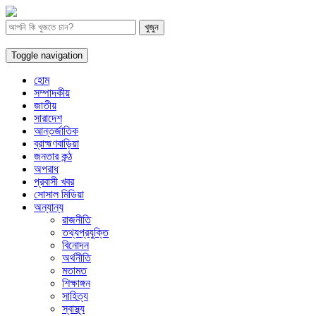
Toggle navigation
হোম
সম্পাদকীয়
জাতীয়
সারাদেশ
আন্তর্জাতিক
ব্রাহ্মণবাড়িয়া
জনতার কন্ঠ
অপরাধ
প্রবাসী খবর
সোসাল মিডিয়া
অন্যান্য
রাজনীতি
তথ্যপ্রযুক্তি
বিনোদন
অর্থনীতি
মতামত
শিক্ষাঙ্গন
সাহিত্য
স্বাস্থ্য