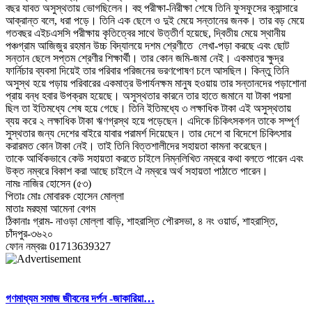
বছর যাবত অসুস্থতায় ভোগছিলেন। বহু পরীক্ষা-নিরীক্ষা শেষে তিনি ফুসফুসের ক্যান্সারে
আক্রান্ত বলে, ধরা পড়ে। তিনি এক ছেলে ও দুই মেয়ে সন্তানের জনক। তার বড় মেয়ে
গতবছর এইচএসসি পরীক্ষায় কৃতিত্বের সাথে উত্তীর্ণ হয়েছে, দ্বিতীয় মেয়ে স্থানীয়
পঞ্চগ্রাম আজিজুর রহমান উচ্চ বিদ্যালয়ে দশম শ্রেণীতে লেখা-পড়া করছে এবং ছোট
সন্তান ছেলে সপ্তম শ্রেণীর শিক্ষার্থী। তার কোন জমি-জমা নেই। একমাত্র ক্ষুদ্র
ফার্নিচার ব্যবসা দিয়েই তার পরিবার পরিজনের ভরণপোষণ চলে আসছিল। কিন্তু তিনি
অসুস্থ হয়ে পড়ায় পরিবারের একমাত্র উপার্যনক্ষম মানুষ হওয়ায় তার সন্তানদের পড়াশোনা
প্রায় বন্ধ হবার উপক্রম হয়েছে। অসুস্থতার কারনে তার হাতে জমানে যা টাকা পয়সা
ছিল তা ইতিমধ্যে শেষ হয়ে গেছে। তিনি ইতিমধ্যে ৩ লক্ষাধিক টাকা এই অসুস্থতায়
ব্যয় করে ২ লক্ষাধিক টাকা ঋণগ্রস্থ হয়ে পড়েছেন। এদিকে চিকিৎসকগন তাকে সম্পূর্ণ
সুস্থতার জন্য দেশের বাইরে যাবার পরামর্শ দিয়েছেন। তার দেশে বা বিদেশে চিকিৎসার
করারমত কোন টাকা নেই। তাই তিনি বিত্তশালীদের সহায়তা কামনা করেছেন।
তাকে আর্থিকভাবে কেউ সহায়তা করতে চাইলে নিম্নলিখিত নম্বরে কথা বলতে পারেন এবং
উক্ত নম্বরে বিকাশ করা আছে চাইলে ঐ নম্বরে অর্থ সহায়তা পাঠাতে পারেন।
নামঃ নাজির হোসেন (৫৩)
পিতাঃ মোঃ মোবারক হোসেন মোল্লা
মাতাঃ মরহুমা আমেনা বেগম
ঠিকানাঃ গ্রাম- নাওড়া মোল্লা বাড়ি, শাহরাস্তি পৌরসভা, ৪ নং ওয়ার্ড, শাহরাস্তি,
চাঁদপুর-৩৬২০
ফোন নম্বরঃ 01713639327
গণমাধ্যম সমাজ জীবনের দর্পন -জাকারিয়া…