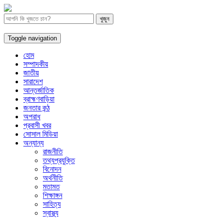
Toggle navigation
হোম
সম্পাদকীয়
জাতীয়
সারাদেশ
আন্তর্জাতিক
ব্রাহ্মণবাড়িয়া
জনতার কন্ঠ
অপরাধ
প্রবাসী খবর
সোসাল মিডিয়া
অন্যান্য
রাজনীতি
তথ্যপ্রযুক্তি
বিনোদন
অর্থনীতি
মতামত
শিক্ষাঙ্গন
সাহিত্য
স্বাস্থ্য