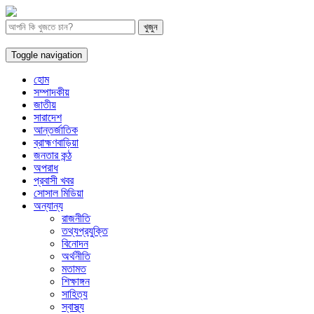
Toggle navigation
হোম
সম্পাদকীয়
জাতীয়
সারাদেশ
আন্তর্জাতিক
ব্রাহ্মণবাড়িয়া
জনতার কন্ঠ
অপরাধ
প্রবাসী খবর
সোসাল মিডিয়া
অন্যান্য
রাজনীতি
তথ্যপ্রযুক্তি
বিনোদন
অর্থনীতি
মতামত
শিক্ষাঙ্গন
সাহিত্য
স্বাস্থ্য