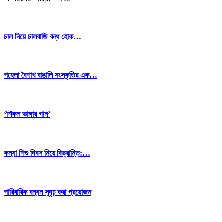
চাল নিয়ে চালবাজি বন্ধ হোক…
পহেলা বৈশাখ বাঙালি সংস্কৃতির এক…
‘শিকল ভাঙ্গার গান’
কন্যা শিশু দিবস নিয়ে বিভ্রান্তি:…
পারিবারিক বন্ধন সুদৃঢ় করা প্রয়োজন