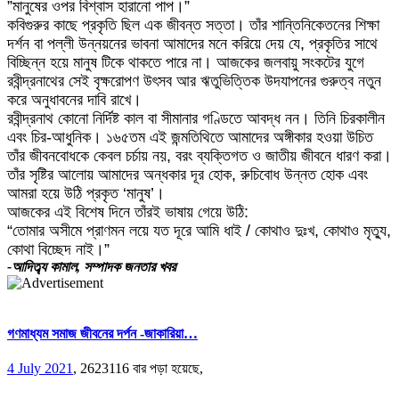
​”মানুষের ওপর বিশ্বাস হারানো পাপ।”
​কবিগুরুর কাছে প্রকৃতি ছিল এক জীবন্ত সত্তা। তাঁর শান্তিনিকেতনের শিক্ষা
দর্শন বা পল্লী উন্নয়নের ভাবনা আমাদের মনে করিয়ে দেয় যে, প্রকৃতির সাথে
বিচ্ছিন্ন হয়ে মানুষ টিকে থাকতে পারে না। আজকের জলবায়ু সংকটের যুগে
রবীন্দ্রনাথের সেই বৃক্ষরোপণ উৎসব আর ঋতুভিত্তিক উদযাপনের গুরুত্ব নতুন
করে অনুধাবনের দাবি রাখে।
​রবীন্দ্রনাথ কোনো নির্দিষ্ট কাল বা সীমানার গণ্ডিতে আবদ্ধ নন। তিনি চিরকালীন
এবং চির-আধুনিক। ১৬৫তম এই জন্মতিথিতে আমাদের অঙ্গীকার হওয়া উচিত
তাঁর জীবনবোধকে কেবল চর্চায় নয়, বরং ব্যক্তিগত ও জাতীয় জীবনে ধারণ করা।
তাঁর সৃষ্টির আলোয় আমাদের অন্ধকার দূর হোক, রুচিবোধ উন্নত হোক এবং
আমরা হয়ে উঠি প্রকৃত ‘মানুষ’।
​আজকের এই বিশেষ দিনে তাঁরই ভাষায় গেয়ে উঠি:
“তোমার অসীমে প্রাণমন লয়ে যত দূরে আমি ধাই / কোথাও দুঃখ, কোথাও মৃত্যু,
কোথা বিচ্ছেদ নাই।”
-আদিত্ব্য কামাল, সম্পাদক জনতার খবর
গণমাধ্যম সমাজ জীবনের দর্পন -জাকারিয়া…
4 July 2021
,
2623116 বার পড়া হয়েছে,