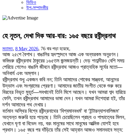
ভিডিও
উপ-সম্পাদকীয়
হে নূতন, দেখা দিক আর-বার: ১৬৫ বছরে রবীন্দ্রনাথ
মতামত
,
8 May 2026
,
76 বার পড়া হয়েছে,
আজ ২৫শে বৈশাখ। বাঙালির হৃদস্পন্দনে আজ এক অন্যরকম অনুরণন।
কবিগুরু রবীন্দ্রনাথ ঠাকুরের ১৬৫তম জন্মজয়ন্তী। দেড় শতাব্দীরও বেশি সময়
পেরিয়ে গেলেও বাঙালি জীবনে রবীন্দ্রনাথ আজও প্রাত্যহিক সূর্যের মতো—
অনিবার্য এবং অম্লান।
রবীন্দ্রনাথ শুধু একজন কবি নন; তিনি আমাদের শোকের সান্ত্বনা, আনন্দের
উদ্ভাস এবং সংগ্রামের প্রেরণা। আমাদের জাতীয় সংগীত থেকে শুরু করে
বিরহের নিভৃত মুহূর্ত—সবখানেই তিনি মিশে আছেন। যখন আমরা শব্দ হারিয়ে
ফেলি, তখন রবীন্দ্রনাথ আমাদের ভাষা দেন। যখন আমরা দিশেহারা হই, তাঁর
দর্শন আমাদের পথ দেখায়।
বর্তমান অস্থির বিশ্বে রবীন্দ্রনাথের ‘বিশ্বমানবধর্ম’ বা ‘ইন্টারন্যাশনালিজম’
অত্যন্ত জরুরি হয়ে পড়েছে। তিনি চেয়েছিলেন প্রাচ্য ও পাশ্চাত্যের মিলন,
যেখানে ঘৃণা বা বিভেদ নয়, বরং মানুষের সাথে মানুষের আত্মিক যোগই হবে
প্রধান। ১৬৫ বছর পর দাঁড়িয়ে তাঁর সেই আহ্বান আজও সমানভাবে সত্য: