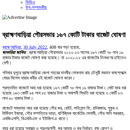
ভিডিও
উপ-সম্পাদকীয়
ব্রাহ্মণবাড়িয়া পৌরসভার ১৬৭ কোটি টাকার বাজেট ঘোষণা
ব্রাহ্মণবাড়িয়া
,
30 July 2022
,
408 বার পড়া হয়েছে,
জাকারিয়া জাকির
: ব্রাহ্মণবাড়িয়া পৌরসভার ২০২২-২৩ সালের ১৬৭ কোটি ৭৮ লাখ ১৬
হাজার টাকার বাজেট ঘোষণা করা হয়েছে। যা ২০২১-২২ এর বাজেটের তিনগুণের চাইতেও
বেশী।
শনিবার দুপুরে ব্রাহ্মণবাড়িয়া জেলা শহরের দানবীর লোকনাথ রায় চৌধুরী ময়দান কমপ্লেক্সে
মেয়র মিসেস নায়ার কবীর এই বাজেট ঘোষণা করেন।
প্রস্তাবিত বাজেটে আয় ধরা হয়েছে ১৬৭ কোটি ৭৮ লাখ ১৬ হাজার টাকা। মোট ব্যয় ধরা
হয়েছে ১৬৩ কোটি ৯৪ লাখ ৫৫ হাজার টাকা ও সমাপনী স্থিতি ধরা হয়েছে ৩ কোটি ৮৩
লাখ ৬০ হাজার টাকা।
বাজেটে সম্ভাব্য আয় ধরা হয়েছে পৌর কর, রেইট, লাইসেন্স ফি, হাটবাজার, পুকুর ও
টার্মিনাল ইজারা, পৌর সম্পত্তির ভাড়া, বাণিজ্যিক মার্কেটের সেলামী, পৌর পানি সরবরাহ,
এমজিএসপি, বিএমডিএফ ও ইউজিপ-৪ খাতে।
ব্যয় ধরা হয়েছে স্বাস্থ্য ও পয়ঃপ্রণালী, কর আদায় ও কর নির্ধারণ, বৃক্ষ রোপণ ও