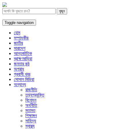
Toggle navigation
হোম
সম্পাদকীয়
জাতীয়
সারাদেশ
আন্তর্জাতিক
ব্রাহ্মণবাড়িয়া
জনতার কন্ঠ
অপরাধ
প্রবাসী খবর
সোসাল মিডিয়া
অন্যান্য
রাজনীতি
তথ্যপ্রযুক্তি
বিনোদন
অর্থনীতি
মতামত
শিক্ষাঙ্গন
সাহিত্য
স্বাস্থ্য