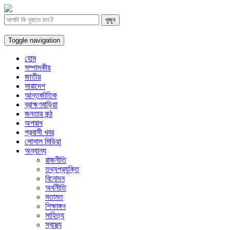
Toggle navigation
হোম
সম্পাদকীয়
জাতীয়
সারাদেশ
আন্তর্জাতিক
ব্রাহ্মণবাড়িয়া
জনতার কন্ঠ
অপরাধ
প্রবাসী খবর
সোসাল মিডিয়া
অন্যান্য
রাজনীতি
তথ্যপ্রযুক্তি
বিনোদন
অর্থনীতি
মতামত
শিক্ষাঙ্গন
সাহিত্য
স্বাস্থ্য