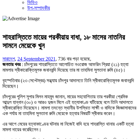
ভিডিও
উপ-সম্পাদকীয়
শাহরাস্তিতে মায়ের পরকীয়ায় বাধা, ১৮ মাসের নাতনির
সামনে মেয়েকে খুন
সারাদেশ
,
24 September 2021
,
736 বার পড়া হয়েছে,
জনতার খবর
: চাঁদপুরের শাহরাস্তিতে আলোচিত নওরোজ আফরিন প্রিয়া (২১) হত্যা
মামলায় স্বীকারোক্তিমূলক জবানবন্দি দিয়েছে তার মা তাহমিনা সুলতানা রুমি (৪৫)।
বৃহস্পতিবার (২৩ সেপ্টেম্বর) সন্ধ্যায় চাঁদপুর আদালতে তিনি স্বীকারোক্তিমূলক জবানবন্দি
দিয়েছেন।
চাঁদপুরের পুলিশ সুপার মিলন মাহমুদ জানান, মায়ের সহযোগিতায় তার পরকীয়া প্রেমিক
আব্দুল হান্নান (৩০) ও আরও দুজন মিলে এই হত্যাকাণ্ড ঘটিয়েছে বলে তিনি আদালতে
স্বীকারোক্তি দিয়েছেন। মামলা তদন্তে স্থানীয় উপস্থিত সাক্ষী ও বাদিকে জিজ্ঞাসাবাদের
এক পর্যায় মা তাহমিনা সুলতানা রুমি মেয়েকে হত্যার বিষয়টি স্বীকার করেন।
এর আগে মেয়ের হত্যাকাণ্ডের ঘটনায় মা নিজেই বাদি হয়ে শাহরাস্তি থানায় একটি হত্যা
মামলা দায়ের করেছিলেন।