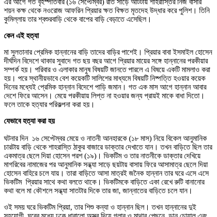
এর আগে গত বৃহস্পতিবার (১৬ সেপ্টেম্বর) রাত সাড়ে আটটায় শাহরাস্তির নিজ বাসার
শয়ন কক্ষ থেকে নওরোজ আফরিন প্রিয়ার ক্ষত বিক্ষত মৃতদেহ উদ্ধার করে পুলিশ। তিনি
কুমিল্লায় তার শ্বশুরবাড়ি থেকে বাপের বাড়ি বেড়াতে এসেছিল।
কেন এই হত্যা
মা সুলতানার প্রেমিক হান্নানের বাড়ি তাদের বাড়ির পাশেই। প্রিয়ার বাবা ইসমাইল হোসেন
দীর্ঘদিন বিদেশে থাকার সুবাদে গত ছয় বছর আগে প্রিয়ার মায়ের সঙ্গে হান্নানের পরকীয়ার
সম্পর্ক হয়। পরিবার ও এলাকার মানুষ বিষয়টি জানতে পারলে এ বিষয়ে একটি মামলাও করা
হয়। পরে স্থানীয়ভাবে বেশ কয়েকটি সালিশের মাধ্যমে বিষয়টি নিষ্পত্তি হওয়ার কয়েক
দিনের মধ্যেই প্রেমিক হান্নান বিদেশে পাড়ি জমান। গত এক মাস আগে হান্নান আবার
দেশে ফিরে আসেন। মেয়ে পরকীয়ায় লিপ্ত না হওয়ার জন্য প্রায়ই মাকে বাধা দিতো।
ফলে তাকে হত্যার পরিকল্পনা করা হয়।
যেভাবে হত্যা করা হয়
ঘটনার দিন ১৬ সেপ্টেম্বর মেয়ে ও নাতনী আনহারকে (১৮ মাস) নিয়ে বিকেল আনুমানিক
চারটায় বাড়ি থেকে শাহরাস্তি ঠাকুর বাজারে ডাক্তার দেখাতে যান। তখন বাড়িতে ছিল তার
একমাত্র ছেলে দিয়া হোসেন পরশ (১৯)। ভিকটিম ও তার নাতনীকে ডাক্তার দেখিয়ে
মাগরিবের নামাজের পর আনুমানিক সন্ধ্যা সাড়ে ছয়টায় বাসায় ফিরে আসামাত্র ছেলে দিয়া
হোসেন বাহিরে চলে যায়। তারা বাড়িতে আসা মাত্রই জনৈক হান্নান তার ঘরে এসে এসে
ভিকটিম প্রিয়ার সাথে কথা বলতে থাকে। ভিকটিমকে বাড়িতে একা রেখে রুটি বানানোর
কথা বলে মা কৌশলে সন্ধ্যা সাতটার দিকে তার জা, জান্নাতের বাড়িতে চলে যান।
ওই সময় ঘরে ভিকটিম প্রিয়া, তার শিশু কন্যা ও হান্নান ছিল। তখন হান্নানের দুই
সহযোগী ঘরের মধ্যে ঢুকে ধারালো অস্ত্র দিয়ে গলার ও মাথার পেছনে, ডান চোয়াল এবং