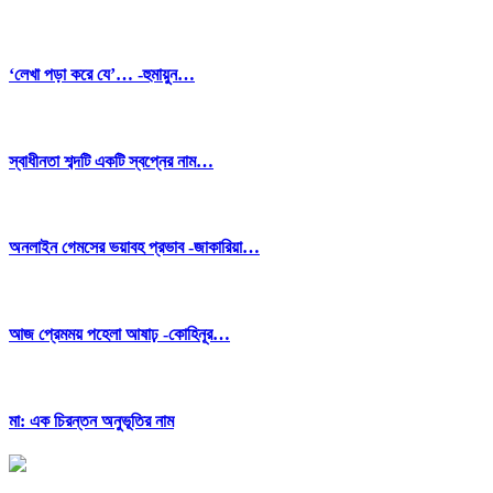
‘লেখা পড়া করে যে’… -হুমায়ুন…
স্বাধীনতা শব্দটি একটি স্বপ্নের নাম…
অনলাইন গেমসের ভয়াবহ প্রভাব -জাকারিয়া…
আজ প্রেমময় পহেলা আষাঢ় -কোহিনূর…
মা: এক চিরন্তন অনুভূতির নাম