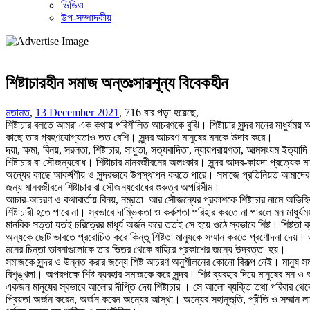
ভিডিও
উপ-সম্পাদকীয়
শিষ্টাচারহীন সমাজ অন্তঃসারশূন্য বিবেকহীন
মতামত
,
13 December 2021
,
716 বার পড়া হয়েছে,
শিষ্টাচার বলতে আমরা এক কথায় পরিশীলিত আচরণকে বুঝি। শিষ্টাচার সুন্দর মনের মাধুর্যময় আ
কাছে তার গ্রহণযােগ্যতাও তত বেশি। সুন্দর আচরণ মানুষের মনকে উদার করে।
দয়া, ক্ষমা, বিনয়, সরলতা, শিষ্টাচার, সাধুতা, সত্যবাদিতা, ন্যায়পরায়ণতা, আত্মসংযম ইত্যা
শিষ্টাচার বা সৌজন্যবোধ। শিষ্টাচার মানবজীবনের অলংকার। সুন্দর আদব-কায়দা প্রত্যেক 
অন্যের কাছে আকর্ষণীয় ও সুন্দরভাবে উপস্থাপন করতে পারে। সমাজে প্রতিনিয়ত আমাদের নানা
জন্য মানবজীবনে শিষ্টাচার বা সৌজন্যবোধের গুরুত্ব অপরিসীম।
আচার-আচরণ ও কথাবার্তায় বিনয়, নম্রতা আর সৌজন্যের প্রকাশকে শিষ্টাচার নামে অভিহিত 
শিষ্টাচারী হতে পারে না। স্বভাবে দাম্ভিকতা ও কর্কশতা পরিহার করতে না পারলে মন মাধুর্যম
মানবিক সত্তা যতই চরিত্রের মাধুর্য অর্জন করে ততই সে হয়ে ওঠে স্বভাবে শিষ্ট। শিষ্টতা
অন্যকে ছােট ভাবতে প্ররােচিত করে কিন্তু শিষ্টতা মানুষকে সম্মান করতে প্রণােদনা দেয
মনের চিন্তা ভাবনাগুলোকে তার ভিতর থেকে বাহিরে প্রকাশের জন্যে উদ্বত্ত হয়।
সমাজকে সুন্দর ও উন্নত করার জন্যে শিষ্ট আচরণ অনুশীলনের কোনো বিকল্প নেই। মানুষ 
বিশৃঙ্খলা। অপরপক্ষে শিষ্ট ব্যবহার সমাজকে করে সুন্দর। শিষ্ট ব্যবহার দিয়ে মানুষের মন ও 
একজন মানুষের স্বভাবে আলাের দীপ্তি দেয় শিষ্টাচার । সে আলাে ব্যক্তি তথা পরিবার থেকে
প্রিয়তা অর্জন করেন, অর্জন করেন অন্যের আস্থা। অন্যের সহানুভূতি, প্রীতি ও সম্মান লা