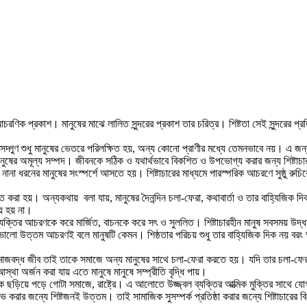
চরণিক প্রকাশ। মানুষের মাঝে লালিত সুন্দরের প্রকাশ তার চরিত্র। শিষ্টতা সেই সুন্দরের প্রতি
দি সদ্গুণ শুধু মানুষের ভেতরে পরিলক্ষিত হয়, অন্য কোনো প্রাণীর মধ্যে তেমনভাবে নয়। এ জন্য
মানুষের অমূল্য সম্পদ। জীবনকে সঠিক ও যথার্থভাবে বিকশিত ও উপভোগ্য করার জন্য শিষ্টাচা
 ধরনের মানুষের সংস্পর্শে আসতে হয়। শিষ্টাচারের মাধ্যমে পারস্পরিক আচরণে সুষ্ঠু রুচিবো
করা হয়। অন্যকথায় বলা যায়, মানুষের দৈনন্দিন চলা-ফেরা, কথাবার্তা ও তার বাহ্যিজিক দিক
য় হয় না।
 ব্যক্তির আচরণকে করে মার্জিত, বাচনকে করে সৎ ও সুললিত। শিষ্টাচারহীন মানুষ সবসময় উদ্ধ
়। ভালো উত্তম আচরণই বলে মানুষটি কেমন। শিষ্ঠতার পরিচয় শুধু তার বাহ্যিজিক দিক নয় বরং
সমাজবদ্ধ জীব তাই তাকে সমাজে অন্য মানুষের সাথে চলা-ফেরা করতে হয়। যদি তার চলা-ফের
আস্থা অর্জন করা যায় এতে মানুষে মানুষে সম্প্রীতি বৃদ্ধি পায়।
 ছড়িয়ে পড়ে গােটা সমাজে, রাষ্ট্রে। এ আলােতে উজ্জ্বল ব্যক্তির আত্মিক মুক্তির সাথে য
ভ করার জন্যে শিষ্টজনই উত্তম। তাই সামাজিক সুসম্পর্ক প্রতিষ্ঠা করার জন্যে শিষ্টাচারের