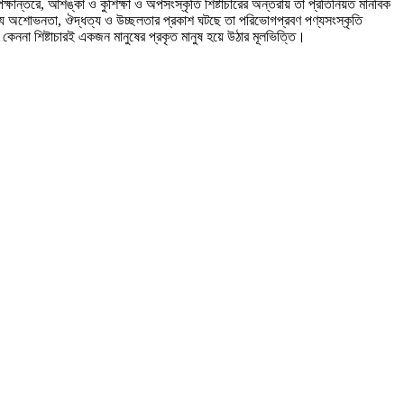
ান্তরে, আশঙ্কা ও কুশিক্ষা ও অপসংস্কৃতি শিষ্টাচারের অন্তরায় তা প্রতিনিয়ত মানবিক
যে যে অশােভনতা, ঔদ্ধত্য ও উচ্ছলতার প্রকাশ ঘটছে তা পরিভােগপ্রবণ পণ্যসংস্কৃতি
কেননা শিষ্টাচারই একজন মানুষের প্রকৃত মানুষ হয়ে উঠার মূলভিত্তি।