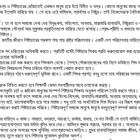
ন্য ও শিষ্টাচারের ছোঁয়াতেই একজন মানুষ হয়ে উঠে বিনীত ও ভদ্র। কোনাে মানুষের কাছে অমা
় ইত্যাদি হারিয়ে যায় । সে হয়ে ওঠে দাম্ভিক, স্বার্থপর ও নিষ্ঠুর। তাই নিজেদেরকে নৈত
্য। তা না হলে সমাজে দেখা দেয় বিশৃঙ্খলা, সহিংসতা, অন্যায়, মারামারি-হানাহানি, নিষ্ঠুরত
জে সৌন্ধর্য আর সুকুমার প্রবৃত্তিগুলো হারিয়ে যেতে বসেছে। প্রেম-প্রীতি ও মমতার অভাবে ম
শিষ্টতা।
েক। জাতীয় জীবনে শিষ্টাচারের প্ৰকাশ পায় পায় রাষ্ট্র পরিচালনায়। একটি দেশ পরিচালনায় দায়িত্বপ
নুষকে সৎ চরিত্রের অধিকারী করতে। প্রতিটি ধর্মেই শিষ্টাচার শিখার প্রতি গুরুত্বারোপ করা হ
 চেহারা অধিকারী।
টাচারের চর্চা শুরু করতে হবে শিশুকাল থেকে। শৈশবে সৌজন্যবোধের পাঠ নিলে ভবিষতে শিশু ম
্মলিখিত বিষয়গুলো শিশুর চরিত্র গঠনে অবশই খেয়াল রাখতে হবে।
 চরিত্র গঠনে গুরুত্বপূর্ণ ভূমিকা রাখে। একটি শিশুর প্রগাঢ় বন্ধু হলো তার পরিবারের সদস্য
ে নিশ্চিত করতে হবে শিক্ষার্থী কেমন সহপাঠীদের সাথে চলাফেরা করছে।
 উচিত। সংস্কৃতি চর্চা ও রুচিবান মানুষের সংস্পৰ্শ শিষ্টাচার শিক্ষার অনুকল পরিবেশ তৈরি কর
্রিক অবক্ষয় ঘটে ফলে সমাজে দেখা দেয় হিংসা-বিদ্বেষ, হানাহানি-মারামারি, অন্যায় অত্যাচার
র ছিন্ন ঘটে, ভালোবাসাহীন হয়ে পরে সমাজ। শুধু তাই নয় অথনৈতিক দিক দিয়েও এর বিরূপ প্
রণ করাই শিষ্টাচারের পরিচয়। শিষ্টাচারপূর্ণ সমাজে মানুষে মানুষে বন্ধুত্বপূর্ণ সম্পর্
নুষের দায়িত্ব ও কাজ। নম্রতা, ভদ্রতা, আচরণে, ভাষায়, কথায়, যে যত বিনয়ী সে ততই মার্জি
কাছে গ্রহণযোগ্যতা আর মর্যাদা বৃদ্ধি করে দেয়। আমিত্ব পূজায় প্রচার, প্রসার হয় না। অ
 সৌজন্য একে অপরের সঙ্গে সুনিবিড় ওতপ্রোতভাবে জড়িত। সুন্দর হানাহানিমুক্ত সমাজ জীবন,
কাছে তুলে ধরতে হবে শিষ্টতার সুকোমল নান্দনিক আদর্শ।