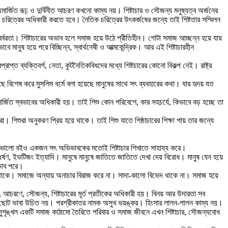
র্জিত রূঢ় ও দুর্বিনীত আচরণ কখনাে কাম্য নয়। শিষ্টাচার ও সৌজন্য মনুষ্যত্ব অর্জনের
িক চরিত্রের অধিকারী করতে হবে। নৈতিক চরিত্রের উৎকর্জষের জন্যে তাই শিষ্টতার সম্মিলন
া ও বর্বরতা। শিষ্টাচারের অভাব হলে সমাজ হয়ে উঠে প্রীতিহীন। গোটা সমাজ আচ্ছন্ন হয়ে যায়
ানুষ হয়ে পরে বিচ্ছিন্ন, স্বার্থনেষী ও আত্মকেন্দ্রিক। আর এই শিষ্টাচারহীন
্রাপ্ত ব্যক্তিবর্গ, নেতা, কুটনৈতিকবিধদের মধ্যে শিষ্টচারের কোনো বিকল্প নেই। রাষ্ট্র
য়েছে বিশেষ করে মুসলিম ধর্মে বলা হয়েছে মানুষের সাথে সৎ ব্যবহারের কথা। যার হৃদয় যত
ার্জিত স্বভাবের অধিকারী হয়। তাই শিশু কোন পরিবেশে, কার সহচর্যে, কিভাবে বড় হচ্ছে তা
রা। শিশুরা অনুকরণ প্রিয় হয়ে থাকে। তাই শিশু যাতে শিষ্ঠাচারের শিক্ষা পায় তার জন্যে
তে পারে। ভালো বইও একজন সৎ অভিভাবকের মতােই শিষ্টাচার শিখাতে সাহায্য করে।
, ধর্ষণ, ইভটিজং ইত্যাদি। মানুষে মানুষে জাতিতে জাতিতে দেখা দেয় বিরোধ। মানুষ যেন হয়ে
রভাব পরে।
ক বজায় থাকে। সমাজে অন্যায় অনাচার বিরাজ করে না। সাদা-কালো বিভেদ থাকে না। সমাজ হয়ে
ত, আচরণে, সৌজন্য, শিষ্টাচারের মূর্ত প্রতীকের অধিকারী হয়। বিনয় আর উদারতা সব
ন্যকে ছোট ভাবা উচিত নয়। পরশ্রীকাতর নামক অসুখ ভয়ঙ্কর। হিংসার লালন-পালন কাম্য নয়।
 সুশৃঙ্খল একটি সমাজ কাঠামো তৈরিতে পরিবার ও সমাজ জীবনে এখন শিষ্টাচার, সৌজন্যবোধ