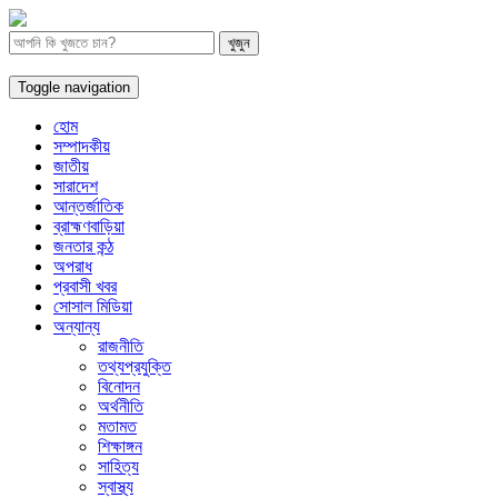
Toggle navigation
হোম
সম্পাদকীয়
জাতীয়
সারাদেশ
আন্তর্জাতিক
ব্রাহ্মণবাড়িয়া
জনতার কন্ঠ
অপরাধ
প্রবাসী খবর
সোসাল মিডিয়া
অন্যান্য
রাজনীতি
তথ্যপ্রযুক্তি
বিনোদন
অর্থনীতি
মতামত
শিক্ষাঙ্গন
সাহিত্য
স্বাস্থ্য