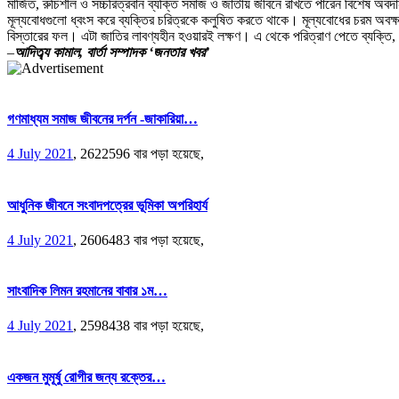
মার্জিত, রুচিশীল ও সচ্চরিত্রবান ব্যক্তি সমাজ ও জাতীয় জীবনে রাখতে পারেন বিশেষ অব
মূল্যবােধগুলাে ধ্বংস করে ব্যক্তির চরিত্রকে কলুষিত করতে থাকে। মূল্যবােধের চরম অবক্
বিস্তারের ফল। এটা জাতির লাবণ্যহীন হওয়ারই লক্ষণ। এ থেকে পরিত্রাণ পেতে ব্যক্তি, স
–
আদিত্ব্য কামাল, বার্তা সম্পাদক ‘জনতার খবর’
গণমাধ্যম সমাজ জীবনের দর্পন -জাকারিয়া…
4 July 2021
,
2622596 বার পড়া হয়েছে,
আধুনিক জীবনে সংবাদপত্রের ভূমিকা অপরিহার্য
4 July 2021
,
2606483 বার পড়া হয়েছে,
সাংবাদিক লিমন রহমানের বাবার ১ম…
4 July 2021
,
2598438 বার পড়া হয়েছে,
একজন মুমূর্ষু রোগীর জন্য রক্তের…