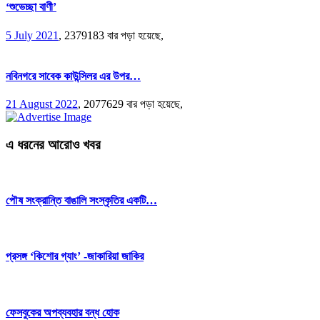
‘শুভেচ্ছা বাণী’
5 July 2021
,
2379183 বার পড়া হয়েছে,
নবিনগরে সাবেক কাউন্সিলর এর উপর…
21 August 2022
,
2077629 বার পড়া হয়েছে,
এ ধরনের আরোও খবর
পৌষ সংক্রান্তি বাঙালি সংস্কৃতির একটি…
প্রসঙ্গ ‘কিশোর গ্যাং’ -জাকারিয়া জাকির
ফেসবুকের অপব্যবহার বন্ধ হোক