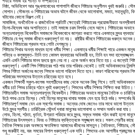
পর্যায়ে সমাজ হয় শান্তি ও সম্প্রীতির।
নিষ্ঠা, অভিনিবেশ আর শৃঙ্খলাবােধের পাশাপাশি জীবনে শিষ্টাচার অনুশীলন খুবই জরুরি। সৌজ
সােপান। সৌজন্য ও শিষ্টাচারের অভাব ঘটলে জীবন থেকে ভালােবাসা, মমতা, সহানুভূতি, বিনয
ঘটানাের কোনাে বিকল্প নেই।
সামাজিক, অর্থনৈতিক ও রাজনৈতিক প্রতিটি ক্ষেত্রেই শিষ্টাচারের প্রয়োজনীয়তা অনস্বীকার
হিংসা-বিদ্বেষ আর অশান্তিতে। তাই সমাজে চরম বিপর্যয় নেমে আসে। শিষ্টাচারের অভাবে সমা
অন্তঃসারশূন্য বিবেকহীন সমাজকে বিবেকবোধে জাগ্রত করতে পারে একমাত্র সুন্দর ব্যবহার 
শিষ্টচার যে শুধু সমাজ জীবনে গুরুত্বপূর্ণ তা নয়। রাষ্ট্রীয় জীবনে শিষ্টাচারের গুরুত্ব অন
জীবনে শিষ্টাচারের প্রভাব পরে গোটা দেশজুড়ে।
শিষ্টাচার শিখার অনন্য মাধ্যম হলো ধর্মীয় শিক্ষা। একমাত্র ধর্মীয় শিক্ষাই পারে একজন মা
পবিত্র ও কলুষমুক্ত- তিনি তত কোমল ব্যবহারের অধিকারী হন, তিনি হন সদা হাস্যোজ্জ্বল
এমনি এমনি শিষ্টাচার মানব হৃদয়ে জন্ম নেয় না। একে অর্জন করে নিতে হয়। এ জন্যেই শিষ্
গুরুত্বপূর্ণ। একটি শিশু শিষ্টাচারের পাঠ পায় তার পরিবার থেকেই। তাই অভিবাবকদের নিন
শিশুর শিষ্টতা অর্জনের জন্যে শিশুকে ভালো পরিবেশ দিতে হবে। কারণ পরিবেশের প্রভাব শিশুর
পরিবারের সদস্যদের উত্তম চরিত্রের হতে হবে।
একজন শিক্ষার্থী স্কুল-কলেজ সহপাঠীদের কাছ থেকে অনেক কিছু শিখে। তাই অভিবাবকদেরক
ধর্মীয় চর্চা শিশুর চরিত্র গঠনে খুবই গুরুত্বপূর্ণ। শিশুদের ধর্মীয় শিক্ষায় শিক্ষিত করা
শিষ্টাচারহীন সমাজ অন্তঃসারশূন্য বিবেকহীন। শিষ্টাচারের অভাবে মানুষের নৈতিক ও চারিত
উঠে পশুর চেয়ে হিংস্র। সেই হিংস্র মানুষের থাবায় সমাজ যেন হয়ে উঠে বর্বর। সম্পর্কে
শিষ্টাচারপূর্ণ সমাজ যেন এক স্বর্গের সমাজ। অন্যের দোষ জেনেও তার সাথে ভালো উত্তম আচ
উঠে সুন্দর স্বর্গীয়। চারিত্রিক সৌন্দর্য দ্বারা মানুষের ভালোবাসা ও সম্মান অর্জন করা যায়।
লোভ, হিংসা, শঠতা, ধূর্ততা, উগ্রতা পরিহার করে সুন্দর, সমৃদ্ধ সমাজ গঠন করাই হলো মা
শিষ্টাচারের উৎসস্থল। বিনয় ও শিষ্টাচার ব্যক্তিত্বকে সমুজ্জ্বল করে। সকল শ্রেণীর 
নৈতিক শিক্ষার চরম অবক্ষয়ে ক্ষতবিক্ষত আমাদের জীবনের মাস্তুল। নৈতিকতা, শিষ্টাচার,
শুধু জরুরীই নয়, বরং সময়ের বিশাল গুরুত্বপূর্ণ এক দাবি। শিশুদের এবং আগামীর প্রজন্মের 