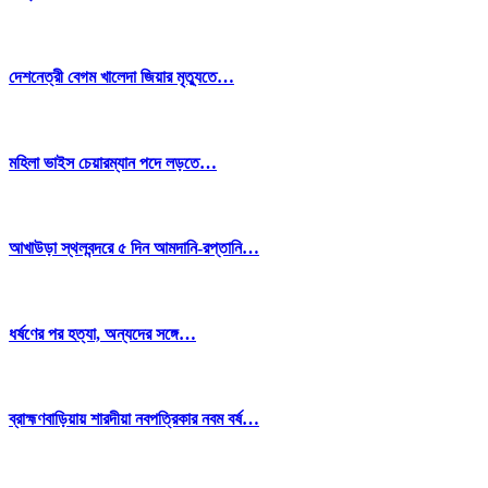
দেশনেত্রী বেগম খালেদা জিয়ার মৃত্যুতে…
মহিলা ভাইস চেয়ারম্যান পদে লড়তে…
আখাউড়া স্থলবন্দরে ৫ দিন আমদানি-রপ্তানি…
ধর্ষণের পর হত্যা, অন্যদের সঙ্গে…
ব্রাহ্মণবাড়িয়ায় শারদীয়া নবপত্রিকার নবম বর্ষ…