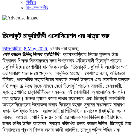
ভিডিও
উপ-সম্পাদকীয়
চিলোকুট চাকুরিজীবী এসোসিয়েশন এর যাত্রা শুরু
ব্রাহ্মণবাড়িয়া
,
8 May 2026
,
57 বার পড়া হয়েছে,
শেখ কামাল উদ্দিন,বিশেষ প্রতিনিধি
: ব্রাহ্মণবাড়িয়ার নিয়াজ মুহম্মদ উচ্চ
বিদ্যালয় শিক্ষক মিলনায়তনে সদর উপজেলার ঐতিহ্যবাহী চিলোকূট গ্রামের
চাকুরিজীবীদের পেশাজীবি সামাজিক সংগঠন “চিলোকূট চাকুরিজীবী এসোসিয়েশন”
এর সাধারণ সভা ৮ মে শুক্রবার অনুষ্ঠিত হয়েছে। পেশাগত জ্ঞান, অভিজ্ঞতা
বিনিময়, পারস্পরিক সহযোগিতার মাধ্যমে সম্পর্ক উন্নয়ন এবং সামাজিক কল্যান
এই লক্ষ্য & উদ্দেশ্যকে সামনে রেখে চিলোকূট গ্রামের সরকারী, বেসরকারী,
স্বায়ত্তশাসিত চাকুরিজীবীদের সম্বনয়ে এই পেশাজীবি অ্যাসোসিয়েশন গঠন
করা হয়েছে। জনতা ব্যাংক কসবা শাখার ম্যানেজার এবং চিলোকূট চাকরিজীবী
অ্যাসোসিয়েশনের উদ্দোক্তা জনাব মিজানুর রহমান সুমনের সঞ্চালনায় সাধারণ
সভায় উপস্থিত ছিলেন ব্রাহ্মণবাড়িয়া পিটিআই এর সাবেক ইন্সট্রাক্টর জনাব
আবদুল আওয়াল, পানি উন্নয়ন বোর্ড এর সাবেক সাব ডিভিশনাল ইঞ্জিনিয়ার
জনাব ছগির উদ্দিন আহমেদ, স্বাস্থ্য পরিদর্শক জনাব কামাল উদ্দিন, চিলোকূট উচ্চ
বিদ্যালয়ের প্রধান শিক্ষক জনাব কাজী জাহাঙ্গীর, চান্দপুর তমিজ উদ্দিন উচ্চ