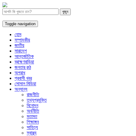
Toggle navigation
হোম
সম্পাদকীয়
জাতীয়
সারাদেশ
আন্তর্জাতিক
ব্রাহ্মণবাড়িয়া
জনতার কন্ঠ
অপরাধ
প্রবাসী খবর
সোসাল মিডিয়া
অন্যান্য
রাজনীতি
তথ্যপ্রযুক্তি
বিনোদন
অর্থনীতি
মতামত
শিক্ষাঙ্গন
সাহিত্য
স্বাস্থ্য