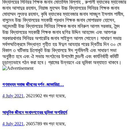
বিদ্যালয়ের সিনিয়র শিক্ষক জনাব মোতাসিম বিল্লাহ , রুপালী ব্যাংকের ম্যানেজার
জনাব আসাদুর রহমান, নিয়াজ মুহম্মদ উচ্চ বিদ্যালয়ের সিনিয়র শিক্ষক জনাব
মোহাম্মদ লুৎফর রহমান, কৃষি ব্যাংকের ম্যানেজার জনাব সামছুল ইসলাম শামীম,
বাসুদেব উচ্চ বিদ্যালয়ের সহকারী প্রধান শিক্ষক জনাব মোশাররফ হোসেন,
আনন্দময়ী উচ্চ বিদ্যালয়ের সিনিয়র শিক্ষক জনাব মনিরুল আলম সরকার, মৈন্দ
উচ্চ বিদ্যালয়ের সহকারী শিক্ষক জনাব ছগির উদ্দিন আহমেদ এবং আশুগঞ্জ
সরকারখানার সিনিয়র অপারেটর জনাব সাইফুল আলম সোহেল। সাধারণ সভায়
সর্বসম্মতিক্রমে সিদ্ধান্ত গৃহীত হয় ঈদুল আযহার পরের দ্বিতীয় দিন ৩০ মে
বিকাল ৩ ঘটিকায় চিলোকূট উচ্চ বিদ্যালয়ে ঈদ পুর্নমিলনী এবং সাধারণ সভা
অনুষ্ঠিত হবে এবং ঐ সভায় সংগঠনের উপদেষ্টা মন্ডলী এবং কার্যনির্বাহী কমিটি
চূড়ান্তভাবে গঠন করা হবে। গ্রামের উন্নয়নে এর ভূমিকা অব্যাহত থাকবে।
গণমাধ্যম সমাজ জীবনের দর্পন -জাকারিয়া…
4 July 2021
,
2621902 বার পড়া হয়েছে,
আধুনিক জীবনে সংবাদপত্রের ভূমিকা অপরিহার্য
4 July 2021
,
2605789 বার পড়া হয়েছে,