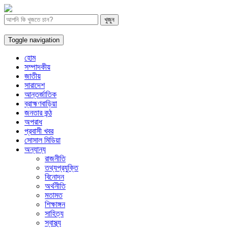
Toggle navigation
হোম
সম্পাদকীয়
জাতীয়
সারাদেশ
আন্তর্জাতিক
ব্রাহ্মণবাড়িয়া
জনতার কন্ঠ
অপরাধ
প্রবাসী খবর
সোসাল মিডিয়া
অন্যান্য
রাজনীতি
তথ্যপ্রযুক্তি
বিনোদন
অর্থনীতি
মতামত
শিক্ষাঙ্গন
সাহিত্য
স্বাস্থ্য