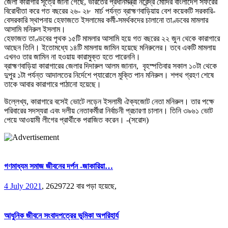
জেলা কারাগার সূত্রে জানা গেছে, ভারতের প্রধানমন্ত্রী নরেন্দ্র মোদির বাংলাদেশ সফরের
বিরোধীতা করে গত বছরের ২৬- ২৮ মার্চ পর্যন্ত ব্রাহ্মণবাড়িয়ায় বেশ কয়েকটি সরকারি-
বেসরকারি স্থাপনায় হেফাজতে ইসলামের কর্মী-সমর্থকদের চালানো তাণ্ডবের মামলার
আসামি মনিরুল ইসলাম।
হেফাজত তাণ্ডবের পৃথক ১৫টি মামলার আসামি হয়ে গত বছরের ২২ জুন থেকে কারাগারে
আছেন তিনি। ইতোমধ্যে ১৪টি মামলায় জামিন হয়েছে মনিরুলের। তবে একটি মামলায়
এখনও তার জামিন না হওয়ায় কারামুক্ত হতে পারেননি।
ব্রাহ্মণবাড়িয়া কারাগারের জেলার দিদারুল আলম জানান, বৃহস্পতিবার সকাল ১০টা থেকে
দুপুর ১টা পর্যন্ত আদালতের নির্দেশে প্যারোলে মুক্তি পান মনিরুল। শপথ গ্রহণ শেষে
তাকে আবার কারাগারে পাঠানো হয়েছে।
উল্লেখ্য, কারাগারে বসেই ভোটে লড়েন ইসলামী ঐক্যজোট নেতা মনিরুল। তার পক্ষে
পরিবারের সদস্যরা এবং দলীয় নেতাকর্মীরা নির্বাচনী প্রচারণা চালান। তিনি ৩৯৬১ ভোট
পেয়ে আওয়ামী লীগের প্রার্থীকে পরাজিত করেন। -(সরোদ)
গণমাধ্যম সমাজ জীবনের দর্পন -জাকারিয়া…
4 July 2021
,
2629722 বার পড়া হয়েছে,
আধুনিক জীবনে সংবাদপত্রের ভূমিকা অপরিহার্য